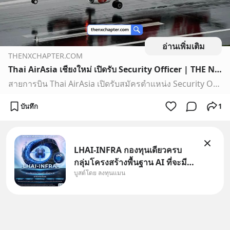
อ่านเพิ่มเติม
THENXCHAPTER.COM
Thai AirAsia เชียงใหม่ เปิดรับ Security Officer | THE NX CHAPTER
สายการบิน Thai AirAsia เปิดรับสมัครตำแหน่ง Security Officer ทำงานที่สนามบินเชียงใหม่
บันทึก
1
LHAI-INFRA กองทุนเดียวครบ
กลุ่มโครงสร้างพื้นฐาน AI ที่จะมี
บูสต์โดย ลงทุนแมน
งบลงทุนครั้งใหญ่ในประวัติศาสตร์
ที่เรียกว่า AI Supercycle หุ้นกลุ่ม
นี้ปรับตัวลงมากใน 1 เดือนที่ผ่าน
มา แต่ความจริงคือทั่วโลกยังเดิน
หน้าลงทุน AI