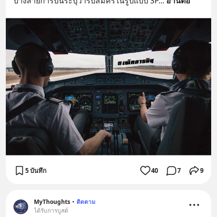
บางสายการบินระบุว่ารับสมัครในรูปแบบ SP
... 
อ่านต่อ
5 บันทึก
40
7
9
MyThoughts
•
ติดตาม
ได้รับการบูสต์