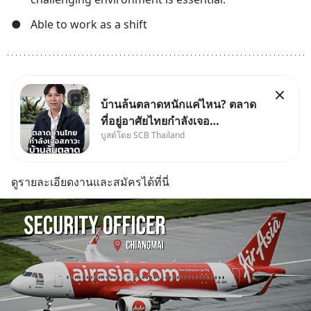
●
Able to work as a shift
บ้านล้นตลาดหนักแค่ไหน? ตลาด
ที่อยู่อาศัยไทยกำลังเจอ
บูสต์โดย SCB Thailand
Oversupply หนักกว่าที่คิด และ
ปัญหานี้อาจไม่ได้จบแค่เรื่อง
เศรษฐกิจ #SCBEIC #อสังหา
ดูรายละเอียดงานและสมัครได้ที่นี่
#บ้านล้นตลาด #เศรษฐกิจไทย
#EICAround #SCBThailand
สามารถดูคลิปท