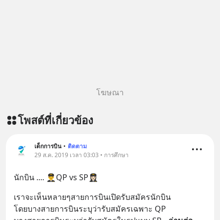
โฆษณา
โพสต์ที่เกี่ยวข้อง
เด็กการบิน
•
ติดตาม
29 ส.ค. 2019 เวลา 03:03 • การศึกษา
นักบิน .... 👨‍✈️QP vs SP👩🏻‍✈️
เราจะเห็นหลายๆสายการบินเปิดรับสมัครนักบิน 
โดยบางสายการบินระบุว่ารับสมัครเฉพาะ QP