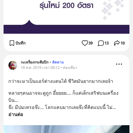
บันทึก
39
13
10
กะเหรี่ยงกระพือปีก
•
ติดตาม
18 ส.ค. 2019 เวลา 08:12 • ท่องเที่ยว
กว่าจะมาเป็นแอร์ต่างแดนได้ ชีวิตมันยากมากเลยจ้า
หลายๆคนอาจจะดูถูก อึ๋ยยยย.... ก็แค่เด็กเสริฟบนเครื่อง
บิน... 
จ๊ะ มีปมเหรอจ๊ะ... โลกแคบมากเลยจ๊ะที่คิดแบบนี้ ไม่
... 
อ่านต่อ