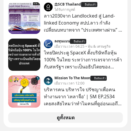
โอกาสรับโบนัสกำไรส่วนต่างถ้าราคา
SCB Thailand
ยืนยันแล้ว
ทองขึ้น / ลงทุนแมนจะเล่าให้ฟัง x MTS
ได้รับการบูสต์
Gold Group กลุ่ม MTS Gold หรือห้าง
ลาว2030จาก Landlocked สู่ Land-
ทองแม่ทองสุก อยู่ในธุรกิจทองคำมา
linked Economy สปป.ลาว กำลัง
นานกว่า 74 ปี ปัจจุบันนับเป็นกลุ่มธุรกิจ
เปลี่ยนบทบาทจาก “ประเทศทางผ่าน” สู่
ทองคำที่ใหญ่เป็นอันดับ 2 ของไทย ที่มี
“ศูนย์กลางเศรษฐกิจและโลจิสติกส์”
ลงทุนแมน
รายได้รวม 3.5 ล้านล้านบาทในปี 2568
ยืนยันแล้ว
ของอนุภูมิภาคลุ่มแม่น้ำโขง
เมื่อวาน เวลา 04:25 • หุ้น & เศรษฐกิจ
ไทยปิดประตู SpaceX ตั้งบริษัทถือหุ้น
100% ในไทย ระหว่างการเจรจาการค้า
กับสหรัฐฯ เพราะเป็นอธิปไตยของ
ประเทศ Bloomberg รายงาน ไทย
Mission To The Moon
ยืนยันแล้ว
ประกาศจุดยืนชัดเจนว่า จะไม่อนุญาต
เมื่อวาน เวลา 12:00
ให้บริษัทสหรัฐฯ ตั้งบริษัทโทรคมนาคม
บริหารคน บริหารใจ ปรัชญาเพื่อคน
ดาวเทียมที่ถือหุ้น 100% โดยชาวต่าง
ทำงานจาก ‘เหลาจื่อ’ | 5M EP.2534
ชาติ ในระหว่างการเจรจาการค้ากับ
เคยสงสัยไหมว่าทำไมคนที่ดูอ่อนแอถึง
รัฐบาลสหรัฐ โดยให้เหตุผลว่าเป็น
กลายเป็นคนที่เข้มแข็งที่สุดในบาง
ประเด็นด้านอธิปไตยของประเทศ
สถานการณ์ แล้วทำไมคนที่ไม่ออกแรง
ดูทั้งหมด
ทำอะไรเลยถึงประสบความสำเร็จได้ไว