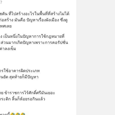
?
น ที่ไปสร้างอะไรในพื้นที่ที่สร้างไม่ได้ 
สร้าง มันคือ ปัญหาเรื่องผังเมือง ซึ่งดู
เทศเลย
อง เป็นหนึ่งในปัญหาการใช้กฎหมายที่
ะส่วนมากเกิดปัญหาเพราะการคอรัปชั่น 
ยค่าลงเข็ม
ง การใช้อาคารผิดประเภท
ินยัด สุดท้ายก็มีปัญหา
ทย ข้าราชการไร้ศักดิ์ศรีมันเยอะ
ระดิก ลิ้นก็ห้อยรอกินแล้ว
้พวกนี้🤣🤣🤣….