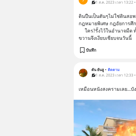
1 ส.ค. 2023 เวลา 13:22 •
ดินปืนเป็นตันๆไม่ใช่ดินสอพ
กฎหมายพิเศษ กฎอัยการศึก 
     ใคร?รั้งไว้ในอำนาจมืด ทั้งเผด็จการ อิทธิพลร้อยพัน ปลายด้าม
ขวานจึงเงียบเชียบจนวันนี้
บันทึก
ตัน ยันฮู
•
ติดตาม
1 ส.ค. 2023 เวลา 12:33 •
เหมือนหนังสงครามเลย...บัง