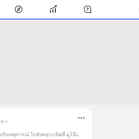
 ข่าว
ับเหตุการณ์ โกดังพลุระเบิดที่ มูโน๊ะ