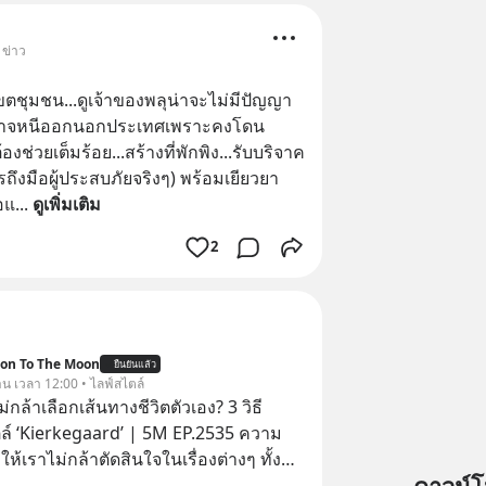
 ข่าว
นเขตชุมชน...ดูเจ้าของพลุน่าจะไม่มีปัญญา
ออาจหนีออกนอกประเทศเพราะคงโดน
งช่วยเต็มร้อย...สร้างที่พักพิง...รับบริจาค
วรถึงมือผู้ประสบภัยจริงๆ) พร้อมเยียวยา
อแ
... 
ดูเพิ่มเติม
2
ion To The Moon
ยืนยันแล้ว
วาน เวลา 12:00 • ไลฟ์สไตล์
่กล้าเลือกเส้นทางชีวิตตัวเอง? 3 วิธี
ตล์ ‘Kierkegaard’ | 5M EP.2535 ความ
ให้เราไม่กล้าตัดสินใจในเรื่องต่างๆ ทั้ง
 เรื่องใหญ่ หรือแม้แต่เรื่องสำคัญของชีวิต