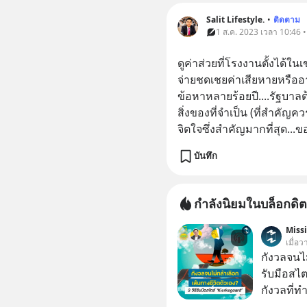
Salit Lifestyle.
•
ติดตาม
1 ส.ค. 2023 เวลา 10:46 •
ดูค่าส่วยที่โรงงานตั้งได้ใ
จ่ายชดเชยค่าเสียหายหรื
ข้อหาหลายร้อยปี....รัฐบาลต้อ
สิ่งของที่จำเป็น (ที่สำคัญค
จิตใจซึ่งสำคัญมากที่สุด...ข
บันทึก
กำลังนิยมในบล็อกดิต
Miss
เมื่อ
กังวลจนไม
รับมือสไ
กังวลที่ทำ
เรื่องเล็ก