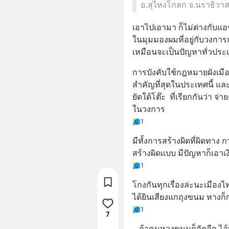
อ.สุไหงโกลก จ.นราธิวาส
เอาไปเอามา ก็ไม่ต่างกับแอชตั
ในมุมมองผมที่อยู่กับวงการก่อ
เหมือนจะเป็นปัญหาทั่วประ
การบังคับใช้กฎหมายผังเมื
สำคัญที่สุดในประเทศนี้ แล
ยัดใต้โต๊ะ  ที่เรียกกันว่า จ่า
ในวงการ
1
มีทั้งการสร้างผิดที่ผิดทา
สร้างผิดแบบ มีปัญหาก็เอาเง
1
โกงกันทุกเรื่องล่ะนะเมืองไ
ได้ยินเสียงแกถุงขนม หางก็ก
1
7
…ถ้าคนหวงขนมก็กัดอีก ไอ