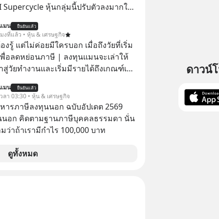
AI Supercycle หุ้นกลุ่มนี้ปรับตัวลงมากใน
่ผ่านมา แต่ความจริงคือทั่วโลกยังเดินหน้า
นแมน
ยืนยันแล้ว
อย่างต่อเนื่อง ซึ่งต้องการโครงสร้างพื้น
โมงที่แล้ว • หุ้น & เศรษฐกิจ
I จำนวนมาก ตั้งแต่เมโมรีชิป เก็บข้อมูล
ต้องรู้ แต่ไม่ค่อยมีใครบอก เมื่อถึงวัยที่เริ่ม
ไฟฟ้า และระบายความร้อน
เพื่อลดหย่อนภาษี | ลงทุนแมนจะเล่าให้
ดาวน์
ข้าสู่วัยทำงานและเริ่มมีรายได้ถึงเกณฑ์เสีย
นแมน
ยืนยันแล้ว
จากจะช่วยลดหย่อนภาษีได้แล้ว ยังเป็น
 เวลา 03:30 • หุ้น & เศรษฐกิจ
สร้างความมั่งคั่งระยะยาว แต่น้อยคน
บริหารภาษีลงทุนนอก ฉบับอัปเดต 2569
ว่า ถ้าลงทุนใน RMF ควรรู้ อะไรบ้าง
นนอก คิดตามฐานภาษีบุคคลธรรมดา นั่น
ไหน ทำอย่างไร ถึงจะดีกับเรา แล้วเรา
ว่าถ้าเรามีกำไร 100,000 บาท
มูลอะไรเกี่ยวกับ RMF บ้าง เพื่อให้นำไปใช้
ต่อได้จริง ๆ ลงทุนแมนจะเล่าให้ฟัง
ดูทั้งหมด