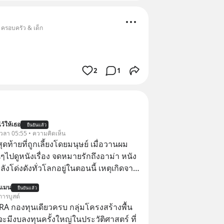
 ครอบครัว & เด็ก
2
1
ว้ให้เธอ
ยืนยันแล้ว
้ เวลา 05:55 • ความคิดเห็น
สุดท้ายที่ถูกเลี้ยงโดยมนุษย์ เมื่อวานผม
ไปดูหนังเรื่อง จดหมายรักถึงอาม่า หนัง
กำลังโด่งดังทั่วโลกอยู่ในตอนนี้ เหตุเกิดจาก
โปสเตอร์หนังเรื่องนี้หลายเดือนก่อนและ
นแมน
ยืนยันแล้ว
องจีน ป๊า
การบูสต์
๋วได้ มีเรื่องราวมีความผูกพันที่ได้ยินตั้งแต่
RA กองทุนเดียวครบ กลุ่มโครงสร้างพื้น
่จะมีงบลงทุนครั้งใหญ่ในประวัติศาสตร์ ที่