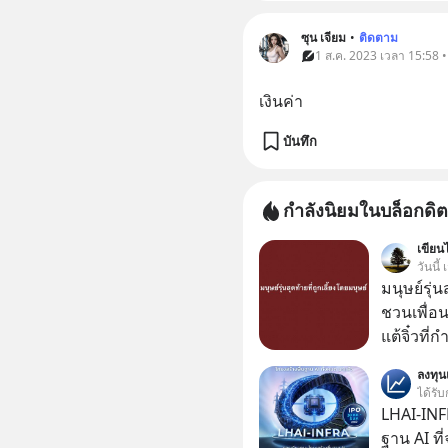
ซุน เจียม
•
ติดตาม
1 ส.ค. 2023 เวลา 15:58 •
เงินค่า
บันทึก
กำลังนิยมในบล็อกดิต
เขียนไ
วันนี
มนุษย์รุ่น
ชวนเพื่อนๆ
แต้จิ๋วที่
ป๊าผมเห็น
ลงทุ
อยากดูมาก ด้วยเพราะว่าอากงก็มาจากเมื
ได้รับ
ก็พูดแต้จิ
LHAI-INF
เด็ก
ฐาน AI ที