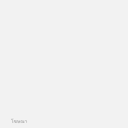
โฆษณา