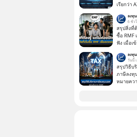
เรียกว่า 
1 เดือนที
ลงทุ
ลงทุน AI 
6 ชั่ว
ฐานด้าน A
สรุปสิ่งที่
ยันระบบ
ซื้อ RMF 
ฟัง เมื่อเ
ภาษี หลายคนมักได้รับคำแนะนำให้ลงทุนใน RMF
ลงทุ
เพราะนอก
วันนี้
โอกาสในการ
สรุปวิธี
นักที่จะลงลึก
ภาษีลงทุ
ควรดู ตรง
หมายความ
ควรรู้ข้อ