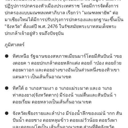
ปฏิรูปการปกครองหัวเมืองประเทศราช โดยมีการจัดตั้งการ
ปกครองแบบมณฑลเทศาภิบาล เรียกว่า "มณฑลพายัพ" ต่อ
มาเชียงใหม่ได้มีการปรับปรุงการปกครองและยกฐานะขึ้นเป็น 
"จังหวัด" ตั้งแต่ปี พ.ศ. 2476 ในรัชสมัยพระบาทสมเด็จพระ
ปกเกล้าเจ้าอยู่หัว จนถึงปัจจุบัน
ภูมิศาสตร์
●
ทิศเหนือ รัฐฉานของสหภาพเมียนมาร์โดยมีสันปันน้ าขอ
งดอยค า ดอยปกเกล้าดอยหลักแต่ง ดอยถ้ าป่อง ดอยถ้วย 
ดอยผาวอก และดอยอ่างขางอันเป็นส่วนหนึ่งของทิวเขา
แดนลาว เป็นเส้นกั้นอาณาเขต
●
ทิศใต้ อ าเภอสามเงา อ าเภอแม่ระมาด และอ าเภอ
ท่าสองยาง(จังหวัดตาก) มีร่องน้ าแม่ตื่นและสันปันน้ า 
ดอยเรี่ยม ดอยหลวงเป็นเส้นกั้นอาณาเขต
●
จังหวัดเชียงรายและลำปาง มีร่องน้ำลึกของแม่น้ ากก สัน
ปันน้ำ ดอยซาง ดอยหลุมข้าว ดอยแม่วัวน้อย ดอยวังผา 
และดอยแม่โตเป็น เส้นกั้นอาณาเขต ส่วนที่ติดจังหวัด