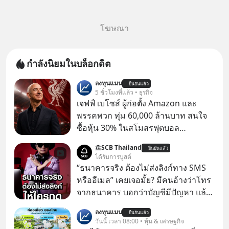
โฆษณา
กำลังนิยมในบล็อกดิต
ลงทุนแมน
ยืนยันแล้ว
5 ชั่วโมงที่แล้ว • ธุรกิจ
เจฟฟ์ เบโซส์ ผู้ก่อตั้ง Amazon และ
พรรคพวก ทุ่ม 60,000 ล้านบาท สนใจ
ซื้อหุ้น 30% ในสโมสรฟุตบอล
Liverpool มีรายงานจาก BBC Sport ว่า
SCB Thailand
ยืนยันแล้ว
กลุ่มนักลงทุนที่มี เจฟฟ์ เบโซส์ (Jeff
ได้รับการบูสต์
Bezos) มหาเศรษฐีและผู้ก่อตั้ง
“ธนาคารจริง ต้องไม่ส่งลิงก์ทาง SMS
Amazon กับอามิต ภาเทีย (Amit
หรืออีเมล” เคยเจอมั้ย? มีคนอ้างว่าโทร
Bhatia) นักธุรกิจชาวอังกฤษเชื้อสาย
จากธนาคาร บอกว่าบัญชีมีปัญหา แล้ว
อินเดีย และเอดูอาร์โด ซาเวริน
ให้กดลิงก์โน่นนี่ หรือสแกนคิวอาร์โค้ด
ลงทุนแมน
(Eduardo Saverin) ผู้ร่วมก่อตั้ง
ยืนยันแล้ว
ทันที มาฟัง “ป้าเก๋าเล่ากลโกง” เพื่อรู้ทัน
วันนี้ เวลา 08:00 • หุ้น & เศรษฐกิจ
Facebook ร่วมอยู่ด้วย