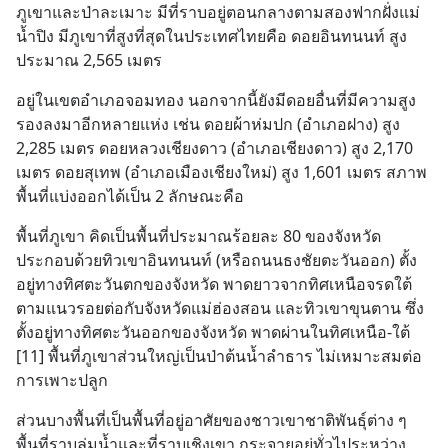
ภูเขาและป่าละเมาะ มีที่ราบอยู่ตอนกลางตามสองฟากฝั่งแม่
น้ำปิง มีภูเขาที่สูงที่สุดในประเทศไทยคือ ดอยอินทนนท์ สูง
ประมาณ 2,565 เมตร
อยู่ในเขตอำเภอจอมทอง นอกจากนี้ยังมีดอยอื่นที่มีความสูง
รองลงมาอีกหลายแห่ง เช่น ดอยผ้าห่มปก (อำเภอฝาง) สูง 
2,285 เมตร ดอยหลวงเชียงดาว (อำเภอเชียงดาว) สูง 2,170 
เมตร ดอยสุเทพ (อำเภอเมืองเชียงใหม่) สูง 1,601 เมตร สภาพ
พื้นที่แบ่งออกได้เป็น 2 ลักษณะคือ
พื้นที่ภูเขา คิดเป็นพื้นที่ประมาณร้อยละ 80 ของจังหวัด 
ประกอบด้วยทิวเขาอินทนนท์ (หรือถนนธงชัยตะวันออก) ตั้ง
อยู่ทางทิศตะวันตกของจังหวัด พาดยาวจากทิศเหนือจรดใต้ 
ตามแนวรอยต่อกับจังหวัดแม่ฮ่องสอน และทิวเขาขุนตาน ซึ่ง
ตั้งอยู่ทางทิศตะวันออกของจังหวัด พาดผ่านในทิศเหนือ-ใต้ 
[11] พื้นที่ภูเขาส่วนใหญ่เป็นป่าต้นน้ำลำธาร ไม่เหมาะสมต่อ
การเพาะปลูก
ส่วนบางพื้นที่เป็นพื้นที่อยู่อาศัยของชาวเขาชาติพันธุ์ต่าง ๆ
พื้นที่ราบลุ่มน้ำและที่ราบเชิงเขา กระจายอยู่ทั่วไประหว่าง