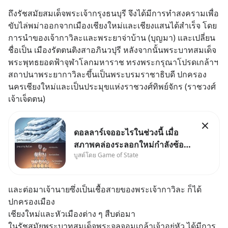
ถึงรัชสมัยสมเด็จพระเจ้ากรุงธนบุรี จึงได้มีการทำสงครามเพื่อ
ขับไล่พม่าออกจากเมืองเชียงใหม่และเชียงแสนได้สำเร็จ โดย
การนำของเจ้ากาวิละและพระยาจ่าบ้าน (บุญมา) และเปลี่ยน
ชื่อเป็น เมืองรัตตนติงสาอภินวปุรี หลังจากนั้นพระบาทสมเด็จ
พระพุทธยอดฟ้าจุฬาโลกมหาราช ทรงพระกรุณาโปรดเกล้าฯ 
สถาปนาพระยากาวิละขึ้นเป็นพระบรมราชาธิบดี ปกครอง
นครเชียงใหม่และเป็นประมุขแห่งราชวงศ์ทิพย์จักร (ราชวงศ์
เจ้าเจ็ดตน)
ดอลลาร์เจออะไรในช่วงนี้ เมื่อ
สภาพคล่องระลอกใหม่กำลังซ้อน
บูสต์โดย Game of State
ทับบนภูเขาหนี้ที่ไม่มีใครกล้าแตะ
และต่อมาเจ้านายซึ่งเป็นเชื้อสายของพระเจ้ากาวิละ ก็ได้
ปกครองเมือง
เชียงใหม่และหัวเมืองต่าง ๆ สืบต่อมา
ในรัชสมัยพระบาทสมเด็จพระจุลจอมเกล้าเจ้าอยู่หัว ได้มีการ