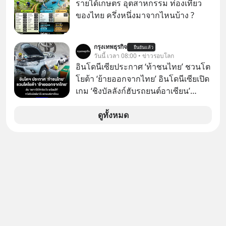
มุกหลอกลวงในคราบความน่าเชื่อถือ
รายได้เกษตร อุตสาหกรรม ท่องเที่ยว
กันค่ะ #แก้เกมกลโกง #ป้าเก๋าเล่ากล
ของไทย ครึ่งหนึ่งมาจากไหนบ้าง ?
โกง #LivesSustainably #อยู่อย่าง
ยั่งยืน #CyberSecurity #ป้าเก๋า
กรุงเทพธุรกิจ
#FraudEducation #FinancialLiteracy
ยืนยันแล้ว
วันนี้ เวลา 08:00 • ข่าวรอบโลก
#DigitalBankWithHumanTouch
อินโดนีเซียประกาศ ‘ท้าชนไทย’ ชวนโต
โยต้า ‘ย้ายออกจากไทย’ อินโดนีเซียเปิด
เกม ‘ชิงบัลลังก์ฮับรถยนต์อาเซียน’
ประกาศท้าชนไทยตรงๆ โดยรัฐมนตรี
คลังของอินโดฯ เรียกร้อง ‘โตโยต้า’ ย้าย
ดูทั้งหมด
ฐานการผลิตหลักออกจากไทย พร้อม
เสนอสิทธิประโยชน์เต็ม หวังดึงทั้ง
โรงงานและซัพพลายเชนไปปักหลัก
อินโดนีเซียทั้งระบบ