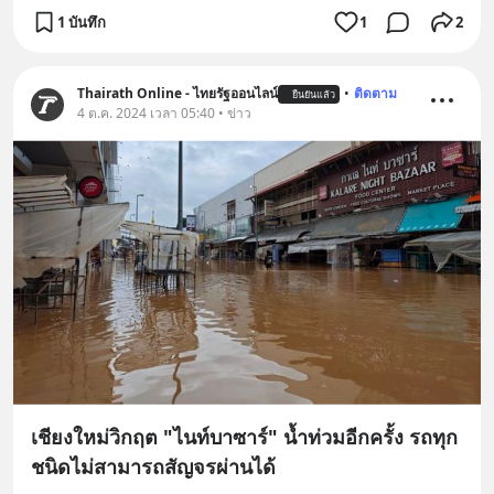
1 บันทึก
1
2
Thairath Online - ไทยรัฐออนไลน์
•
ติดตาม
ยืนยันแล้ว
4 ต.ค. 2024 เวลา 05:40 • ข่าว
เชียงใหม่วิกฤต "ไนท์บาซาร์" น้ำท่วมอีกครั้ง รถทุก
ชนิดไม่สามารถสัญจรผ่านได้