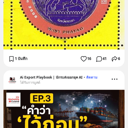
1 บันทึก
16
41
6
Ai Export Playbook | นักรบส่งออกยุค AI
•
ติดตาม
ได้รับการบูสต์