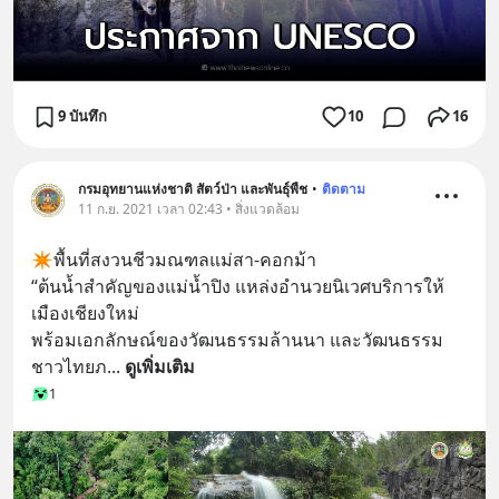
9 บันทึก
10
16
กรมอุทยานแห่งชาติ สัตว์ป่า และพันธุ์พืช
•
ติดตาม
11 ก.ย. 2021 เวลา 02:43 • สิ่งแวดล้อม
✴️พื้นที่สงวนชีวมณฑลแม่สา-คอกม้า 
“ต้นน้ำสำคัญของแม่น้ำปิง แหล่งอำนวยนิเวศบริการให้
เมืองเชียงใหม่ 
พร้อมเอกลักษณ์ของวัฒนธรรมล้านนา และวัฒนธรรม
ชาวไทยภ
... 
ดูเพิ่มเติม
1