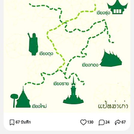
67 บันทึก
130
24
67