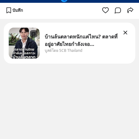
บันทึก
บ้านล้นตลาดหนักแค่ไหน? ตลาดที่
อยู่อาศัยไทยกำลังเจอ
บูสต์โดย SCB Thailand
Oversupply หนักกว่าที่คิด และ
ปัญหานี้อาจไม่ได้จบแค่เรื่อง
เศรษฐกิจ #SCBEIC #อสังหา
#บ้านล้นตลาด #เศรษฐกิจไทย
#EICAround #SCBThailand
สามารถดูคลิปท