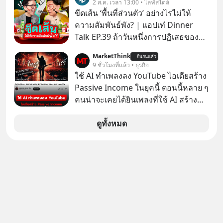
2 ส.ค. เวลา 13:00 • ไลฟ์สไตล์
โกง” EP4 ตอน “เขาบอกว่าจะได้เงิน
ขีดเส้น ‘พื้นที่ส่วนตัว’ อย่างไรไม่ให้
คืน” #ป้าเก๋าเล่ากลโกง #แก้เกมกลโกง
ความสัมพันธ์พัง? | แอปเท๋ Dinner
#อยู่อย่างยั่งยืน #Cybersecurity #เตือน
Talk EP.39 ถ้าวันหนึ่งการปฏิเสธของ
ภัยออนไลน์
เราทำให้อีกฝ่ายรู้สึกเจ็บปวด คิดว่าเรา
MarketThink
ยืนยันแล้ว
ตั้งกำแพงใส่และมองว่าเราเห็นแก่ตัวทั้ง
9 ชั่วโมงที่แล้ว • ธุรกิจ
ที่เราเองก็ไม่เคยปฏิเสธใครอย่างนี้มา
ใช้ AI ทำเพลงลง YouTube ไอเดียสร้าง
ก่อน แต่พอตั้งใจจะ ‘สร้างขอบเขต’ เพื่อ
Passive Income ในยุคนี้ ตอนนี้หลาย ๆ
ตัวเองดูสักครั้ง กลับทำให้เกิดรอยร้าว
คนน่าจะเคยได้ยินเพลงที่ใช้ AI สร้าง
ในความสัมพันธ์เสียอย่างนั้น โดยราย
ผ่านหูกันมาบ้าง เช่น เพลง “ไม่มีใคร
การแอปเท๋ Dinner Talk ในวันนี้โฮสต์
รู้ตัวเรา” จากช่องชื่อว่า UNHEARD
ดูทั้งหมด
ทั้ง 2 ท่าน แทป-รวิศ หาญอุตสาหะ และ
MUSIC ที่ตอนนี้มียอดรับชมกว่า 26
เอ๋ นิ้วกลม-สราวุธ เฮ้งสวัสดิ์ จะพาทุก
ล้านครั้งแล้ว
คนไปสำรวจวิธีสร้างขอบเขตเพื่อรักษา
ใจของตัวเองและรักษาความสัมพันธ์
ของคนรอบข้างไปพร้อมกัน
#boundary #selfdevelopment #แอป
เท๋dinnertalk
#missiontothemoonpodcast