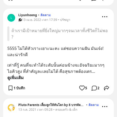
Liyunhoong
•
ติดตาม
L
13 เม.ย. 2022 เวลา 17:39 • ปรัชญา
ถ้าเรามีเป้าหมายที่ยิ่งใหญ่มากๆจนเวลาทั้งชีวิตก็ไม่พอ
?
5555 ไม่ได้หัวเราะเยาะนะคะ แต่ชอบความฝัน มันเจ๋ง! 
และน่ารักดี
เท่าที่รู้ คนที่จะทำได้ระดับนั้นค่อนข้างจะอัจฉริยะมากๆ 
ไอคิวสูง ที่สำคัญละเลยไม่ได้ คือสุขภาพต้องเตร
... 
ดูเพิ่มเติม
1 บันทึก
5
2
Pluto Parents เลี้ยงลูกให้ทันโลก by 8 บรรทัดครึ่ง
•
ติดตาม
13 ก.ค. 2021 เวลา 09:28 • ครอบครัว & เด็ก