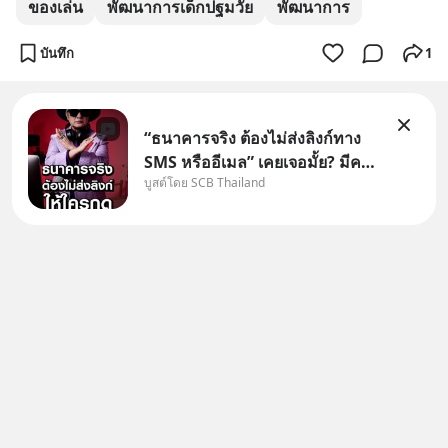
ของเล่น
พัฒนาการเด็กปฐมวัย
พัฒนาการ
บันทึก
1
“ธนาคารจริง ต้องไม่ส่งลิงก์ทาง
SMS หรืออีเมล” เคยเจอมั้ย? มีคน
บูสต์โดย SCB Thailand
อ้างว่าโทรจากธนาคาร บอกว่า
บัญชีมีปัญหา แล้วให้กดลิงก์โน่นนี่
หรือสแกนคิวอาร์โค้ดทันที มาฟัง
“ป้าเก๋าเล่ากลโกง” เพื่อรู้ทันมุก
หลอกลวงในคราบ