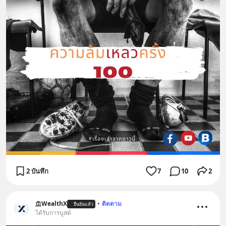
2 บันทึก
7
10
2
WealthX
•
ติดตาม
ยืนยันแล้ว
ได้รับการบูสต์