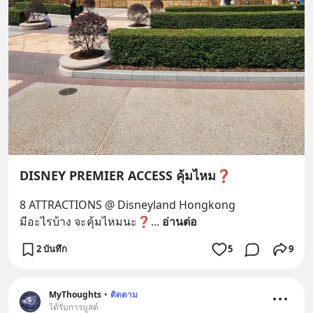
DISNEY PREMIER ACCESS คุ้มไหม❓️
8 ATTRACTIONS @ Disneyland Hongkong
มีอะไรบ้าง จะคุ้มไหมนะ❓️
... 
อ่านต่อ
2 บันทึก
5
9
MyThoughts
•
ติดตาม
ได้รับการบูสต์