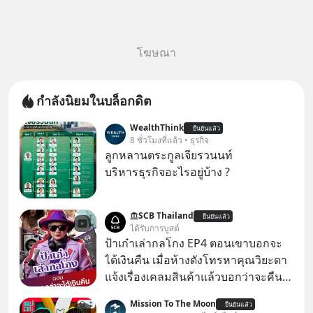
โฆษณา
กำลังนิยมในบล็อกดิต
WealthThink
ยืนยันแล้ว
8 ชั่วโมงที่แล้ว • ธุรกิจ
ลูกหลานตระกูลเจียรวนนท์
บริหารธุรกิจอะไรอยู่บ้าง ?
SCB Thailand
ยืนยันแล้ว
ได้รับการบูสต์
ป้าเก๋าเล่ากลโกง EP4 ตอนเขาบอกจะ
ได้เงินคืน เมื่อห้างดังโทรหาคุณวิยะดา
แจ้งเรื่องเคลมสินค้าแล้วบอกว่าจะคืน
เงิน คุณวิยะดาจะได้เงินจริง หรือเป็น
Mission To The Moon
ยืนยันแล้ว
เรื่องจ้อจี้ หาคำตอบได้ที่ “ป้าเก๋าเล่ากล