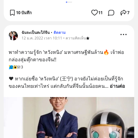
10 บันทึก
11
7
ฉันจะเป็นสะใภ้จีน
•
ติดตาม
12 ม.ค. 2022 เวลา 10:11 • ความคิดเห็น
พาทำความรู้จัก ‘หวังหนิง’ มหาเศรษฐีพันล้าน🔥 เจ้าพ่อ
กล่องสุ่มตุ๊กตาของจีน‼️
3
❤️ หากเอ่ยชื่อ ‘หวังหนิง’ (王宁) อาจยังไม่ค่อยเป็นที่รู้จัก
ของคนไทยเท่าไหร่ แต่กลับกันที่จีนนั้นน้อยคน
... 
อ่านต่อ