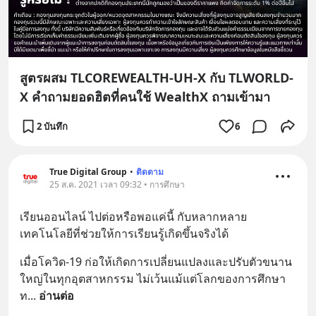
สูตรผสม TLCOREWEALTH-UH-X กับ TLWORLD-
X คำถามยอดฮิตที่คนใช้ WealthX ถามเข้ามา
2 บันทึก
6
True Digital Group
•
ติดตาม
25 ส.ค. 2021 เวลา 09:32 • การศึกษา
เรียนออนไลน์ ไปต่อหรือพอแค่นี้ กับหลากหลาย
เทคโนโลยีที่ช่วยให้การเรียนรู้เกิดขึ้นจริงได้
เมื่อโควิด-19 ก่อให้เกิดการเปลี่ยนแปลงและปรับตัวขนาน
ใหญ่ในทุกอุตสาหกรรม ไม่เว้นแม้แต่โลกของการศึกษา
ท
... 
อ่านต่อ