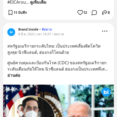
#EICArou
... 
ดูเพิ่มเติม
11 บันทึก
12
8
Brand Inside
•
ติดตาม
8 มี.ค. 2022 เวลา 16:37 • สุขภาพ
สหรัฐอเมริกายกระดับไทย: เป็นประเทศเสี่ยงติดโควิด
สูงสุด นิวซีแลนด์, ฮ่องกงก็โดนด้วย
ศูนย์ควบคุมและป้องกันโรค (CDC) ของสหรัฐอเมริกายก
ระดับเตือนภัยให้ไทย นิวซีแลนด์ ฮ่องกงเป็นประเทศที่เส
... 
อ่านต่อ