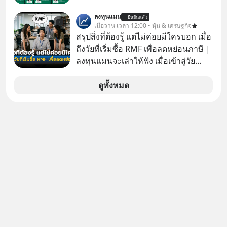
xU9gYcfVJk?feature=share
ลงทุนแมน
ยืนยันแล้ว
เมื่อวาน เวลา 12:00 • หุ้น & เศรษฐกิจ
สรุปสิ่งที่ต้องรู้ แต่ไม่ค่อยมีใครบอก เมื่อ
ถึงวัยที่เริ่มซื้อ RMF เพื่อลดหย่อนภาษี |
ลงทุนแมนจะเล่าให้ฟัง เมื่อเข้าสู่วัย
ทำงานและเริ่มมีรายได้ถึงเกณฑ์เสีย
ภาษี หลายคนมักได้รับคำแนะนำให้
ดูทั้งหมด
ลงทุนใน RMF เพราะนอกจากจะช่วยลด
หย่อนภาษีได้แล้ว ยังเป็นโอกาสในการ
สร้างความมั่งคั่งระยะยาว แต่น้อยคน
นักที่จะลงลึกว่า ถ้าลงทุนใน RMF ควรรู้
อะไรบ้าง ควรดู ตรงไหน ทำอย่างไร ถึง
จะดีกับเรา แล้วเราควรรู้ข้อมูลอะไร
เกี่ยวกับ RMF บ้าง เพื่อให้นำไปใช้ต่อได้
จริง ๆ ลงทุนแมนจะเล่าให้ฟัง