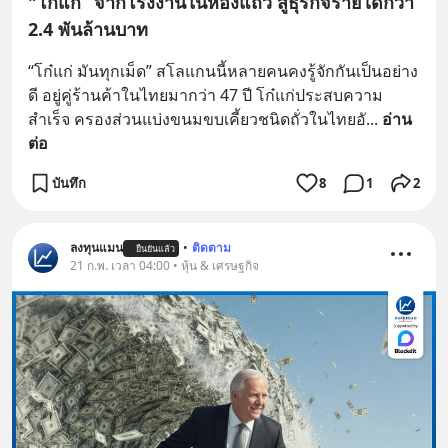
"โก๋แก่” จากโรงงานในห้องแถว สู่ธุรกิจรายได้กว่า
2.4 พันล้านบาท
“โก๋แก่ มันทุกเม็ด” สโลแกนนี้หลายคนคงรู้จักกันเป็นอย่าง
ดี อยู่คู่ร้านค้าในไทยมากว่า 47 ปี โก๋แก่ประสบความ
สำเร็จ ครองส่วนแบ่งขนมขบเคี้ยวชนิดถั่วในไทยอั
... 
อ่าน
ต่อ
บันทึก
8
1
2
ลงทุนแมน
•
ติดตาม
ยืนยันแล้ว
21 ก.พ. เวลา 04:00 • หุ้น & เศรษฐกิจ