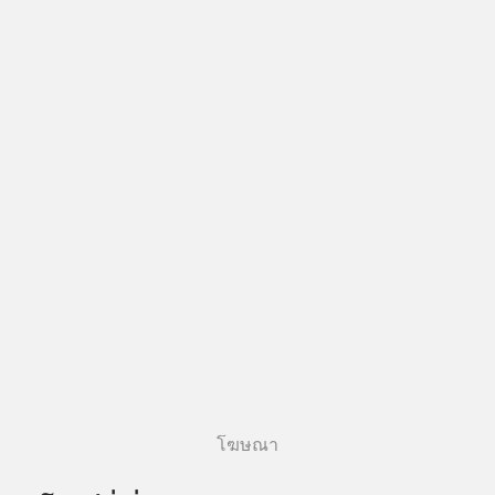
โฆษณา