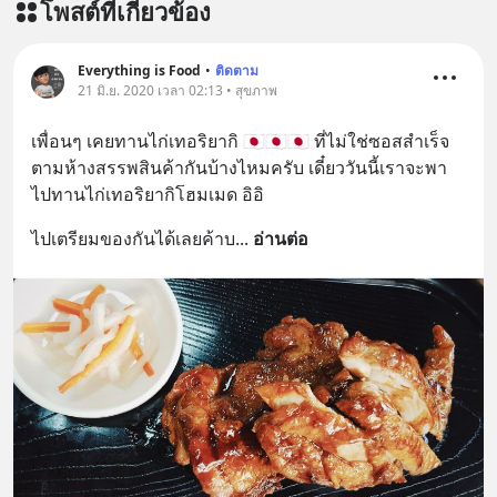
โพสต์ที่เกี่ยวข้อง
Everything is Food
•
ติดตาม
21 มิ.ย. 2020 เวลา 02:13 • สุขภาพ
เพื่อนๆ เคยทานไก่เทอริยากิ 🇯🇵🇯🇵🇯🇵 ที่ไม่ใช่ซอสสำเร็จ
ตามห้างสรรพสินค้ากันบ้างไหมครับ เดี๋ยววันนี้เราจะพา
ไปทานไก่เทอริยากิโฮมเมด อิอิ
ไปเตรียมของกันได้เลยค้าบ
... 
อ่านต่อ