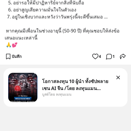
   5. อย่ารอให้มีปาฏิหาริย์จากสิ่งที่นับถือ
   6. อย่าสูญเสียความมั่นใจในตัวเอง
  7. อยู่ในเชิงบวกและหวังว่าวันพรุ่งนี้จะดีขึ้นเสมอ ...
 หากคุณมีเพื่อนในช่วงอายุนี้ (50-90 ปี) ที่คุณชอบให้ส่งข้อ
เสนอแนะเหล่านี้
 🙏💕
บันทึก
4
1
โอกาสลงทุน 10 ผู้นำ ทั้งซัปพลาย
เชน AI จีน /โดย ลงทุนแมน
บูสต์โดย ลงทุนแมน
✅ลงทุนตรง คัด 10 ผู้นำเน้น ๆ ใน
ธีม AI จีน ✅คัดเลือกหุ้นใหม่ 9 ตัว
เข้ากองทุน ✅ร่วมเป็นเจ้าของผู้นำ
AI จีน ตั้งแต่โรงงานผลิตชิป หน่วย
ความจำ โมเดล