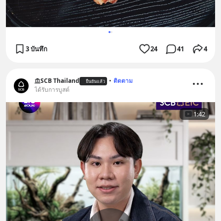
3 บันทึก
24
41
4
SCB Thailand
•
ติดตาม
ยืนยันแล้ว
ได้รับการบูสต์
1:42