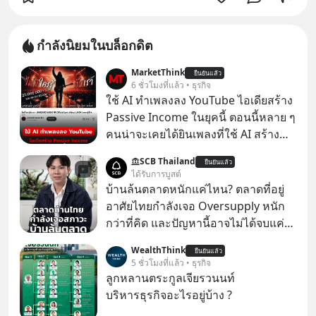
กำลังนิยมในบล็อกดิต
MarketThink
ยืนยันแล้ว
6 ชั่วโมงที่แล้ว • ธุรกิจ
ใช้ AI ทำเพลงลง YouTube ไอเดียสร้าง
Passive Income ในยุคนี้ ตอนนี้หลาย ๆ
คนน่าจะเคยได้ยินเพลงที่ใช้ AI สร้าง
ผ่านหูกันมาบ้าง เช่น เพลง “ไม่มีใคร
SCB Thailand
ยืนยันแล้ว
รู้ตัวเรา” จากช่องชื่อว่า UNHEARD
ได้รับการบูสต์
MUSIC ที่ตอนนี้มียอดรับชมกว่า 26
บ้านล้นตลาดหนักแค่ไหน? ตลาดที่อยู่
ล้านครั้งแล้ว
อาศัยไทยกำลังเจอ Oversupply หนัก
กว่าที่คิด และปัญหานี้อาจไม่ได้จบแค่
เรื่องเศรษฐกิจ #SCBEIC #อสังหา #บ้าน
WealthThink
ยืนยันแล้ว
ล้นตลาด #เศรษฐกิจไทย #EICAround
5 ชั่วโมงที่แล้ว • ธุรกิจ
#SCBThailand สามารถดูคลิปที่
ลูกหลานตระกูลเจียรวนนท์
youtube ประกอบได้ที่ link :
บริหารธุรกิจอะไรอยู่บ้าง ?
https://youtube.com/shorts/-