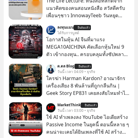
The Life Lecture: หนังสือที่สกัดจาก
แนวคิดของคนสอนหนังสือ สวัสดีครับ
เพื่อนๆชาว InnowayTeeb วันหยุด
สบายๆ วันนี้แอดเพิ่งจะอ่านหนังสือที่น่า
ลงทุนแมน
ยืนยันแล้ว
สนใจจบแล้วเกิดคำถามว่า
ได้รับการบูสต์
โอกาสในหุ้น AI จีนที่มาแรง
MEGA10AICHINA คัดเลือกหุ้นใหม่ 9
ตัว เข้ากองทุน.. ครอบคลุมทั้งซัปพลาย
เชน AI จีน พิเศษ ช่วง 3 - 19 ส.ค. 69 มี
ด.ดล Blog
ยืนยันแล้ว
โปรโมชัน ลด 50% ค่าธรรมเนียมซื้อ |
วันนี้ เวลา 04:09 • ธุรกิจ
ยอด 2 ล้านบาทขึ้นไป ฟรีค่าธรรมเนียม
ใครฆ่า Harman Kardon? อาณาจักร
ซื้อ
เครื่องเสียง 8 พันล้านที่ถูกกลืนกิน |
Geek Story EP831 เคยสงสัยไหมทำไม
หูฟัง AKG ถึงกลายเป็นแค่ของแถมใน
MarketThink
ยืนยันแล้ว
กล่องมือถือ? หรือลำโพง JBL ถึงวางขาย
วันนี้ เวลา 03:00 • ธุรกิจ
เกลื่อนตามห้างทั่วไป? ทั้งที่จริง ๆ แล้ว
ใช้ AI ทำเพลงลง YouTube ไอเดียสร้าง
ชื่อเหล่านี้คือ “ตำนาน” ระดับเทพที่นัก
Passive Income ในยุคนี้ ตอนนี้หลาย ๆ
เล่นเครื่องเสียงยุคก่อนยอมจ่ายเงินหลัก
คนน่าจะเคยได้ยินเพลงที่ใช้ AI สร้าง
แสนเพื่อครอบครอง แต่เบื้องหลังความ