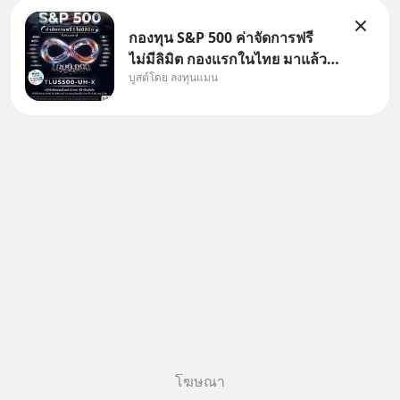
กองทุน S&P 500 ค่าจัดการฟรี
ไม่มีลิมิต กองแรกในไทย มาแล้ว..
บูสต์โดย ลงทุนแมน
กองทุนที่ออกแบบมาเพื่อแก้ Pain
Point ใหญ่ของนักลงทุนไทย
พร้อมกัน 3 เรื่อง
โฆษณา