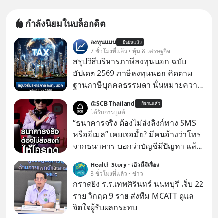
กำลังนิยมในบล็อกดิต
ลงทุนแมน
ยืนยันแล้ว
7 ชั่วโมงที่แล้ว • หุ้น & เศรษฐกิจ
สรุปวิธีบริหารภาษีลงทุนนอก ฉบับ
อัปเดต 2569 ภาษีลงทุนนอก คิดตาม
ฐานภาษีบุคคลธรรมดา นั่นหมายความ
ว่าถ้าเรามีกำไร 100,000 บาท
SCB Thailand
ยืนยันแล้ว
ได้รับการบูสต์
“ธนาคารจริง ต้องไม่ส่งลิงก์ทาง SMS
หรืออีเมล” เคยเจอมั้ย? มีคนอ้างว่าโทร
จากธนาคาร บอกว่าบัญชีมีปัญหา แล้ว
ให้กดลิงก์โน่นนี่ หรือสแกนคิวอาร์โค้ด
Health Story - เฮ้วนี้มีเรื่อง
ทันที มาฟัง “ป้าเก๋าเล่ากลโกง” เพื่อรู้ทัน
3 ชั่วโมงที่แล้ว • ข่าว
มุกหลอกลวงในคราบความน่าเชื่อถือ
กราดยิง ร.ร.เทพศิรินทร์ นนทบุรี เจ็บ 22
กันค่ะ #แก้เกมกลโกง #ป้าเก๋าเล่ากล
ราย วิกฤต 9 ราย ส่งทีม MCATT ดูแล
โกง #LivesSustainably #อยู่อย่าง
จิตใจผู้รับผลกระทบ
ยั่งยืน #CyberSecurity #ป้าเก๋า