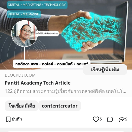
เรียนรู้เพิ่มเติม
BLOCKDIT.COM
Pantit Academy Tech Article
122 ผู้ติดตาม สาระความรู้เกี่ยวกับการตลาดดิจิทัล เทคโนโลยีไอที และสื่อออนไลน์ โดย พันธุ์ทิตต์ สิรภพธาดา บรรณาธิการนิตยสารและนักจัดรายการวิทยุด้านไอที จากยุค 90
โซเชียลมีเดีย
contentcreator
บันทึก
5
9