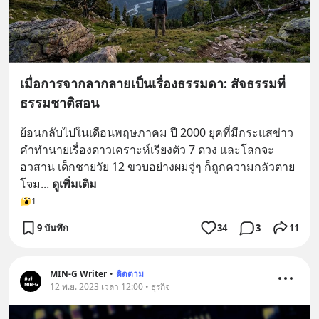
เมื่อการจากลากลายเป็นเรื่องธรรมดา: สัจธรรมที่
ธรรมชาติสอน
ย้อนกลับไปในเดือนพฤษภาคม ปี 2000 ยุคที่มีกระแสข่าว
คำทำนายเรื่องดาวเคราะห์เรียงตัว 7 ดวง และโลกจะ
อวสาน เด็กชายวัย 12 ขวบอย่างผมจู่ๆ ก็ถูกความกลัวตาย
โจม
... 
ดูเพิ่มเติม
1
9 บันทึก
34
3
11
MIN-G Writer
•
ติดตาม
12 พ.ย. 2023 เวลา 12:00 • ธุรกิจ