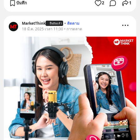
บันทึก
2
1
MarketThink
•
ติดตาม
ยืนยันแล้ว
18 มี.ค. 2025 เวลา 11:30 • การตลาด