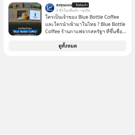
ลงทุนแมน
#FraudEducation #FinancialLiteracy
ยืนยันแล้ว
3 ชั่วโมงที่แล้ว • ธุรกิจ
#DigitalBankWithHumanTouch
ใครเป็นเจ้าของ Blue Bottle Coffee
และใครนำเข้ามาในไทย ? Blue Bottle
Coffee ร้านกาแฟจากสหรัฐฯ ที่ขึ้นชื่อ
เรื่องความพิถีพิถัน กำลังจะเปิดสาขา
แรกในประเทศไทย ที่ Central Park
ดูทั้งหมด