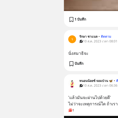
1 บันทึก
รักษา ชาแนล
•
ติดตาม
ร
10 ส.ค. 2023 เวลา 08:01
นั่งสมาธิจะ
บันทึก
หนอนน้อยซ์ จอมป่วน 🦋
•
ต
10 ส.ค. 2023 เวลา 06:36
'แล้วมันจะผ่านไปด้วยดี'
ไม่ว่าจะเหตุการณ์ใด ถ้าเรา
1