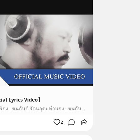
icial Lyrics Video】
ปล่อย ป๊อบ ปองกูล สืบซึ้งคำร้อง : ชนกันต์ รัตนอุดมทำนอง : ชนกันต์ รัตนอุดมเรียบเรียง : กันต์ รุจิณรงค์Digital Download *1230032 / iTunes Stores และ KKBOXสีส...
2