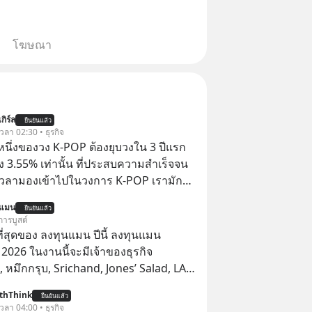
โฆษณา
กิร์ล
ยืนยันแล้ว
 เวลา 02:30 • ธุรกิจ
งหนึ่งของวง K-POP ต้องยุบวงใน 3 ปีแรก
ง 3.55% เท่านั้น ที่ประสบความสำเร็จจน
 เวลามองเข้าไปในวงการ K-POP เรามักจะ
วามสำเร็จที่หรูหรา คอนเสิร์ตสเกลใหญ่
นแมน
ยืนยันแล้ว
เดียม และยอดขายอัลบัมถล่มทลายจากวง
การบูสต์
ย่าง BTS, BLACKPINK หรือ SEVENTEEN
่สุดของ ลงทุนแมน ปีนี้ ลงทุนแมน
026 ในงานนี้จะมีเจ้าของธุรกิจ
หมึกกรุบ, Srichand, Jones’ Salad, LA
astwork, MizuMi, KARMART, อิชิตัน มา
thThink
ยืนยันแล้ว
ู้การสร้างธุรกิจ
 เวลา 04:00 • ธุรกิจ