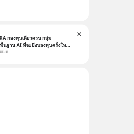
A กองทุนเดียวครบ กลุ่ม
ื้นฐาน AI ที่จะมีงบลงทุนครั้งใหญ่
ุนแมน
าสตร์ ที่เรียกว่า AI Supercycle
ี้ปรับตัวลงมากใน 1 เดือนที่ผ่านมา
งคือทั่วโลกยังเดินหน้าลงทุน AI