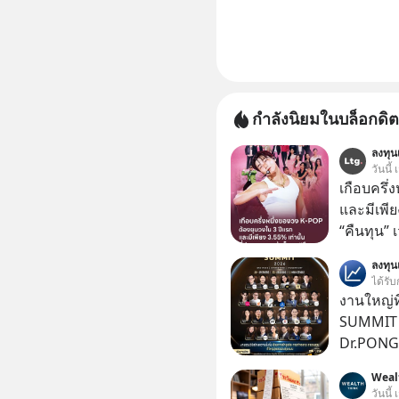
กำลังนิยมในบล็อกดิต
ลงทุนเ
วันนี้
เกือบครึ่
และมีเพีย
“คืนทุน”
เห็นภาพค
ลงทุ
ระดับสเต
ได้รับ
ตัวท็อปอ
งานใหญ่ที
SUMMIT 2
Dr.PONG, 
GLACE, F
Weal
แชร์ความร
วันนี้