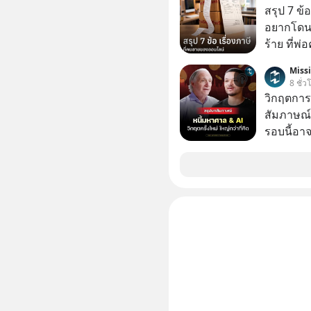
สรุป 7 ข้
อยากโดนภา
ร้าย ที่
Miss
8 ชั่ว
วิกฤตการเ
สัมภาษณ์
รอบนี้อาจ
Dalio ชา
ต่อหลายค
ลูกใหม่ที่
มหาศาล" ผ
กำลังแห่ไล่ร
ประวัติศ
กำลังจะเ
รับมืออย่
เจาะลึกบ
กันได้ใน EP. นี้ #RayDalio #สรุ