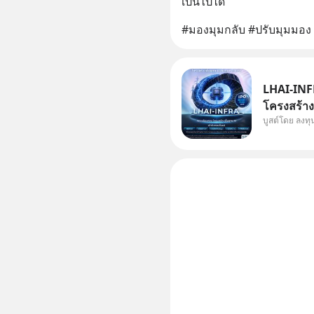
เป็นไปได้
#มองมุมกลับ #ปรับมุมมอง
LHAI-INFR
โครงสร้างพ
บูสต์โดย ลงท
ในประวัติศ
หุ้นกลุ่มน
แต่ความจริ