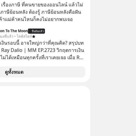
อ เรื่องภาษี ที่คนขายของออนไลน์ แล้วไม่
ษีย้อนหลัง ต้องรู้ ภาษีย้อนหลังคือฝัน
พ่อค้าแม่ค้าคนไหนก็คงไม่อยากพบเจอ
ion To The Moon
ยืนยันแล้ว
โมงที่แล้ว • ไลฟ์สไตล์
งินรอบนี้ อาจใหญ่กว่าที่คุณคิด? สรุปบท
 Ray Dalio | MM EP.2723 วิกฤตการเงิน
ไม่ได้เหมือนทุกครั้งที่เราเคยเจอ เมื่อ Ray
ยผู้เคยทำนายวิกฤตเศรษฐกิจมาแล้วหลาย
รั้ง ออกมาส่งสัญญาณเตือนระเบิดเวลา
ดูทั้งหมด
กำลังก่อตัวขึ้น จาก "ระเบิดหนี้สิน
สานเข้ากับ "ฟองสบู่กระแส AI" ที่ผู้คน
าคาอย่างบ้าคลั่ง บทเรียนจาก
าสตร์ 500 ปี บอกอะไรเรา? ระเบียบโลก
ปลี่ยนมือไปในทิศทางไหน? และเราควร
างไรก่อนที่ทุกอย่างจะสายเกินไป? ร่วม
ทวิเคราะห์และข้อคิดการเงินฉบับ Dalio
ปบทเรียน #การเงิน