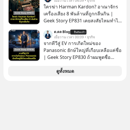
เมื่อวาน เวลา 04:09 • ธุรกิจ
ยอด 2 ล้านบาทขึ้นไป ฟรีค่าธรรมเนียม
ใครฆ่า Harman Kardon? อาณาจักร
ซื้อ
เครื่องเสียง 8 พันล้านที่ถูกกลืนกิน |
Geek Story EP831 เคยสงสัยไหมทำไม
หูฟัง AKG ถึงกลายเป็นแค่ของแถมใน
ด.ดล Blog
ยืนยันแล้ว
กล่องมือถือ? หรือลำโพง JBL ถึงวางขาย
เมื่อวาน เวลา 00:09 • ธุรกิจ
เกลื่อนตามห้างทั่วไป? ทั้งที่จริง ๆ แล้ว
จากทีวีสู่ EV การเกิดใหม่ของ
ชื่อเหล่านี้คือ “ตำนาน” ระดับเทพที่นัก
Panasonic ยักษ์ใหญ่ที่เกือบเหลือแค่ชื่อ
เล่นเครื่องเสียงยุคก่อนยอมจ่ายเงินหลัก
| Geek Story EP830 ถ้าผมพูดชื่อ
แสนเพื่อครอบครอง แต่เบื้องหลังความ
Panasoni คุณนึกถึงอะไร? ทีวี, ตู้เย็น,
แมสนี้ มีโศกนาฏกรรมของโลกธุรกิจ
ถ่านไฟฉาย? ถ้าคุณยังคิดแบบนั้น แสดง
ดูทั้งหมด
ซ่อนอยู่ อาณาจักรเครื่องเสียงที่ยิ่งใหญ่
ว่าคุณกำลังพลาดเรื่องราวการ
ที่สุดบนโลก ถูกกว้านซื้อไปด้วยมูลค่า 8
‘Rebranding’ ที่ดุเดือดที่สุดใน
พันล้านดอลลาร์โดย Samsung และสิ่ง
ประวัติศาสตร์ญี่ปุ่น! รู้หรือไม่ว่า ในวันที่
ที่เจ็บปวดที่สุดคือ ยักษ์ใหญ่จาก
พวกเขาขาดทุนย่อยยับเกือบ 3 แสนล้าน
เกาหลีใต้ไม่ได้ซื้อเพราะหลงใหลใน
บาท Panasonic ตัดสินใจหักดิบ ทิ้ง
เสียงเพลง แต่ซื้อเพื่อเป็นทางลัดเอา
ตลาดเครื่องใช้ไฟฟ้าที่สู้ B2C ไม่ไหว
เทคโนโลยีไปใส่ในหน้าปัดรถยนต์
แล้วหันไปเดิมพันครั้งใหญ่กับ Tesla
อัจฉริยะ จากจุดสูงสุดของศิลปะแห่ง
และ Software Solutions จนวันนี้พวก