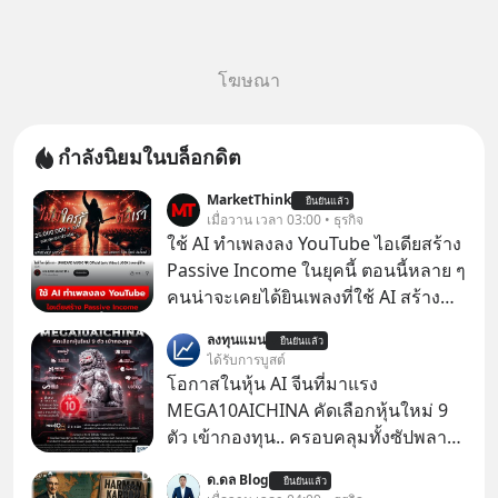
โฆษณา
กำลังนิยมในบล็อกดิต
MarketThink
ยืนยันแล้ว
เมื่อวาน เวลา 03:00 • ธุรกิจ
ใช้ AI ทำเพลงลง YouTube ไอเดียสร้าง
Passive Income ในยุคนี้ ตอนนี้หลาย ๆ
คนน่าจะเคยได้ยินเพลงที่ใช้ AI สร้าง
ผ่านหูกันมาบ้าง เช่น เพลง “ไม่มีใคร
ลงทุนแมน
ยืนยันแล้ว
รู้ตัวเรา” จากช่องชื่อว่า UNHEARD
ได้รับการบูสต์
MUSIC ที่ตอนนี้มียอดรับชมกว่า 26
โอกาสในหุ้น AI จีนที่มาแรง
ล้านครั้งแล้ว
MEGA10AICHINA คัดเลือกหุ้นใหม่ 9
ตัว เข้ากองทุน.. ครอบคลุมทั้งซัปพลาย
เชน AI จีน พิเศษ ช่วง 3 - 19 ส.ค. 69 มี
ด.ดล Blog
ยืนยันแล้ว
โปรโมชัน ลด 50% ค่าธรรมเนียมซื้อ |