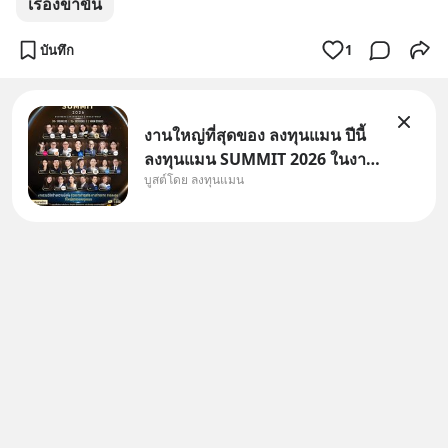
เรื่องขำขัน
บันทึก
1
งานใหญ่ที่สุดของ ลงทุนแมน ปีนี้
ลงทุนแมน SUMMIT 2026 ในงาน
บูสต์โดย ลงทุนแมน
นี้จะมีเจ้าของธุรกิจ Dr.PONG,
หมึกกรุบ, Srichand, Jones’
Salad, LA GLACE, Fastwork,
MizuMi, KARMART, อิชิตัน มา
แชร์ความรู้การสร้างธุรกิจ