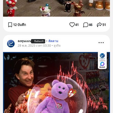
12 บันทึก
41
46
51
ลงทุนแมน
•
ติดตาม
ยืนยันแล้ว
28 พ.ค. 2025 เวลา 03:30 • ธุรกิจ