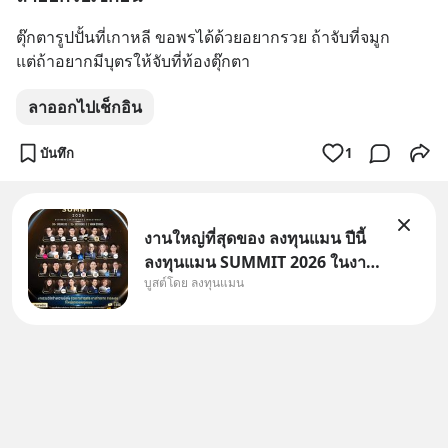
ตุ๊กตารูปปั้นที่เกาหลี ขอพรได้ด้วยอยากรวย ถ้าจับที่จมูก
แต่ถ้าอยากมีบุตรให้จับที่ท้องตุ๊กตา
ลาออกไปเช็กอิน
บันทึก
1
งานใหญ่ที่สุดของ ลงทุนแมน ปีนี้
ลงทุนแมน SUMMIT 2026 ในงาน
บูสต์โดย ลงทุนแมน
นี้จะมีเจ้าของธุรกิจ Dr.PONG,
หมึกกรุบ, Srichand, Jones’
Salad, LA GLACE, Fastwork,
MizuMi, KARMART, อิชิตัน มา
แชร์ความรู้การสร้างธุรกิจ