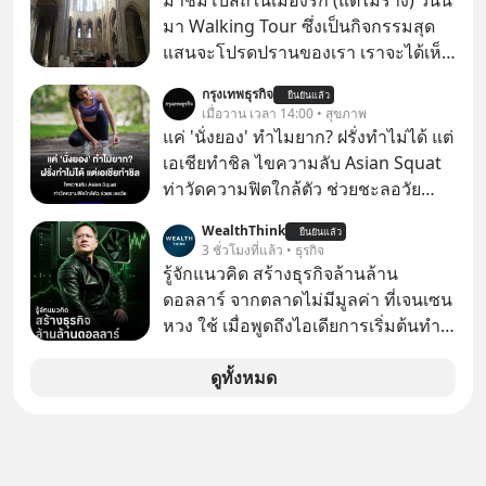
มาชมโบสถ์ในเมืองรก (แต่ไม่ร้าง) วันนี้
เปิดเผยอาการของพ่อว่า "น่าเป็นห่วง
มา Walking Tour ซึ่งเป็นกิจกรรมสุด
อย่างมาก" เนื่องจากมะเร็งได้ลุกลามไป
แสนจะโปรดปรานของเรา เราจะได้เห็น
ยังกระดูก และอวัยวะอื่นของร่างกาย ที่
เนเปิลแบบที่มันเป็นทั้งวัน
กรุงเทพธุรกิจ
สร้างความเจ็บปวดทรมานอย่างรุนแรง
ยืนยันแล้ว
เมื่อวาน เวลา 14:00 • สุขภาพ
แต่ยืนยันว่า โจ ไบเดน พ่อของเขายังใจ
แค่ 'นั่งยอง' ทำไมยาก? ฝรั่งทำไม่ได้ แต่
สู้ เพื่อรักษาอาการป่วยของตนอย่างเต็ม
เอเชียทำชิล ไขความลับ Asian Squat
ที่
ท่าวัดความฟิตใกล้ตัว ช่วยชะลอวัย
หลายคนอาจเคยเห็นคลิปไวรัลของชาว
WealthThink
ยืนยันแล้ว
ต่างชาติที่พยายามทำ “Asian Squat”
3 ชั่วโมงที่แล้ว • ธุรกิจ
หรือการนั่งยองแบบคนเอเชีย แต่สุดท้าย
รู้จักแนวคิด สร้างธุรกิจล้านล้าน
ก็เสียการทรงตัว ล้มหงายหลัง หรือไม่ก็
ดอลลาร์ จากตลาดไม่มีมูลค่า ที่เจนเซน
ต้องยกส้นเท้าขึ้น เพราะไม่สามารถนั่ง
หวง ใช้ เมื่อพูดถึงไอเดียการเริ่มต้นทำ
ค้างในท่านั้นได้
ธุรกิจ หลายคนก็คงมองว่าควรเริ่มต้น
ทำธุรกิจที่อยู่ในตลาดใหญ่ ๆ ที่ต้องมี
ดูทั้งหมด
ลูกค้า พร้อมขายได้ทันที