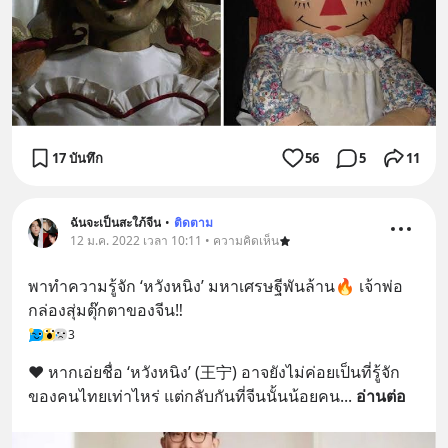
17 บันทึก
56
5
11
ฉันจะเป็นสะใภ้จีน
•
ติดตาม
12 ม.ค. 2022 เวลา 10:11 • ความคิดเห็น
พาทำความรู้จัก ‘หวังหนิง’ มหาเศรษฐีพันล้าน🔥 เจ้าพ่อ
กล่องสุ่มตุ๊กตาของจีน‼️
3
❤️ หากเอ่ยชื่อ ‘หวังหนิง’ (王宁) อาจยังไม่ค่อยเป็นที่รู้จัก
ของคนไทยเท่าไหร่ แต่กลับกันที่จีนนั้นน้อยคน
... 
อ่านต่อ