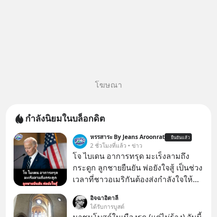
โฆษณา
กำลังนิยมในบล็อกดิต
หรรสาระ By Jeans Aroonrat
ยืนยันแล้ว
2 ชั่วโมงที่แล้ว • ข่าว
โจ ไบเดน อาการทรุด มะเร็งลามถึง
กระดูก ลูกชายยืนยัน พ่อยังใจสู้ เป็นช่วง
เวลาที่ชาวอเมริกันต้องส่งกำลังใจให้กับ
โจ ไบเดน อดีตผู้นำสหรัฐในวัย 83 ปี ที่
อิจฉาอิตาลี
ตอนนี้กำลังต่อสู้กับโรคมะเร็งอย่างหนัก
ได้รับการบูสต์
ล่าสุด ฮันเตอร์ ไบเดน ลูกชายได้ออกมา