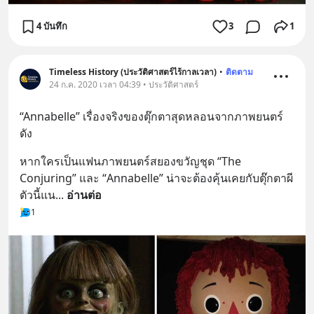
4 บันทึก
3
1
Timeless History (ประวัติศาสตร์ไร้กาลเวลา)
•
ติดตาม
24 ก.ค. 2020 เวลา 04:39 • ประวัติศาสตร์
“Annabelle” เรื่องจริงของตุ๊กตาสุดหลอนจากภาพยนตร์
ดัง
หากใครเป็นแฟนภาพยนตร์สยองขวัญชุด “The 
Conjuring” และ “Annabelle” น่าจะต้องคุ้นเคยกับตุ๊กตาผี
ตัวนี้แน
... 
อ่านต่อ
1