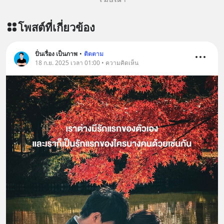
https://www.tharadhol.com/geek-
talk-ep243-when-malaysia-banned-
โพสต์ที่เกี่ยวข้อง
chinese-evs/ ติดตามสาระดี ๆ อัพเดท
ทุกวันผ่าน Line OA ด.ดล Blog คลิกเลย
--> https://lin.ee/aMEkyNA
ปั่นเรื่อง เป็นภาพ
•
ติดตาม
18 ก.ย. 2025 เวลา 01:00 • ความคิดเห็น
========================= 📣
สนับสนุนโดย 📣
=========================
เครียด หลับยาก ผมอยากแนะนำ
ผลิตภัณฑ์เสริมอาหาร Diip CBD ช่วย
บรรเทาความเครียด ลดความวิตกกังวล
เพิ่มการผ่อนคลาย ซึ่งช่วยให้การนอน
หลับมีประสิทธิภาพมากยิ่งขึ้น 📍 สนใจ
สั่งซื้อสินค้า Diip CBD 💬 LINE :
@diipgeek 🔗 หรือกดลิงก์
https://lin.ee/U91Fzyz