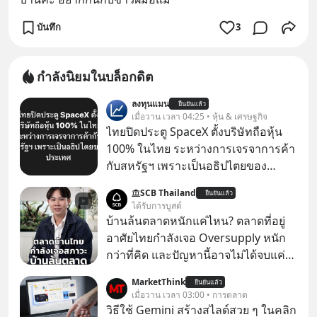
บันทึก
3
กำลังนิยมในบล็อกดิต
ลงทุนแมน
ยืนยันแล้ว
เมื่อวาน เวลา 04:25 • หุ้น & เศรษฐกิจ
ไทยปิดประตู SpaceX ตั้งบริษัทถือหุ้น
100% ในไทย ระหว่างการเจรจาการค้า
กับสหรัฐฯ เพราะเป็นอธิปไตยของ
ประเทศ Bloomberg รายงาน ไทย
SCB Thailand
ยืนยันแล้ว
ประกาศจุดยืนชัดเจนว่า จะไม่อนุญาต
ได้รับการบูสต์
ให้บริษัทสหรัฐฯ ตั้งบริษัทโทรคมนาคม
บ้านล้นตลาดหนักแค่ไหน? ตลาดที่อยู่
ดาวเทียมที่ถือหุ้น 100% โดยชาวต่าง
อาศัยไทยกำลังเจอ Oversupply หนัก
ชาติ ในระหว่างการเจรจาการค้ากับ
กว่าที่คิด และปัญหานี้อาจไม่ได้จบแค่
รัฐบาลสหรัฐ โดยให้เหตุผลว่าเป็น
เรื่องเศรษฐกิจ #SCBEIC #อสังหา #บ้าน
MarketThink
ประเด็นด้านอธิปไตยของประเทศ
ยืนยันแล้ว
ล้นตลาด #เศรษฐกิจไทย #EICAround
เมื่อวาน เวลา 03:00 • การตลาด
#SCBThailand สามารถดูคลิปที่
วิธีใช้ Gemini สร้างสไลด์สวย ๆ ในคลิก