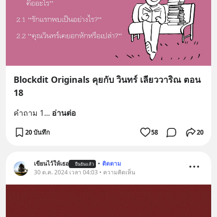
Blockdit Originals คุยกับ วินทร์ เลียววาริณ ตอน
18
คำถาม 1
... 
อ่านต่อ
20 บันทึก
58
20
เขียนไว้ให้เธอ
•
ติดตาม
ยืนยันแล้ว
30 ต.ค. 2024 เวลา 04:03 • ความคิดเห็น