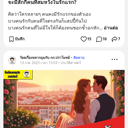
จะมีสักกี่คนที่สมหวังในรักแรก?
คิดว่าใครหลายๆ คนคงมีรักแรกของตัวเอง
บางคนรักกับคนที่ใจตรงกันก็แฮปปี้กันไป
บางคนรักคนที่ไม่มีใจให้ก็ต้องทนชอกช้ำอกหัก
... 
อ่านต่อ
บันทึก
15
10
7
ร้อยเรื่องหลากมุมกับ ภก.ปราโมทย์
•
ติดตาม
13 ก.พ. 2025 เวลา 15:53 • ประวัติศาสตร์