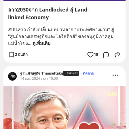
ลาว2030จาก Landlocked สู่ Land-
linked Economy
สปป.ลาว กำลังเปลี่ยนบทบาทจาก “ประเทศทางผ่าน” สู่ 
“ศูนย์กลางเศรษฐกิจและโลจิสติกส์” ของอนุภูมิภาคลุ่ม
แม่น้ำโขง
... 
ดูเพิ่มเติม
2 บันทึก
10
ฐานเศรษฐกิจ_Thansettakij
•
ติดตาม
ยืนยันแล้ว
14 ก.พ. 2024 เวลา 10:00