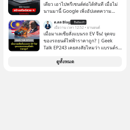
youtube ประกอบได้ที่ link :
เดียว เอาไปพรีเซนต์ต่อได้ทันที เมื่อไม่
https://youtube.com/shorts/-
นานมานี้ Google เพิ่งอัปเดตความ
xU9gYcfVJk?feature=share
สามารถใหม่ให้กับ Google Slides ให้
ด.ดล Blog
ยืนยันแล้ว
สามารถใช้ Gemini ช่วยสร้างสไลด์นำ
เมื่อวาน เวลา 12:52 • ยานยนต์
เสนอแบบสวย ๆ ได้ในคลิกเดียว ไม่ต้อง
เมื่อมาเลเซียสั่งแบนรถ EV จีน! จุดจบ
เสียเวลาทำเองอีกต่อไป
ของรถยนต์ไฟฟ้าราคาถูก? | Geek
Talk EP243 เคยสงสัยไหมว่า แบรนด์รถ
EV จากจีนที่กำลังบุกตีตลาดทั่วโลกจน
ราบคาบ จะถูกสกัดดาวรุ่งจนต้องเบรก
ดูทั้งหมด
หัวทิ่มได้อย่างไร? นี่คือเรื่องจริงที่เพิ่ง
เกิดขึ้นในมาเลเซีย เมื่อรัฐบาลประกาศ
งัด “กฎเหล็ก” สั่งบล็อกการนำเข้ารถ EV
ราคาถูกจากจีนแบบสายฟ้าแลบ ตั้ง
กำแพงราคานำเข้าขั้นต่ำสูงถึง 1.7 ล้าน
บาท! งานนี้ทำเอาค่ายยักษ์ใหญ่อย่าง
BYD ที่เคยกวาดเรียบยอดขายถึงกับ
สะดุดไปไม่เป็น แต่เบื้องหลังมาตรการ
สุดโต่งนี้ ไม่ใช่แค่การกีดกันทางการค้า