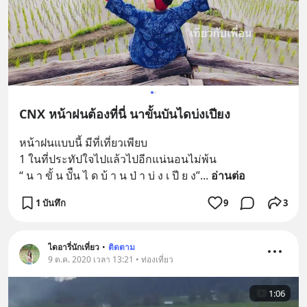
CNX หน้าฝนต้องที่นี่ นาขั้นบันไดบ่งเปียง
หน้าฝนแบบนี้ มีที่เที่ยวเพียบ
1 ในที่ประทัปใจไปแล้วไปอีกแน่นอนไม่พ้น
“ น า ขั้ น บัืน ไ ด บ้ า น ป่ า บ่ ง เ ปี ย ง”
... 
อ่านต่อ
1 บันทึก
9
3
ไดอารี่นักเที่ยว
•
ติดตาม
9 ต.ค. 2020 เวลา 13:21 • ท่องเที่ยว
1:06