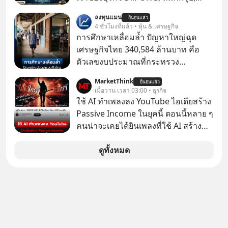
ปลุกปั้นและตั้งชื่อตามลูกสาวของตัวเอง
Srichand, Jones’ Salad, LA GLACE,
ลงทุนแมน
เมื่อรู้ว่าผลงานชิ้นเอกกำลังจะตกไปอยู่
ยืนยันแล้ว
Fastwork, MizuMi, KARMART, อิชิตัน
4 ชั่วโมงที่แล้ว • หุ้น & เศรษฐกิจ
ในมือของอาณาจักรที่จ้องจะทำลายมัน
มาแชร์ความรู้การสร้างธุรกิจ
การศึกษาเหลื่อมล้ำ ปัญหาใหญ่ฉุด
เขาถึงขั้นต้องเขียนจดหมายเปิดผนึก
เศรษฐกิจไทย 340,584 ล้านบาท คือ
ขอร้องคนทั้งอินเทอร์เน็ตให้ช่วยหยุดยั้ง
ตัวเลขงบประมาณที่กระทรวง
ดีลนี้! เกิดอะไรขึ้นหลังจากการควบรวม
ศึกษาธิการ ได้รับจัดสรรในงบประมาณ
กิจการครั้งประวัติศาสตร์? ยักษ์ใหญ่
MarketThink
ยืนยันแล้ว
รายจ่ายประจำปี 2568 ซึ่งมากที่สุดเป็น
เมื่อวาน เวลา 03:00 • ธุรกิจ
ตั้งใจซื้อไปพัฒนาต่อ หรือแค่ซื้อไป “ฆ่า”
อันดับ 2 รองจากกระทรวงการคลัง
ใช้ AI ทำเพลงลง YouTube ไอเดียสร้าง
ให้พ้นทางกันแน่? และทำไมจุดจบของ
Passive Income ในยุคนี้ ตอนนี้หลาย ๆ
เรื่องนี้ ถึงเป็นการฆาตกรรมแบบสโลว์
คนน่าจะเคยได้ยินเพลงที่ใช้ AI สร้าง
โมชันที่ไม่มีแม้แต่ศพให้เห็น? เลือกฟัง
ผ่านหูกันมาบ้าง เช่น เพลง “ไม่มีใคร
กันได้เลยนะครับ อย่าลืมกด Follow
รู้ตัวเรา” จากช่องชื่อว่า UNHEARD
ดูทั้งหมด
ติดตาม PodCast ช่อง Geek Forever’s
MUSIC ที่ตอนนี้มียอดรับชมกว่า 26
Podcast ของผมกันด้วยนะครับ 🎧 ฟัง
ล้านครั้งแล้ว
ผ่าน Spotify : https://bit.ly/4g4SW17
🎧 ฟังผ่าน Apple Podcast :
https://bit.ly/4cw7rdh 🎧 ฟังผ่าน
Podbean : https://bit.ly/4hVgqrY 🎧
ฟังผ่าน Youtube :