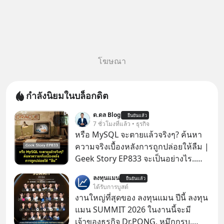
โฆษณา
กำลังนิยมในบล็อกดิต
ด.ดล Blog
ยืนยันแล้ว
7 ชั่วโมงที่แล้ว • ธุรกิจ
หรือ MySQL จะตายแล้วจริงๆ? ค้นหา
ความจริงเบื้องหลังการถูกปล่อยให้ลืม |
Geek Story EP833 จะเป็นอย่างไร..
เมื่อซอฟต์แวร์ฟรีที่หล่อเลี้ยงเว็บไซต์
ลงทุนแมน
ยืนยันแล้ว
กว่าครึ่งโลก ถูกมหาเศรษฐีคู่แข่งทุ่มเงิน
ได้รับการบูสต์
ซื้อกิจการไป? นี่คือเรื่องจริงของ
งานใหญ่ที่สุดของ ลงทุนแมน ปีนี้ ลงทุน
MySQL ฐานข้อมูลระดับตำนานที่
แมน SUMMIT 2026 ในงานนี้จะมี
โปรแกรมเมอร์คนหนึ่งใช้เวลา 27 ปี
เจ้าของธุรกิจ Dr.PONG, หมึกกรุบ,