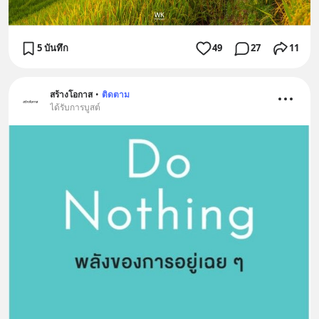
5 บันทึก
49
27
11
สร้างโอกาส
•
ติดตาม
ได้รับการบูสต์