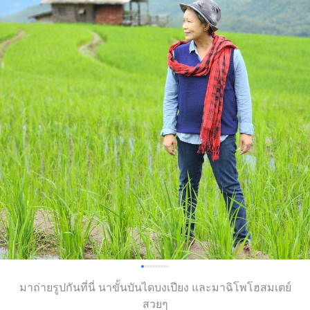
มาถ่ายรูปกันที่นี่ นาขั้นบันไดบงเปียง และมาฉิโพโฮสมเตย์
สวยๆ