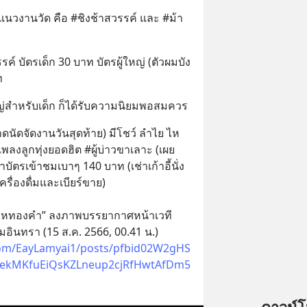
นวงานวัด คือ #ชิงช้าสวรรค์ และ #ม้า
ค์ บัตรเด็ก 30 บาท บัตรผู้ใหญ่ (ตัวผมบัง
ท
่สำหรับเด็ก ก็ได้รับความนิยมพอสมควร
ลาดนัดจัดงานวันสุดท้าย) มีโชว์ ลำไย ไห
ลงลูกทุ่งยอดฮิต #ผู้บ่าวขาเลาะ (เผย
าบัตรเข้าชมเบาๆ 140 บาท (เช่าเก้าอี้นั่ง
ครื่องดื่มและเบียร์ขาย)
ไหทองคำ” ลงภาพบรรยากาศหน้าเวที
อินทรา (15 ส.ค. 2566, 00.41 น.)
com/EayLamyai1/posts/pfbid02W2gHS
QekMKfuEiQsKZLneup2cjRfHwtAfDm5