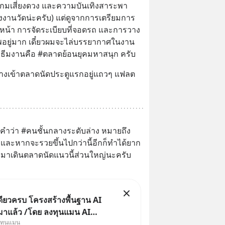
เกมเสี่ยงดวง และความบันเทิงสาระพา
านวัดน่ะครับ) แต่ดูจากการเตรียมการ
หน้า การจัดระเบียบที่จอดรถ และการวาง
ชีพอยู่มาก เดี๋ยวผมจะไล่บรรยากาศในงาน
...ธีมงานคือ #ตลาดย้อนยุคมหาสนุก ครับ
คำว่า #คนชั้นกลางระดับล่าง หมายถึง 
 และหากจะรวยขึ้นไปกว่านี้อีกก็ทำได้ยาก 
ี่มาเดินตลาดนัดแนวนี้ส่วนใหญ่นะครับ 
ดียวครบ โครงสร้างพื้นฐาน AI
 มาแล้ว /โดย ลงทุนแมน AI
งทุนแมน
cle คือช่วงเวลาที่เทคโนโลยี