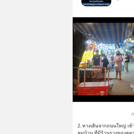
ปัญญาประ
หลัก ขอ
ชีวิตของ
ภ
2.	ทางเดินจากถนนใหญ่ เข้าไปในบริเวณสนามหญ้าและลานกีฬาของ
หมู่บ้าน ที่มีร้านรวงของตล