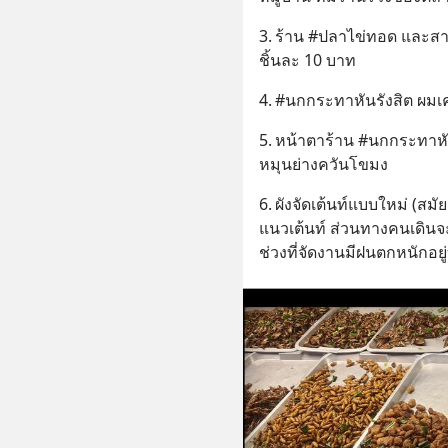
3.	ร้าน #ปลาไข่ทอด และสารพัดของชุบแป้งทอดคลุกเกล็ดขนมปัง 
ชิ้นละ 10 บาท
4.	#นกกระทาหันรังสิต ผมเ
5.	หน้าตาร้าน #นกกระทาหันรังสิต นกกระทาหันเสียบท่อเหล็กยาว
หมุนย่างควันโขมง
6.	ผังจัดเต้นท์แบบใหม่ (สมัยก่อนไม่เป็นแบบนี้) ร้านค้าจะอยู่ 2 ฝั่งของ
แนวเต้นท์ ส่วนทางคนเดินจะ
ช่วงที่จัดงานมีฝนตกหนักอยู่