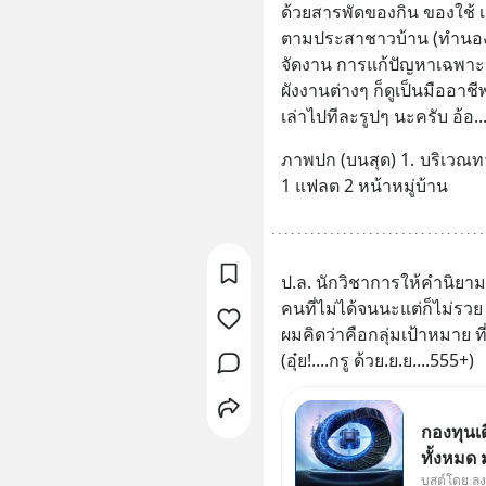
ด้วยสารพัดของกิน ของใช้ 
ตามประสาชาวบ้าน (ทำนองง
จัดงาน การแก้ปัญหาเฉพาะ
ผังงานต่างๆ ก็ดูเป็นมืออา
เล่าไปทีละรูปๆ นะครับ อ้อ
ภาพปก (บนสุด) 1.	บริเวณทางเข้าตลาดนัดประตูแรกอยู่แถวๆ แฟลต 
1 แฟลต 2 หน้าหมู่บ้าน
ป.ล. นักวิชาการให้คำนิยาม
คนที่ไม่ได้จนนะแต่ก็ไม่รวย
ผมคิดว่าคือกลุ่มเป้าหมาย ท
(อุ๋ย!....กรู ด้วย.ย.ย....555+)
กองทุนเ
ทั้งหมด
บูสต์โดย ล
Supercy