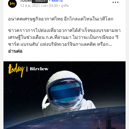
TODAY
•
ติดตาม
ยืนยันแล้ว
12 ส.ค. 2021 เวลา 03:30 • ธุรกิจ
อนาคตเศรษฐกิจอวกาศไทย อีกไกลแค่ไหนในเวทีโลก
ข่าวคราวการไปท่องเที่ยวอวกาศได้สำเร็จของบรรดามหา
เศรษฐีในช่วงเดือน ก.ค.ที่ผ่านมา ไม่ว่าจะเป็นกรณีของ ‘ริ
ชาร์ด แบรนสัน’ แห่งบริษัทเวอร์จินกาแลคติค หรือก
... 
อ่านต่อ