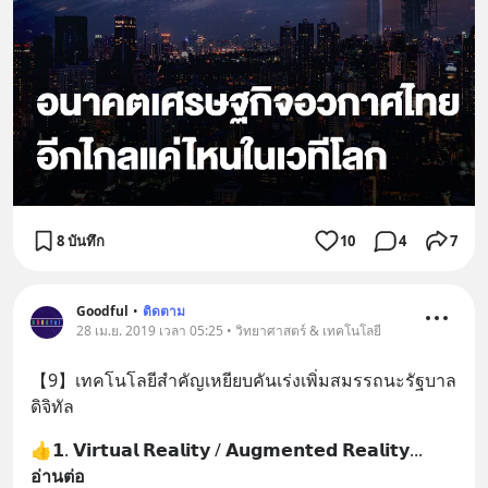
8 บันทึก
10
4
7
Goodful
•
ติดตาม
28 เม.ย. 2019 เวลา 05:25 • วิทยาศาสตร์ & เทคโนโลยี
【9】เทคโนโลยีสำคัญเหยียบคันเร่งเพิ่มสมรรถนะรัฐบาล
ดิจิทัล
👍𝟭. 𝗩𝗶𝗿𝘁𝘂𝗮𝗹 𝗥𝗲𝗮𝗹𝗶𝘁𝘆 / 𝗔𝘂𝗴𝗺𝗲𝗻𝘁𝗲𝗱 𝗥𝗲𝗮𝗹𝗶𝘁𝘆
... 
อ่านต่อ