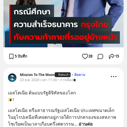
5 บันทึก
28
15
Mission To The Moon
•
ติดตาม
ยืนยันแล้ว
23 ธ.ค. 2020 เวลา 11:30 • การเมือง
เอสโตเนีย ต้นแบบรัฐดิจิทัลของโลก
1
เอสโตเนีย หรือสาธารณรัฐเอสโตเนีย ประเทศขนาดเล็ก
ในยุโรปเหนือที่เคยตกอยู่ภายใต้การปกครองของสหภาพ
โซเวียตเป็นเวลาเกือบครึ่งศตวรรษ
... 
อ่านต่อ