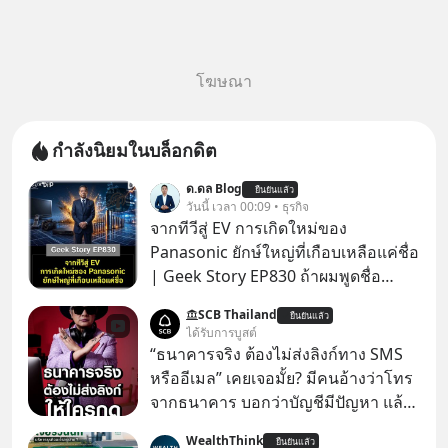
โฆษณา
กำลังนิยมในบล็อกดิต
ด.ดล Blog
ยืนยันแล้ว
วันนี้ เวลา 00:09 • ธุรกิจ
จากทีวีสู่ EV การเกิดใหม่ของ
Panasonic ยักษ์ใหญ่ที่เกือบเหลือแค่ชื่อ
| Geek Story EP830 ถ้าผมพูดชื่อ
Panasoni คุณนึกถึงอะไร? ทีวี, ตู้เย็น,
SCB Thailand
ยืนยันแล้ว
ถ่านไฟฉาย? ถ้าคุณยังคิดแบบนั้น แสดง
ได้รับการบูสต์
ว่าคุณกำลังพลาดเรื่องราวการ
“ธนาคารจริง ต้องไม่ส่งลิงก์ทาง SMS
‘Rebranding’ ที่ดุเดือดที่สุดใน
หรืออีเมล” เคยเจอมั้ย? มีคนอ้างว่าโทร
ประวัติศาสตร์ญี่ปุ่น! รู้หรือไม่ว่า ในวันที่
จากธนาคาร บอกว่าบัญชีมีปัญหา แล้ว
พวกเขาขาดทุนย่อยยับเกือบ 3 แสนล้าน
ให้กดลิงก์โน่นนี่ หรือสแกนคิวอาร์โค้ด
WealthThink
บาท Panasonic ตัดสินใจหักดิบ ทิ้ง
ยืนยันแล้ว