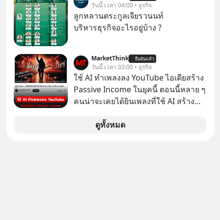
ทันที มาฟัง “ป้าเก๋าเล่ากลโกง” เพื่อรู้ทัน
วันนี้ เวลา 04:00 • ธุรกิจ
ตลาดเครื่องใช้ไฟฟ้าที่สู้ B2C ไม่ไหว
มุกหลอกลวงในคราบความน่าเชื่อถือ
ลูกหลานตระกูลเจียรวนนท์
แล้วหันไปเดิมพันครั้งใหญ่กับ Tesla
กันค่ะ #แก้เกมกลโกง #ป้าเก๋าเล่ากล
บริหารธุรกิจอะไรอยู่บ้าง ?
และ Software Solutions จนวันนี้พวก
โกง #LivesSustainably #อยู่อย่าง
เขากลายเป็นกระดูกสันหลังของ
ยั่งยืน #CyberSecurity #ป้าเก๋า
อุตสาหกรรม EV โลกไปแล้ว… พวกเขา
MarketThink
#FraudEducation #FinancialLiteracy
ยืนยันแล้ว
วันนี้ เวลา 03:00 • ธุรกิจ
ทำได้อย่างไร เลือกฟังกันได้เลยนะครับ
#DigitalBankWithHumanTouch
ใช้ AI ทำเพลงลง YouTube ไอเดียสร้าง
อย่าลืมกด Follow ติดตาม PodCast
Passive Income ในยุคนี้ ตอนนี้หลาย ๆ
ช่อง Geek Forever’s Podcast ของผม
คนน่าจะเคยได้ยินเพลงที่ใช้ AI สร้าง
กันด้วยนะครับ 🎧 ฟังผ่าน Spotify :
ผ่านหูกันมาบ้าง เช่น เพลง “ไม่มีใคร
https://tinyurl.com/mr39sd7c 🎧 ฟัง
รู้ตัวเรา” จากช่องชื่อว่า UNHEARD
ดูทั้งหมด
ผ่าน Apple Podcast :
MUSIC ที่ตอนนี้มียอดรับชมกว่า 26
https://tinyurl.com/rnca48jp 🎧 ฟัง
ล้านครั้งแล้ว
ผ่าน Podbean :
https://tinyurl.com/mryu7dv7 🎧
ฟังผ่าน Youtube :
https://youtu.be/IF27yAxJVDE The
original article appeared here
https://www.tharadhol.com/geek-