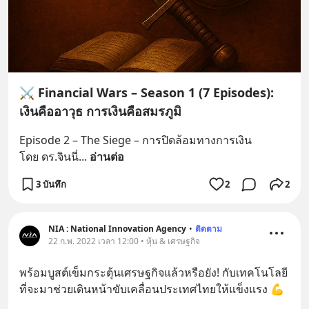
⚔️ Financial Wars – Season 1 (7 Episodes):
เงินคืออาวุธ การเงินคือสมรภูมิ
Episode 2 – The Siege – การปิดล้อมทางการเงิน
โดย ดร.จินนี่
... 
อ่านต่อ
3 บันทึก
2
2
NIA : National Innovation Agency
•
ติดตาม
22 ก.พ. 2022 เวลา 12:00 • หุ้น & เศรษฐกิจ
พร้อมบูสต์เข็มกระตุ้นเศรษฐกิจแล้วหรือยัง! กับเทคโนโลยี
ที่จะมาช่วยเดินหน้าขับเคลื่อนประเทศไทยให้แข็งแรง 💪