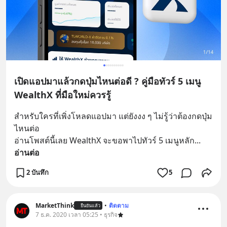
เปิดแอปมาแล้วกดปุ่มไหนต่อดี ? คู่มือทัวร์ 5 เมนู
WealthX ที่มือใหม่ควรรู้
สำหรับใครที่เพิ่งโหลดแอปมา แต่ยังงง ๆ ไม่รู้ว่าต้องกดปุ่ม
ไหนต่อ
อ่านโพสต์นี้เลย WealthX จะขอพาไปทัวร์ 5 เมนูหลัก
... 
อ่านต่อ
2 บันทึก
5
MarketThink
•
ติดตาม
ยืนยันแล้ว
7 ธ.ค. 2020 เวลา 05:25 • ธุรกิจ