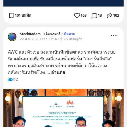
101 บันทึก
163
13
102
StockRadars - สต็อกเรดาร์
•
ติดตาม
22 พ.ย. 2020 เวลา 13:16 • หุ้น & เศรษฐกิจ
AWC และหัวเว่ย ลงนามบันทึกข้อตกลง ร่วมพัฒนาระบบ
นิเวศต้นแบบเพื่อขับเคลื่อนแพล็ตฟอร์ม “สมาร์ทลีฟวิ่ง” 
ครบวงจร มุ่งมั่นสร้างสรรค์อนาคตที่ดีกว่าให้แวดวง
อสังหาริมทรัพย์ไทย
... 
อ่านต่อ
2