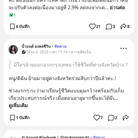
ค่ะ ตอนนี้นักวิเคราะห์คาดการณ์ว่าเงินเฟ้อเดือนมกราคม
จะปรับตัวลงต่อเนื่องมาอยู่ที่ 2.9% ลดลงจากเด
... 
อ่านต่อ
1
6 บันทึก
21
3
8
น้ำมนต์ มงคลชีวิน
•
ติดตาม
14 เม.ย. 2023 เวลา 11:14 • ความคิดเห็น
มีใครย้ายออกจากกรุงเทพมาใช้ชีวิตที่ต่างจังหวัดบ้าง ?
หนู/ดิฉัน ย้ายมาอยู่ต่างจังหวัดร่วมสิบกว่าปีแล้วค่ะ.!
ช่วงแรกๆ กะว่ามาเรียนรู้ชีวิตแบบมุมกว้างพร้อมกับเก็บ
เกี่ยวประสบการณ์จริง เมื่อตอนอายุมากขึ้นจะได้มีเ
... 
ดูเพิ่มเติม
1 บันทึก
7
2
Ai Export Playbook | นักรบส่งออกยุค AI
•
ติดตาม