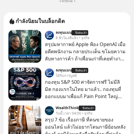
โฆษณา
กำลังนิยมในบล็อกดิต
ลงทุนแมน
ยืนยันแล้ว
8 ชั่วโมงที่แล้ว • ธุรกิจ
สรุปมหากาพย์ Apple ฟ้อง OpenAI เมื่อ
อดีตพนักงาน กลายประเด็น ขโมยความ
ลับทางการค้า ถ้าเพื่อนเก่าที่เคยทำงาน
ด้วยกัน ทักมาขอให้เราช่วยหาไฟล์งาน
ลงทุนแมน
ยืนยันแล้ว
เก่าที่เขาเคยทำไว้ ตอนยังอยู่บริษัท
ได้รับการบูสต์
เดียวกัน
กองทุน S&P 500 ค่าจัดการฟรี ไม่มีลิ
มิต กองแรกในไทย มาแล้ว.. กองทุนที่
ออกแบบมาเพื่อแก้ Pain Point ใหญ่
ของนักลงทุนไทยพร้อมกัน 3 เรื่อง
WealthThink
ยืนยันแล้ว
วันนี้ เวลา 04:00 • ธุรกิจ
สรุป 7 ข้อ เรื่องภาษี ที่คนขายของ
ออนไลน์ แล้วไม่อยากโดนภาษีย้อนหลัง