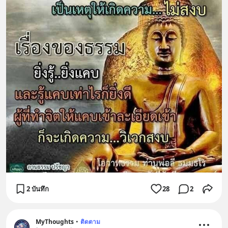
2 บันทึก
28
2
MyThoughts
•
ติดตาม