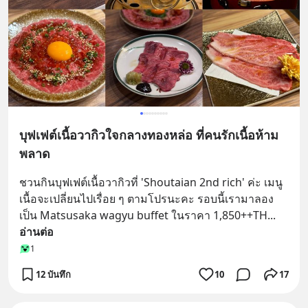
บุฟเฟต์เนื้อวากิวใจกลางทองหล่อ ที่คนรักเนื้อห้าม
พลาด
ชวนกินบุฟเฟต์เนื้อวากิวที่ 'Shoutaian 2nd rich' ค่ะ เมนู
เนื้อจะเปลี่ยนไปเรื่อย ๆ ตามโปรนะคะ รอบนี้เรามาลอง
เป็น Matsusaka wagyu buffet ในราคา 1,850++TH
... 
อ่านต่อ
1
12 บันทึก
10
17