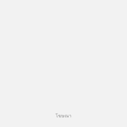
โฆษณา