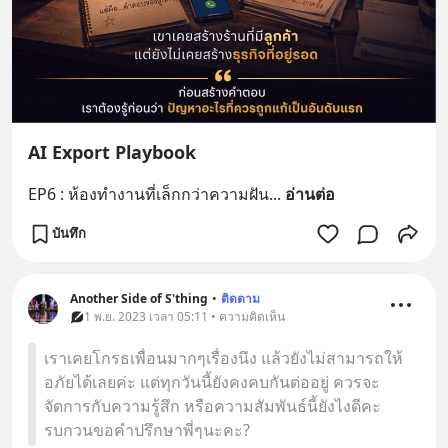
AI Export Playbook
EP6 : ห้องทำงานที่เล็กกว่าความฝัน
... 
อ่านต่อ
บันทึก
Another Side of S'thing
•
ติดตาม
1 พ.ย. 2023 เวลา 05:11 • ความคิดเห็น
เราเคยโกรธเพื่อนมากๆเรื่องนึง แล้วยังไม่สามารถให้
อภัยได้เลยค่ะ แต่ทุกวันนี้ยังคงคบกันต่ออยู่ ควรจะ
จัดการกับความรู้สึก หรือความสัมพันธ์นี้ยังไงดีคะ
รบกวนขอคำปรึกษาพี่ๆนะคะ?