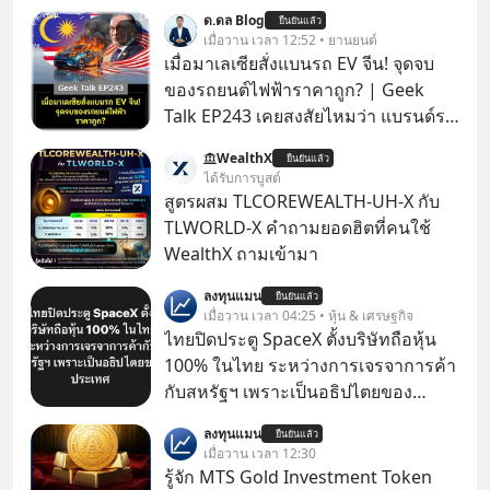
ด.ดล Blog
ยืนยันแล้ว
เมื่อวาน เวลา 12:52 • ยานยนต์
เมื่อมาเลเซียสั่งแบนรถ EV จีน! จุดจบ
ของรถยนต์ไฟฟ้าราคาถูก? | Geek
Talk EP243 เคยสงสัยไหมว่า แบรนด์รถ
EV จากจีนที่กำลังบุกตีตลาดทั่วโลกจน
WealthX
ยืนยันแล้ว
ราบคาบ จะถูกสกัดดาวรุ่งจนต้องเบรก
ได้รับการบูสต์
หัวทิ่มได้อย่างไร? นี่คือเรื่องจริงที่เพิ่ง
สูตรผสม TLCOREWEALTH-UH-X กับ
เกิดขึ้นในมาเลเซีย เมื่อรัฐบาลประกาศ
TLWORLD-X คำถามยอดฮิตที่คนใช้
งัด “กฎเหล็ก” สั่งบล็อกการนำเข้ารถ EV
WealthX ถามเข้ามา
ราคาถูกจากจีนแบบสายฟ้าแลบ ตั้ง
ลงทุนแมน
กำแพงราคานำเข้าขั้นต่ำสูงถึง 1.7 ล้าน
ยืนยันแล้ว
เมื่อวาน เวลา 04:25 • หุ้น & เศรษฐกิจ
บาท! งานนี้ทำเอาค่ายยักษ์ใหญ่อย่าง
ไทยปิดประตู SpaceX ตั้งบริษัทถือหุ้น
BYD ที่เคยกวาดเรียบยอดขายถึงกับ
100% ในไทย ระหว่างการเจรจาการค้า
สะดุดไปไม่เป็น แต่เบื้องหลังมาตรการ
กับสหรัฐฯ เพราะเป็นอธิปไตยของ
สุดโต่งนี้ ไม่ใช่แค่การกีดกันทางการค้า
ประเทศ Bloomberg รายงาน ไทย
ธรรมดา แต่มันคือแผนอุ้มชูแบรนด์แห่ง
ลงทุนแมน
ยืนยันแล้ว
ประกาศจุดยืนชัดเจนว่า จะไม่อนุญาต
เมื่อวาน เวลา 12:30
ชาติอย่าง Proton เพื่อรักษาตำแหน่ง
ให้บริษัทสหรัฐฯ ตั้งบริษัทโทรคมนาคม
รู้จัก MTS Gold Investment Token
งานนับแสนชีวิตในประเทศ ค่ายรถจีน