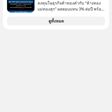
ดาวเทียมที่ถือหุ้น 100% โดยชาวต่าง
ลงทุนในธุรกิจค้าทองคำกับ “ห้างทอง
จะแก้เกมหมากกระดานนี้อย่างไร? และ
ชาติ ในระหว่างการเจรจาการค้ากับ
แม่ทองสุก” ผลตอบแทน 3% ต่อปี พร้อม
ทำไมเรื่องนี้ถึงสั่นสะเทือนวงการยาน
รัฐบาลสหรัฐ โดยให้เหตุผลว่าเป็น
โอกาสรับโบนัสกำไรส่วนต่างถ้าราคา
ยนต์ทั้งภูมิภาค? เราจะพาไปเจาะลึก
ประเด็นด้านอธิปไตยของประเทศ
ทองขึ้น / ลงทุนแมนจะเล่าให้ฟัง x MTS
ดูทั้งหมด
เบื้องหลังสงคราม EV สุดเดือดนี้กัน
Gold Group กลุ่ม MTS Gold หรือห้าง
เลือกฟังกันได้เลยนะครับ อย่าลืมกด
ทองแม่ทองสุก อยู่ในธุรกิจทองคำมา
Follow ติดตาม PodCast ช่อง Geek
นานกว่า 74 ปี ปัจจุบันนับเป็นกลุ่มธุรกิจ
Forever’s Podcast ของผมกันด้วยนะ
ทองคำที่ใหญ่เป็นอันดับ 2 ของไทย ที่มี
ครับ 🎧 ฟังผ่าน Spotify :
รายได้รวม 3.5 ล้านล้านบาทในปี 2568
https://tinyurl.com/mwh8t5ev 🎧
ฟังผ่าน Apple Podcast :
https://apple.co/2lEqPPg 🎧 ฟังผ่าน
Podbean :
https://tinyurl.com/8zszdwvp 🎧 ฟัง
ผ่าน Youtube :
https://youtu.be/eFpt6XJzLu0 The
original article appeared here
https://www.tharadhol.com/geek-
talk-ep243-when-malaysia-banned-