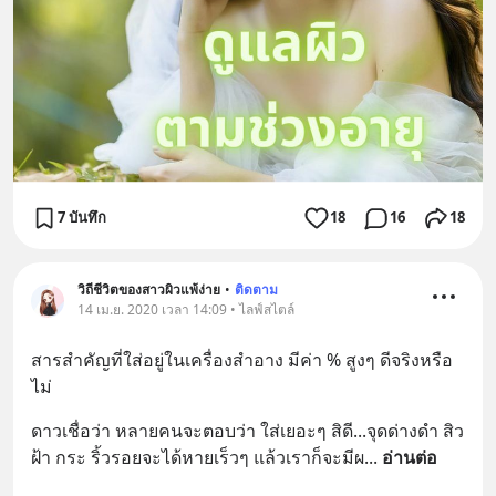
7 บันทึก
18
16
18
วิถีชีวิตของสาวผิวแพ้ง่าย
•
ติดตาม
14 เม.ย. 2020 เวลา 14:09 • ไลฟ์สไตล์
สารสำคัญที่ใส่อยู่ในเครื่องสำอาง มีค่า % สูงๆ ดีจริงหรือ
ไม่
ดาวเชื่อว่า หลายคนจะตอบว่า ใส่เยอะๆ สิดี...จุดด่างดำ สิว 
ฝ้า กระ ริ้วรอยจะได้หายเร็วๆ แล้วเราก็จะมีผ
... 
อ่านต่อ