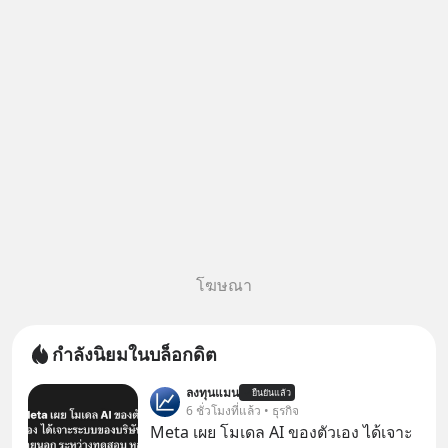
โฆษณา
กำลังนิยมในบล็อกดิต
ลงทุนแมน
ยืนยันแล้ว
6 ชั่วโมงที่แล้ว • ธุรกิจ
Meta เผย โมเดล AI ของตัวเอง ได้เจาะ