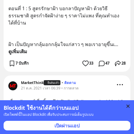
ตอนที่ 1 : 5 สูตรรักษาฝ้า บอกลาปัญหาฝ้า ด้วยวิธี
ธรรมชาติ สูตรกำจัดฝ้าง่าย ๆ ราคาไม่แพง ที่คุณทำเอง
ได้ที่บ้าน
ฝ้า เป็นปัญหากลุ้มอกกลุ้มใจแก่สาว ๆ พอเราอายุขึ้นเ
... 
ดูเพิ่มเติม
7 บันทึก
33
47
28
MarketThink
•
ติดตาม
ยืนยันแล้ว
21 ต.ค. 2021 เวลา 06:39 • การตลาด
เซ็นทรัล มาร์เก็ตติ้ง กรุ๊ป เปิดตัว “Cellreturn Led Mask” 
Blockdit ใช้งานได้ดีกว่าบนแอป
มาส์กยอดนิยม จากประเทศเกาหลีใต้
เปิดโพสต์นี้ในแอป Blockdit เพื่อรับประสบการณ์เต็มรูปแบบ
ปวิยดา รัตนสุดใจ ผู้บริหารสายงานกลุ่มสินค้าเทคโนโลยี 
เปิดผ่านแอป
บริษัท เซ็นทรัล มาร์เก็ตติ้ง กรุ๊ป ในเครือเซ็นท
... 
ดูเพิ่มเติม