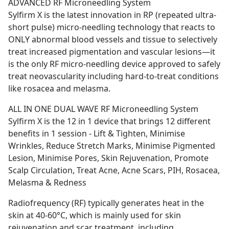
ADVANCED RF Microneedling System
Sylfirm X is the latest innovation in RP (repeated ultra-
short pulse) micro-needling technology that reacts to 
ONLY abnormal blood vessels and tissue to selectively 
treat increased pigmentation and vascular lesions—it 
is the only RF micro-needling device approved to safely 
treat neovascularity including hard-to-treat conditions 
like rosacea and melasma.
ALL IN ONE DUAL WAVE RF Microneedling System
Sylfirm X is the 12 in 1 device that brings 12 different 
benefits in 1 session - Lift & Tighten, Minimise 
Wrinkles, Reduce Stretch Marks, Minimise Pigmented 
Lesion, Minimise Pores, Skin Rejuvenation, Promote 
Scalp Circulation, Treat Acne, Acne Scars, PIH, Rosacea, 
Melasma & Redness
Radiofrequency (RF) typically generates heat in the 
skin at 40-60°C, which is mainly used for skin 
rejuvenation and scar treatment, including 