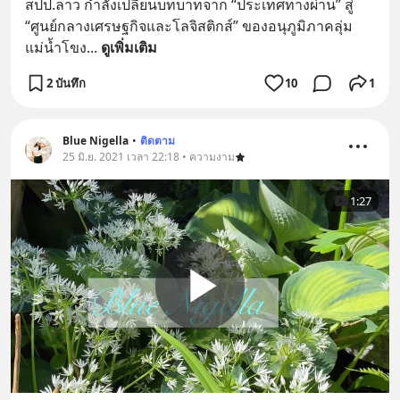
สปป.ลาว กำลังเปลี่ยนบทบาทจาก “ประเทศทางผ่าน” สู่ 
“ศูนย์กลางเศรษฐกิจและโลจิสติกส์” ของอนุภูมิภาคลุ่ม
แม่น้ำโขง
... 
ดูเพิ่มเติม
2 บันทึก
10
1
Blue Nigella
•
ติดตาม
25 มิ.ย. 2021 เวลา 22:18 • ความงาม
1:27