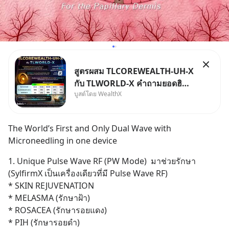
สูตรผสม TLCOREWEALTH-UH-X
กับ TLWORLD-X คำถามยอดฮิตที่
บูสต์โดย WealthX
คนใช้ WealthX ถามเข้ามา
The World’s First and Only Dual Wave with 
Microneedling in one device
1. Unique Pulse Wave RF (PW Mode)  มาช่วยรักษา 
(SylfirmX เป็นเครื่องเดียวที่มี Pulse Wave RF)
* SKIN REJUVENATION
* MELASMA (รักษาฝ้า)
* ROSACEA (รักษารอยแดง)
* PIH (รักษารอยดำ)