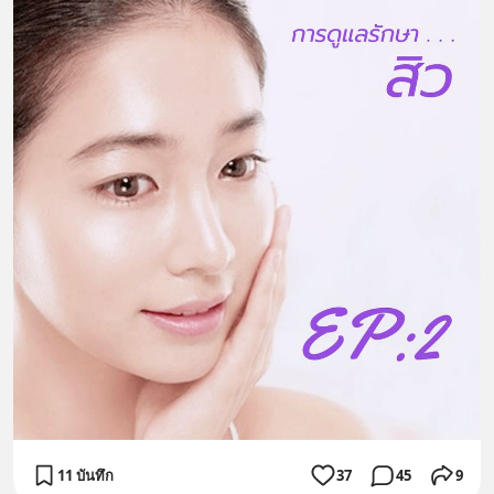
11 บันทึก
37
45
9