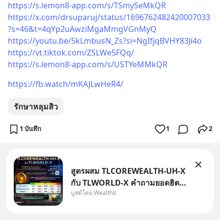
#EICAround #SCBThailand
https://s.lemon8-app.com/s/TSmySeMkQR
สามารถดูคลิปท
https://x.com/drsuparuj/status/1696762482420007033
?s=46&t=4qYp2uAwziMgaMmgVGnMyQ
https://youtu.be/5kLmbusN_Zs?si=NgIfjqBVHY83Ji4o
https://vt.tiktok.com/ZSLWe5FQq/
https://s.lemon8-app.com/s/USTYeMMkQR
https://fb.watch/mKAJLwHeR4/
รักษาหลุมสิว
1 บันทึก
1
2
สูตรผสม TLCOREWEALTH-UH-X
กับ TLWORLD-X คำถามยอดฮิตที่
บูสต์โดย WealthX
คนใช้ WealthX ถามเข้ามา