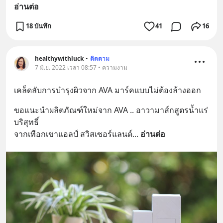
อ่านต่อ
18 บันทึก
41
16
healthywithluck
•
ติดตาม
7 มิ.ย. 2022 เวลา 08:57 • ความงาม
เคล็ดลับการบำรุงผิวจาก AVA มาร์คแบบไม่ต้องล้างออก
ขอแนะนำผลิตภัณฑ์ใหม่จาก AVA .. อาวามาส์กสูตรน้ำแร่
บริสุทธิ์ 
จากเทือกเขาแอลป์ สวิสเซอร์แลนด์
... 
อ่านต่อ