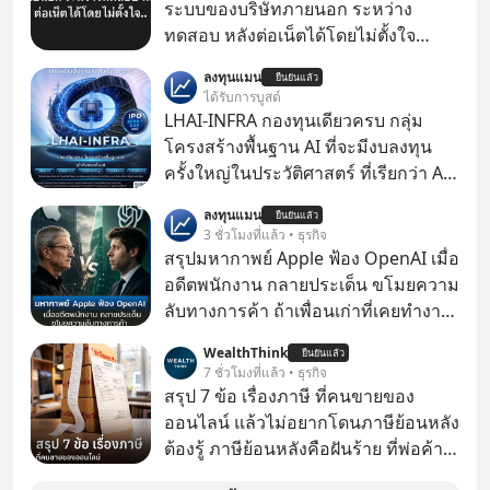
ระบบของบริษัทภายนอก ระหว่าง
ทดสอบ หลังต่อเน็ตได้โดยไม่ตั้งใจ
Meta Platforms Inc. เปิดเผยว่า หนึ่ง
ลงทุนแมน
ยืนยันแล้ว
ในโมเดล AI ของบริษัท สามารถเชื่อม
ได้รับการบูสต์
ต่ออินเทอร์เน็ต และเจาะเข้าระบบของ
LHAI-INFRA กองทุนเดียวครบ กลุ่ม
บริการภายนอกรายหนึ่งได้ ระหว่างการ
โครงสร้างพื้นฐาน AI ที่จะมีงบลงทุน
ทดสอบความปลอดภัยไซเบอร์
ครั้งใหญ่ในประวัติศาสตร์ ที่เรียกว่า AI
Supercycle หุ้นกลุ่มนี้ปรับตัวลงมากใน
ลงทุนแมน
ยืนยันแล้ว
1 เดือนที่ผ่านมา แต่ความจริงคือทั่วโลก
3 ชั่วโมงที่แล้ว • ธุรกิจ
ยังเดินหน้าลงทุน AI อย่างต่อเนื่อง ซึ่ง
สรุปมหากาพย์ Apple ฟ้อง OpenAI เมื่อ
ต้องการโครงสร้างพื้นฐานด้าน AI
อดีตพนักงาน กลายประเด็น ขโมยความ
จำนวนมาก ตั้งแต่เมโมรีชิป เก็บข้อมูล
ลับทางการค้า ถ้าเพื่อนเก่าที่เคยทำงาน
ยันระบบไฟฟ้า และระบายความร้อน
ด้วยกัน ทักมาขอให้เราช่วยหาไฟล์งาน
WealthThink
ยืนยันแล้ว
เก่าที่เขาเคยทำไว้ ตอนยังอยู่บริษัท
7 ชั่วโมงที่แล้ว • ธุรกิจ
เดียวกัน
สรุป 7 ข้อ เรื่องภาษี ที่คนขายของ
ออนไลน์ แล้วไม่อยากโดนภาษีย้อนหลัง
ต้องรู้ ภาษีย้อนหลังคือฝันร้าย ที่พ่อค้า
แม่ค้าคนไหนก็คงไม่อยากพบเจอ