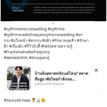
#sylfirmxmicroneedling #sylfirmx
#sylfirmxradiofrequencymicroneedling #ยก
กระชับใบหน้า #ยกกระชับผิว #รักษาหลุมสิว #รักษา
ฝ้า #เรื่องผิว #รีวิวบิวตี้ #tiktokสายความรู้ 
#Fractionalradiofrequncy 
#demedclinic #drsuparuj
บ้านล้นตลาดหนักแค่ไหน? ตลาด
ที่อยู่อาศัยไทยกำลังเจอ
บูสต์โดย SCB Thailand
Oversupply หนักกว่าที่คิด และ
ปัญหานี้อาจไม่ได้จบแค่เรื่อง
เศรษฐกิจ #SCBEIC #อสังหา
#หมอรุจชวนคุย 👨‍⚕️🔬😉
#บ้านล้นตลาด #เศรษฐกิจไทย