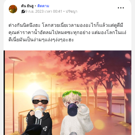
ตัน ยันฮู
•
ติดตาม
9 ก.ย. 2023 เวลา 00:41 • ปรัชญา
ต่างกันนิดนึงฮะ โลกสวยเนี่ยเวลามองอะไรก็แล้วแต่ดูดีมี
คุณค่าราคาน้ำอัดลมไปหมดซะทุกอย่าง แต่มองโลกในแง่
ดีเนี่ยมันเป็นง่ามๆแง่งๆง่งๆอะฮะ