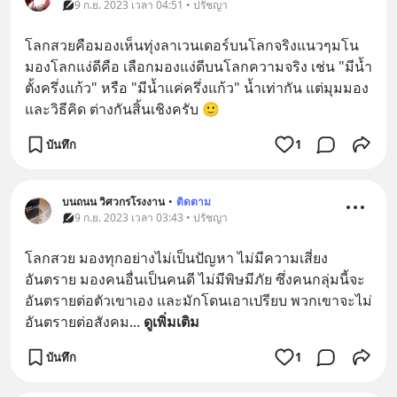
9 ก.ย. 2023 เวลา 04:51 • ปรัชญา
โลกสวยคือมองเห็นทุ่งลาเวนเดอร์บนโลกจริงแนวๆมโน
มองโลกแง่ดีคือ เลือกมองแง่ดีบนโลกความจริง เช่น "มีน้ำ
ตั้งครึ่งแก้ว" หรือ "มีน้ำแค่ครึ่งแก้ว" น้ำเท่ากัน แต่มุมมอง
และวิธีคิด ต่างกันสิ้นเชิงครับ 🙂
บันทึก
1
บนถนน วิศวกรโรงงาน
•
ติดตาม
9 ก.ย. 2023 เวลา 03:43 • ปรัชญา
โลกสวย มองทุกอย่างไม่เป็นปัญหา ไม่มีความเสี่ยง
อันตราย มองคนอื่นเป็นคนดี ไม่มีพิษมีภัย ซึ่งคนกลุ่มนี้จะ
อันตรายต่อตัวเขาเอง และมักโดนเอาเปรียบ พวกเขาจะไม่
อันตรายต่อสังคม
... 
ดูเพิ่มเติม
บันทึก
1