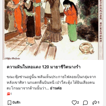
ความฝันในหอแดง 120 มายาชีวิตนางรำ
ขณะฟุ้งซ่านอยู่นั้น พลันเห็นประกายไฟลอยเป็นกลุ่มจาก
หลังเขาศิลา นกแตกตื่นบินหนี เป่าวี่สะดุ้ง ได้ยินเสียงคน
ตะโกนมาจากด้านนั้นว่า
... 
อ่านต่อ
1
บันทึก
2
1