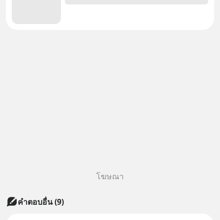
โฆษณา
คำตอบอื่น
(
9
)