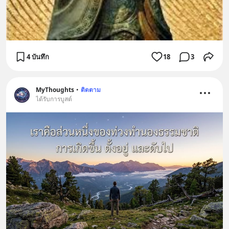
4 บันทึก
18
3
MyThoughts
•
ติดตาม
ได้รับการบูสต์