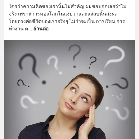
ใครว่าความคิดของเรานั้นไม่สำคัญ ผมขอบอกเลยว่าไม่
จริง เพราะการมองโลกในแง่บวกและแง่ลบนั้นส่งผล
โดยตรงต่อชีวิตของเราจริงๆ ไม่ว่าจะเป็น การเรียน การ
ทำงาน ค
... 
อ่านต่อ