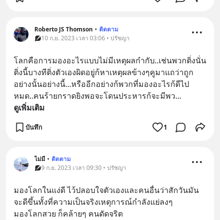
Roberto JS Thomson
•
ติดตาม
10 ก.ย. 2023 เวลา 03:06 • ปรัชญา
โลกคือการมองอะไรแบบไม่มีเหตุผลกำกับ..เช่นพวกติ่งนั่น
ติ่งนี้บางทีติ่งตัวเองผิดอยู่ก้หาเหตุผลข้างๆคูมาแถว่าถูก
อย่างนั้นอย่างนี้...หรืออีกอย่างก้พวกที่มองอะไรก้ดีไป
หมด..คนร้ายกราดยิงพอจะโดนประหารก้จะมีพว
... 
ดูเพิ่มเติม
บันทึก
1
ไม่มี
•
ติดตาม
9 ก.ย. 2023 เวลา 09:30 • ปรัชญา
มองโลกในแง่ดี ไว้ปลอบใจตัวเองและคนอื่นว่าสักวันมัน
จะดีขึ้นทั้งที่ความเป็นจริงเหตุการณ์กำลังแย่ลงๆ  
มองโลกสวย ก็คล้ายๆ คนดัดจริต