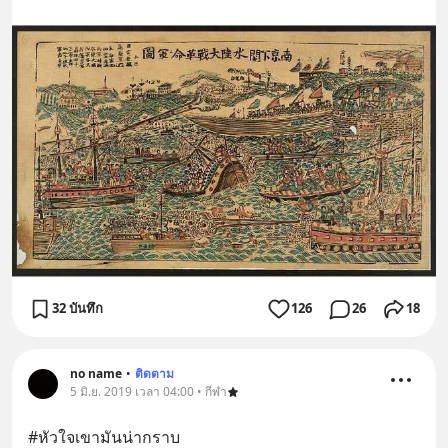
32 บันทึก
126
26
18
no name
•
ติดตาม
5 มิ.ย. 2019 เวลา 04:00 • กีฬา
#หัวใจเขามันน่ากราบ