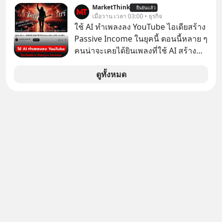
อาจต้องยอมจำนนและส่งมอบกุญแจ
MarketThink
ยืนยันแล้ว
เมื่อวาน เวลา 03:00 • ธุรกิจ
ควบคุมโลกฮาร์ดแวร์ให้คู่แข่งอย่าง
ใช้ AI ทำเพลงลง YouTube ไอเดียสร้าง
ถาวร สงครามที่โลกมองข้ามนี้ดุเดือด
Passive Income ในยุคนี้ ตอนนี้หลาย ๆ
แค่ไหน? เลือกฟังกันได้เลยนะครับ อย่า
คนน่าจะเคยได้ยินเพลงที่ใช้ AI สร้าง
ลืมกด Follow ติดตาม PodCast ช่อง
ผ่านหูกันมาบ้าง เช่น เพลง “ไม่มีใคร
Geek Forever’s Podcast ของผมกัน
รู้ตัวเรา” จากช่องชื่อว่า UNHEARD
ดูทั้งหมด
ด้วยนะครับ 🎧 ฟังผ่าน Spotify :
MUSIC ที่ตอนนี้มียอดรับชมกว่า 26
https://tinyurl.com/mr39sd7c 🎧 ฟัง
ล้านครั้งแล้ว
ผ่าน Apple Podcast :
https://bit.ly/4g4xDwF 🎧 ฟังผ่าน
Podbean : https://bit.ly/4fTUURS 🎧
ฟังผ่าน Youtube :
https://youtu.be/EUAWRVSAiXA The
original article appeared here
https://www.tharadhol.com/geek-
story-ep832-or-will-china-win/
ติดตามสาระดี ๆ อัพเดททุกวันผ่าน Line
OA ด.ดล Blog คลิกเลย -->
https://lin.ee/aMEkyNA