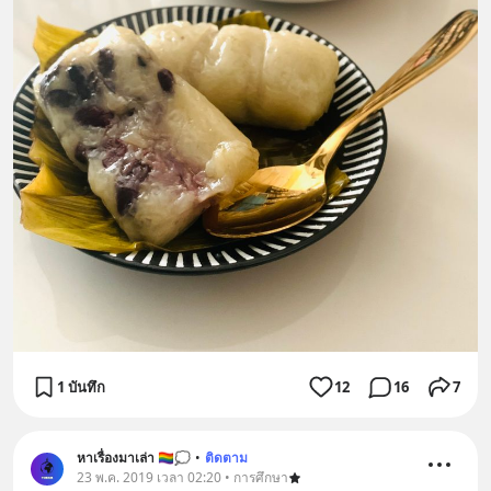
1 บันทึก
12
16
7
หาเรื่องมาเล่า 🏳️‍🌈💭
•
ติดตาม
23 พ.ค. 2019 เวลา 02:20 • การศึกษา