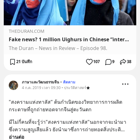
THEDURAN.COM
Fake news? 1 million Uighurs in Chinese “internment camps” (Video)
The Duran – News in Review – Episode 98.
21 บันทึก
107
9
38
ภาษาและวัฒนธรรมจีน
•
ติดตาม
4 ก.ค. 2019 เวลา 09:30 • ประวัติศาสตร์
"สงครามแห่งทาลัส" ต้นกำเนิดของวิทยาการการผลิต
กระดาษที่ถูกถ่ายทอดจากจีนสู่ตะวันตก
มีไม่กี่คนที่จะรู้ว่า"สงครามแห่งทาลัส"นอกจากจะนำมา
ซึ่งความสูญเสียแล้ว ยังนำมาซึ่งการถ่ายทอดสิ่งประดิ
... 
อ่านต่อ