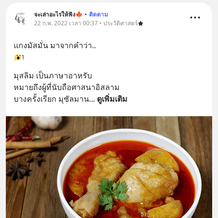
จะเล่าอะไรให้ฟัง🍁
•
ติดตาม
22 ก.พ. 2022 เวลา 00:37 • ประวัติศาสตร์
แกงมัสมั่น มาจากคำว่า..
1
มุสลิม เป็นภาษาอาหรับ 
หมายถึงผู้ที่นับถือศาสนาอิสลาม
บางครั้งเรียก มุซัลมาน
... 
ดูเพิ่มเติม