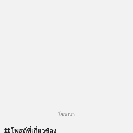
========================= 📣
สนับสนุนโดย 📣
=========================
เครียด หลับยาก ผมอยากแนะนำ
ผลิตภัณฑ์เสริมอาหาร Diip CBD ช่วย
บรรเทาความเครียด ลดความวิตกกังวล
เพิ่มการผ่อนคลาย ซึ่งช่วยให้การนอน
หลับมีประสิทธิภาพมากยิ่งขึ้น 📍 สนใจ
สั่งซื้อสินค้า Diip CBD 💬 LINE :
@diipgeek 🔗 หรือกดลิงก์
https://lin.ee/U91Fzyz
โฆษณา
โพสต์ที่เกี่ยวข้อง