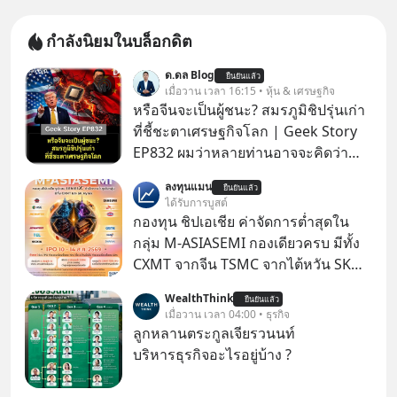
กำลังนิยมในบล็อกดิต
ด.ดล Blog
ยืนยันแล้ว
เมื่อวาน เวลา 16:15 • หุ้น & เศรษฐกิจ
หรือจีนจะเป็นผู้ชนะ? สมรภูมิชิปรุ่นเก่า
ที่ชี้ชะตาเศรษฐกิจโลก | Geek Story
EP832 ผมว่าหลายท่านอาจจะคิดว่า
สงครามชิปมีแค่เรื่อง AI ล้ำๆ ใช่ไหม?
ลงทุนแมน
ยืนยันแล้ว
คิดใหม่ได้เลยครับ! ในขณะที่โลกโฟกัส
ได้รับการบูสต์
ชิป 3 นาโนเมตร แต่จีนกำลังเดินเกมที่
กองทุน ชิปเอเชีย ค่าจัดการต่ำสุดใน
น่ากลัวกว่า โดยการเข้ายึดครองตลาด
กลุ่ม M-ASIASEMI กองเดียวครบ มีทั้ง
‘Legacy Chips’ หรือชิปรุ่นเก่า ฟังดูไร้
CXMT จากจีน TSMC จากไต้หวัน SK
ค่า แต่มันคือหัวใจที่ซ่อนอยู่ในรถยนต์
Hynix จากเกาหลีใต้ Kioxia จากญี่ปุ่น
WealthThink
EV, อุปกรณ์การแพทย์ ไปจนถึง
ยืนยันแล้ว
เมื่อวาน เวลา 04:00 • ธุรกิจ
ขีปนาวุธ! จีนกำลังใช้ ‘Playbook’ เดิมที่
ลูกหลานตระกูลเจียรวนนท์
เคยใช้ถล่มตลาดโซล่าเซลล์มาแล้ว คือ
บริหารธุรกิจอะไรอยู่บ้าง ?
การทุ่มเงินอุดหนุนมหาศาลจนราคาพัง
ทลาย ถ้าตะวันตกแก้เกมไม่ได้ อเมริกา