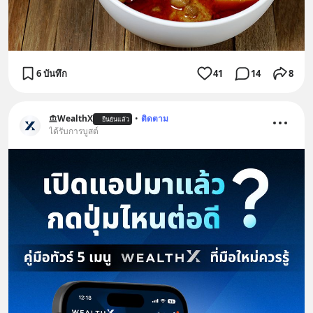
6 บันทึก
41
14
8
WealthX
•
ติดตาม
ยืนยันแล้ว
ได้รับการบูสต์