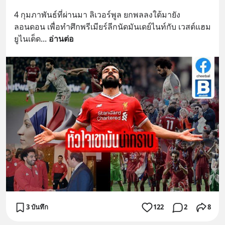
4 กุมภาพันธ์ที่ผ่านมา ลิเวอร์พูล ยกพลลงใต้มายัง
ลอนดอน เพื่อทำศึกพรีเมียร์ลีกนัดมันเดย์ไนท์กับ เวสต์แฮม 
ยูไนเต็ด
... 
อ่านต่อ
3 บันทึก
122
2
8