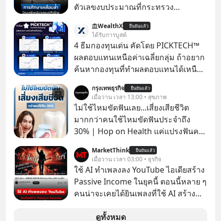
ตัวเลขงบประมาณที่กระทรวง
ศึกษาธิการ ได้รับจัดสรรในงบประมาณ
WealthX
ยืนยันแล้ว
รายจ่ายประจำปี 2568 ซึ่งมากที่สุดเป็น
ได้รับการบูสต์
อันดับ 2 รองจากกระทรวงการคลัง
4 ธีมกองทุนเด่น คัดโดย PICKTECH™
ผลตอบแทนเหนือค่าเฉลี่ยกลุ่ม ถ้าอยาก
ค้นหากองทุนที่ทำผลตอบแทนได้เหนือ
กว่าค่าเฉลี่ยกลุ่ม โดยที่ไม่ต้องมานั่ง
กรุงเทพธุรกิจ
ยืนยันแล้ว
ค้นหาข้อมูลและวิเคราะห์เองให้เสีย
เมื่อวาน เวลา 13:00 • สุขภาพ
เวลา แค่ใช้ PICKTECH™ บนแอป
ไม่ใช้ไหมขัดฟันเลย...เสี่ยงเสียชีวิต
WealthX ช่วยคัดกองทุนเด่นให้ได้
มากกว่าคนใช้ไหมขัดฟันประจำถึง
30% | Hop on Health แค่แปรงฟันคง
ไม่พอ..จากการวิจัยตามเก็บข้อมูลผู้สูง
MarketThink
ยืนยันแล้ว
อายุ 5,000 คน มีข้อมูลที่น่าสนใจเกี่ยว
เมื่อวาน เวลา 03:00 • ธุรกิจ
กับโรคต่างๆที่เกิดจากการไม่ใช้ไหมขัด
ใช้ AI ทำเพลงลง YouTube ไอเดียสร้าง
ฟันเป็นประจำ เสี่ยงเกิดโรคนำไปสู่การ
Passive Income ในยุคนี้ ตอนนี้หลาย ๆ
เสียชีวิต...อะไรคือสาเหตุติดตามได้ใน
คนน่าจะเคยได้ยินเพลงที่ใช้ AI สร้าง
Hop On Health
ผ่านหูกันมาบ้าง เช่น เพลง “ไม่มีใคร
รู้ตัวเรา” จากช่องชื่อว่า UNHEARD
ดูทั้งหมด