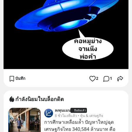
บันทึก
2
1
กำลังนิยมในบล็อกดิต
ลงทุนแมน
ยืนยันแล้ว
8 ชั่วโมงที่แล้ว • หุ้น & เศรษฐกิจ
การศึกษาเหลื่อมล้ำ ปัญหาใหญ่ฉุด
เศรษฐกิจไทย 340,584 ล้านบาท คือ