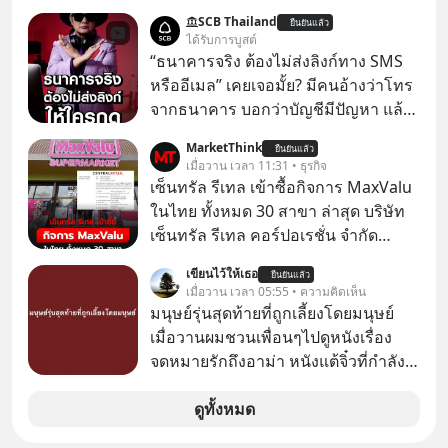
เราทำให้อีกฝ่ายรู้สึกเจ็บปวด คิดว่าเรา
SCB Thailand
ยืนยันแล้ว
ตั้งกำแพงใส่และมองว่าเราเห็นแก่ตัวทั้ง
ได้รับการบูสต์
ที่เราเองก็ไม่เคยปฏิเสธใครอย่างนี้มา
“ธนาคารจริง ต้องไม่ส่งลิงก์ทาง SMS
ก่อน แต่พอตั้งใจจะ ‘สร้างขอบเขต’ เพื่อ
หรืออีเมล” เคยเจอมั้ย? มีคนอ้างว่าโทร
ตัวเองดูสักครั้ง กลับทำให้เกิดรอยร้าว
จากธนาคาร บอกว่าบัญชีมีปัญหา แล้ว
ในความสัมพันธ์เสียอย่างนั้น โดยราย
ให้กดลิงก์โน่นนี่ หรือสแกนคิวอาร์โค้ด
MarketThink
การแอปเท๋ Dinner Talk ในวันนี้โฮสต์
ยืนยันแล้ว
ทันที มาฟัง “ป้าเก๋าเล่ากลโกง” เพื่อรู้ทัน
เมื่อวาน เวลา 11:31 • ธุรกิจ
ทั้ง 2 ท่าน แทป-รวิศ หาญอุตสาหะ และ
มุกหลอกลวงในคราบความน่าเชื่อถือ
เซ็นทรัล รีเทล เข้าซื้อกิจการ MaxValu
เอ๋ นิ้วกลม-สราวุธ เฮ้งสวัสดิ์ จะพาทุก
กันค่ะ #แก้เกมกลโกง #ป้าเก๋าเล่ากล
ในไทย ทั้งหมด 30 สาขา ล่าสุด บริษัท
คนไปสำรวจวิธีสร้างขอบเขตเพื่อรักษา
โกง #LivesSustainably #อยู่อย่าง
เซ็นทรัล รีเทล คอร์ปอเรชั่น จํากัด
ใจของตัวเองและรักษาความสัมพันธ์
ยั่งยืน #CyberSecurity #ป้าเก๋า
(มหาชน) หรือ CRC ได้แจ้งต่อ
ของคนรอบข้างไปพร้อมกัน
เขียนไว้ให้เธอ
#FraudEducation #FinancialLiteracy
ยืนยันแล้ว
ตลาดหลักทรัพย์แห่งประเทศไทยว่า ได้
เมื่อวาน เวลา 05:55 • ความคิดเห็น
#boundary #selfdevelopment #แอป
#DigitalBankWithHumanTouch
เข้าทำการเข้าถือหุ้นในบริษัท อิออน
มนุษย์รุ่นสุดท้ายที่ถูกเลี้ยงโดยมนุษย์
เท๋dinnertalk
(ไทยแลนด์) จำกัด เจ้าของ MaxValu ใน
เมื่อวานผมชวนเพื่อนๆไปดูหนังเรื่อง
#missiontothemoonpodcast
ไทย
จดหมายรักถึงอาม่า หนังแต้จิ๋วที่กำลัง
โด่งดังทั่วโลกอยู่ในตอนนี้ เหตุเกิดจาก
ป๊าผมเห็นโปสเตอร์หนังเรื่องนี้หลาย
ดูทั้งหมด
เดือนก่อนและอยากดูมาก ด้วยเพราะว่า