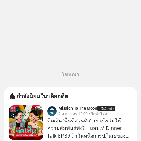
โฆษณา
กำลังนิยมในบล็อกดิต
Mission To The Moon
ยืนยันแล้ว
2 ส.ค. เวลา 13:00 • ไลฟ์สไตล์
ขีดเส้น ‘พื้นที่ส่วนตัว’ อย่างไรไม่ให้
ความสัมพันธ์พัง? | แอปเท๋ Dinner
Talk EP.39 ถ้าวันหนึ่งการปฏิเสธของ