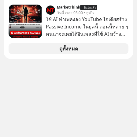
Panasoni คุณนึกถึงอะไร? ทีวี, ตู้เย็น,
เกาหลีใต้ไม่ได้ซื้อเพราะหลงใหลใน
MarketThink
ยืนยันแล้ว
ถ่านไฟฉาย? ถ้าคุณยังคิดแบบนั้น แสดง
วันนี้ เวลา 03:00 • ธุรกิจ
เสียงเพลง แต่ซื้อเพื่อเป็นทางลัดเอา
ว่าคุณกำลังพลาดเรื่องราวการ
ใช้ AI ทำเพลงลง YouTube ไอเดียสร้าง
เทคโนโลยีไปใส่ในหน้าปัดรถยนต์
‘Rebranding’ ที่ดุเดือดที่สุดใน
Passive Income ในยุคนี้ ตอนนี้หลาย ๆ
อัจฉริยะ จากจุดสูงสุดของศิลปะแห่ง
ประวัติศาสตร์ญี่ปุ่น! รู้หรือไม่ว่า ในวันที่
คนน่าจะเคยได้ยินเพลงที่ใช้ AI สร้าง
เสียงดนตรี ทำไมถึงจบลงด้วยการเป็น
พวกเขาขาดทุนย่อยยับเกือบ 3 แสนล้าน
ผ่านหูกันมาบ้าง เช่น เพลง “ไม่มีใคร
แค่บรรทัดหนึ่งในบัญชีทรัพย์สินของ
บาท Panasonic ตัดสินใจหักดิบ ทิ้ง
รู้ตัวเรา” จากช่องชื่อว่า UNHEARD
ดูทั้งหมด
บริษัทอื่น เลือกฟังกันได้เลยนะครับ อย่า
ตลาดเครื่องใช้ไฟฟ้าที่สู้ B2C ไม่ไหว
MUSIC ที่ตอนนี้มียอดรับชมกว่า 26
ลืมกด Follow ติดตาม PodCast ช่อง
แล้วหันไปเดิมพันครั้งใหญ่กับ Tesla
ล้านครั้งแล้ว
Geek Forever’s Podcast ของผมกัน
และ Software Solutions จนวันนี้พวก
ด้วยนะครับ 🎧 ฟังผ่าน Spotify :
เขากลายเป็นกระดูกสันหลังของ
https://tinyurl.com/mr39sd7c 🎧 ฟัง
อุตสาหกรรม EV โลกไปแล้ว… พวกเขา
ผ่าน Apple Podcast :
ทำได้อย่างไร เลือกฟังกันได้เลยนะครับ
https://bit.ly/4yVPIpg 🎧 ฟังผ่าน
อย่าลืมกด Follow ติดตาม PodCast
Podbean : https://bit.ly/4hr2jL3 🎧
ช่อง Geek Forever’s Podcast ของผม
ฟังผ่าน Youtube :
กันด้วยนะครับ 🎧 ฟังผ่าน Spotify :
https://youtu.be/B6IZDYopZLw The
https://tinyurl.com/mr39sd7c 🎧 ฟัง
original article appeared here
ผ่าน Apple Podcast :
https://www.tharadhol.com/geek-
https://tinyurl.com/rnca48jp 🎧 ฟัง