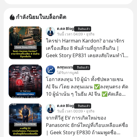
กำลังนิยมในบล็อกดิต
ด.ดล Blog
ยืนยันแล้ว
วันนี้ เวลา 04:09 • ธุรกิจ
ใครฆ่า Harman Kardon? อาณาจักร
เครื่องเสียง 8 พันล้านที่ถูกกลืนกิน |
Geek Story EP831 เคยสงสัยไหมทำไม
หูฟัง AKG ถึงกลายเป็นแค่ของแถมใน
ลงทุนแมน
ยืนยันแล้ว
กล่องมือถือ? หรือลำโพง JBL ถึงวางขาย
ได้รับการบูสต์
เกลื่อนตามห้างทั่วไป? ทั้งที่จริง ๆ แล้ว
โอกาสลงทุน 10 ผู้นำ ทั้งซัปพลายเชน
ชื่อเหล่านี้คือ “ตำนาน” ระดับเทพที่นัก
AI จีน /โดย ลงทุนแมน ✅ลงทุนตรง คัด
เล่นเครื่องเสียงยุคก่อนยอมจ่ายเงินหลัก
10 ผู้นำเน้น ๆ ในธีม AI จีน ✅คัดเลือก
แสนเพื่อครอบครอง แต่เบื้องหลังความ
หุ้นใหม่ 9 ตัว เข้ากองทุน ✅ร่วมเป็น
ด.ดล Blog
แมสนี้ มีโศกนาฏกรรมของโลกธุรกิจ
ยืนยันแล้ว
เจ้าของผู้นำ AI จีน ตั้งแต่โรงงานผลิตชิป
วันนี้ เวลา 00:09 • ธุรกิจ
ซ่อนอยู่ อาณาจักรเครื่องเสียงที่ยิ่งใหญ่
หน่วยความจำ โมเดล AI ยันหุ่นยนต์
จากทีวีสู่ EV การเกิดใหม่ของ
ที่สุดบนโลก ถูกกว้านซื้อไปด้วยมูลค่า 8
✅ได้การรับยกเว้นภาษี Capital Gain
Panasonic ยักษ์ใหญ่ที่เกือบเหลือแค่ชื่อ
พันล้านดอลลาร์โดย Samsung และสิ่ง
ตามกฎหมายภาษีของประเทศไทย
| Geek Story EP830 ถ้าผมพูดชื่อ
ที่เจ็บปวดที่สุดคือ ยักษ์ใหญ่จาก