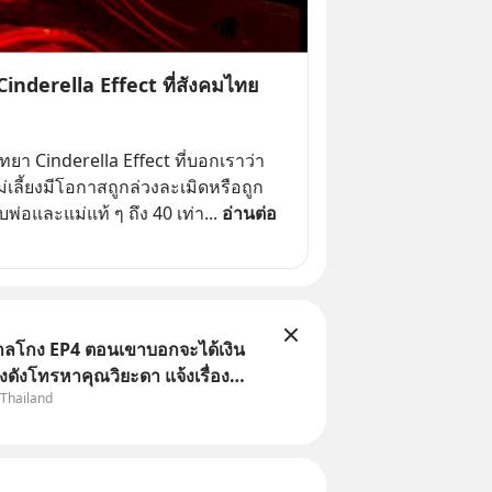
inderella Effect ที่สังคมไทย
ทยา Cinderella Effect ที่บอกเราว่า
อแม่เลี้ยงมีโอกาสถูกล่วงละเมิดหรือถูก
พ่อและแม่แท้ ๆ ถึง 40 เท่า
... 
อ่านต่อ
่ากลโกง EP4 ตอนเขาบอกจะได้เงิน
้างดังโทรหาคุณวิยะดา แจ้งเรื่อง
 Thailand
าแล้วบอกว่าจะคืนเงิน คุณวิยะดาจะ
ป็นเรื่องจ้อจี้ หาคำตอบได้ที่
ล่ากลโกง” EP4 ตอน “เขา