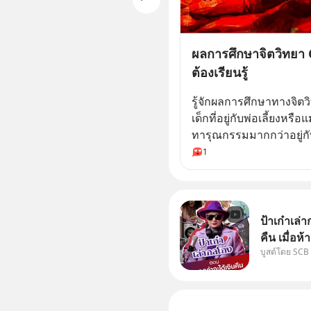
ผลการศึกษาจิตวิทยา C
ต้องเรียนรู้
รู้จักผลการศึกษาทางจิตวิ
เด็กที่อยู่กับพ่อเลี้ยงหรื
ทารุณกรรมมากกว่าอยู่กับ
1
ป้าเก๋าเล
คืน เมื่อห
บูสต์โดย SCB
เคลมสินค้
ได้เงินจริง หรือเ
“ป้าเก๋าเ