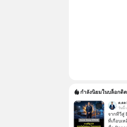
กำลังนิยมในบล็อกดิต
ด.ดล 
วันนี้
จากทีวีสู
ที่เกือบเ