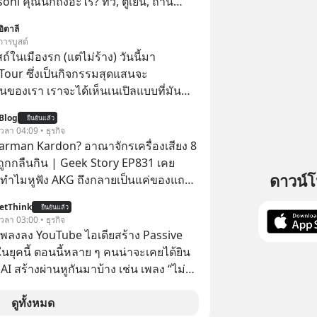
oni คุณนึกถึงอะไร? ทีวี, ตู้เย็น, ถ่าน
้าคุณยังคิดแบบนั้น แสดงว่าคุณกำลัง
อิตาลี
งราวการ ‘Rebranding’ ที่ดุเดือดที่สุดใน
การบูสต์
้หรือไม่ว่า ในวันที่พวกเขา
ในเมืองรก (แต่ไม่ร้าง) วันนี้มา
อยยับเกือบ 3 แสนล้านบาท Panasonic
Tour ซึ่งเป็นกิจกรรมสุดแสนจะ
กดิบ ทิ้งตลาดเครื่องใช้ไฟฟ้าที่สู้ B2C ไม่
ของเรา เราจะได้เห็นเนเปิลแบบที่มัน
ันไปเดิมพันครั้งใหญ่กับ Tesla และ
Blog
 Solutions จนวันนี้พวกเขากลายเป็นกระ
ยืนยันแล้ว
 เวลา 04:09 • ธุรกิจ
ังของอุตสาหกรรม EV โลกไปแล้ว… พวก
arman Kardon? อาณาจักรเครื่องเสียง 8
นได้เลยนะครับ อย่าลืม
่ถูกกลืนกิน | Geek Story EP831 เคย
w ติดตาม PodCast ช่อง Geek Forever’s
ดาวน์
ทำไมหูฟัง AKG ถึงกลายเป็นแค่ของแถม
กันด้วยนะครับ 🎧 ฟังผ่าน Spotify
อถือ? หรือลำโพง JBL ถึงวางขายเกลื่อน
etThink
ยืนยันแล้ว
ล้ว ชื่อเหล่านี้คือ
 เวลา 03:00 • ธุรกิจ
dcast : https://tinyurl.com/rnca48jp
ะดับเทพที่นักเล่นเครื่องเสียงยุคก่อนยอม
ำเพลงลง YouTube ไอเดียสร้าง Passive
าน Podbean :
ลักแสนเพื่อครอบครอง แต่เบื้องหลังความ
ยุคนี้ ตอนนี้หลาย ๆ คนน่าจะเคยได้ยิน
yurl.com/mryu7dv7 🎧 ฟังผ่าน
ีโศกนาฏกรรมของโลกธุรกิจซ่อนอยู่
 AI สร้างผ่านหูกันมาบ้าง เช่น เพลง “ไม่มี
E The
ครื่องเสียงที่ยิ่งใหญ่ที่สุดบนโลก ถูก
เรา” จากช่องชื่อว่า UNHEARD MUSIC ที่
 article appeared here
ไปด้วยมูลค่า 8 พันล้านดอลลาร์โดย
อดรับชมกว่า 26 ล้านครั้งแล้ว
ดูทั้งหมด
www.tharadhol.com/geek-story-
ละสิ่งที่เจ็บปวดที่สุดคือ ยักษ์ใหญ่จาก