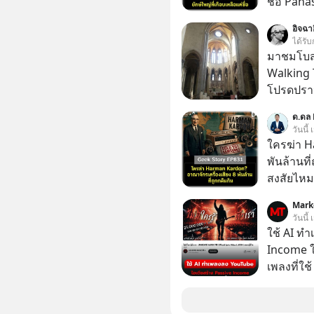
ชื่อ Panas
ไฟฉาย? ถ
อิจฉา
พลาดเรื่อ
ได้รับ
ประวัติศาสตร์ญี่ปุ่น! รู
มาชมโบสถ์
ขาดทุนย่
Walking 
ตัดสินใจหั
โปรดปราน
ไหว แล้วห
เป็นทั้งวัน
ด.ดล 
Software
วันนี้
ดูกสันหล
ใครฆ่า H
เขาทำได้อย่างไร เลือกฟังกั
พันล้านที
กด Follo
สงสัยไหม
Podcast ของผม
ในกล่องมื
: https://tinyurl.com/mr39sd7c 🎧 ฟังผ่าน
Mark
ตามห้างทั่วไป? ทั้งที่จริง ๆ แ
วันนี้
Apple Po
“ตำนาน” ร
ใช้ AI ท
🎧 ฟังผ่
จ่ายเงินห
Income ใน
https://tin
แมสนี้ ม
เพลงที่ใช้
Youtube : https://youtu.be/IF27yAxJVD
อาณาจักรเ
ใครรู้ตัว
original
กว้านซื้อ
ตอนนี้มีย
https://
Samsung แ