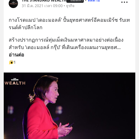
THE STANDARD WEALTH
•
ติดตาม
ยืนยันแล้ว
31 มี.ค. 2021 เวลา 09:00 • ธุรกิจ
กางโรดแมป ‘เดอะมอลล์’ ปั้นยุทธศาสตร์อีคอมเมิร์ซ รับเท
รนด์ค้าปลีกโลก
สร้างปรากฏการณ์ทุ่มเม็ดเงินมหาศาลมาอย่างต่อเนื่อง 
สำหรับ ‘เดอะมอลล์ กรุ๊ป’ ที่เดินเครื่องแผนงานยุทธศ
... 
อ่านต่อ
1