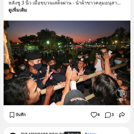
หลังชู 3 นิ้ว เมื่อขบวนเสด็จผ่าน - นำผ้าขาวคลุมอนุสา
... 
ดูเพิ่มเติม
บันทึก
6
3