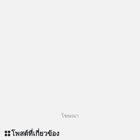
#missiontothemoonpodcast
ฟังผ่าน Apple Podcast :
https://apple.co/2lEqPPg 🎧 ฟังผ่าน
Podbean :
https://tinyurl.com/mvnxk4wy 🎧
ฟังผ่าน Youtube :
https://youtu.be/KQ3bzHfpTKc The
original article appeared here
https://www.tharadhol.com/geek-
story-ep829-markov-chain-story/
ติดตามสาระดี ๆ อัพเดททุกวันผ่าน Line
OA ด.ดล Blog คลิกเลย -->
https://lin.ee/aMEkyNA
========================= 📣
สนับสนุนโดย 📣
=========================
โฆษณา
เครียด หลับยาก ผมอยากแนะนำ
ผลิตภัณฑ์เสริมอาหาร Diip CBD ช่วย
โพสต์ที่เกี่ยวข้อง
บรรเทาความเครียด ลดความวิตกกังวล