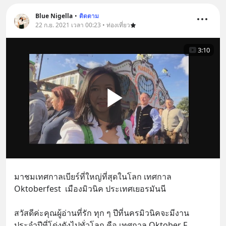
เพิ่มการผ่อนคลาย ซึ่งช่วยให้การนอน
หลับมีประสิทธิภาพมากยิ่งขึ้น 📍 สนใจ
Blue Nigella
•
ติดตาม
สั่งซื้อสินค้า Diip CBD 💬 LINE :
22 ก.ย. 2021 เวลา 00:23 • ท่องเที่ยว
@diipgeek 🔗 หรือกดลิงก์
https://lin.ee/U91Fzyz
3:10
มาชมเทศกาลเบียร์ที่ใหญ่ที่สุดในโลก เทศกาล 
Oktoberfest  เมืองมิวนิค ประเทศเยอรมันนี
สวัสดีค่ะคุณผู้อ่านที่รัก ทุก ๆ ปีที่นครมิวนิคจะมีงาน
ประจำปีที่โด่งดังไปทั่วโลก คือ เทศกาล Oktober F
... 