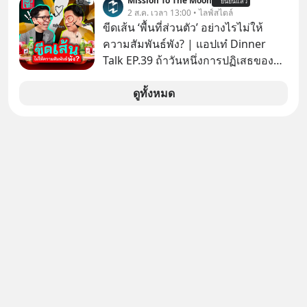
Mission To The Moon
ยืนยันแล้ว
นิวเคลียร์ อัลกอริทึมของ Google ที่ใช้
2 ส.ค. เวลา 13:00 • ไลฟ์สไตล์
โค่นล้มแชมป์เก่าอย่าง Yahoo และ
ขีดเส้น ‘พื้นที่ส่วนตัว’ อย่างไรไม่ให้
ความฉลาดของ AI ในปัจจุบัน มีอะไรที่
ความสัมพันธ์พัง? | แอปเท๋ Dinner
เหมือนกัน? เชื่อหรือไม่ว่า สิ่งเปลี่ยนโลก
Talk EP.39 ถ้าวันหนึ่งการปฏิเสธของ
ทั้งหมดนี้ ล้วนมีจุดเริ่มต้นมาจาก “การ
เราทำให้อีกฝ่ายรู้สึกเจ็บปวด คิดว่าเรา
ทะเลาะกัน” ของนักคณิตศาสตร์ชาว
ตั้งกำแพงใส่และมองว่าเราเห็นแก่ตัวทั้ง
ดูทั้งหมด
รัสเซียสองคนเมื่อกว่าร้อยปีก่อน! จาก
ที่เราเองก็ไม่เคยปฏิเสธใครอย่างนี้มา
สมการที่เคยถูกมองว่าไร้สาระและไม่มี
ก่อน แต่พอตั้งใจจะ ‘สร้างขอบเขต’ เพื่อ
ประโยชน์ สู่รากฐานของเทคโนโลยี
ตัวเองดูสักครั้ง กลับทำให้เกิดรอยร้าว
ระดับล้านล้านดอลลาร์ จุดกำเนิดของ
ในความสัมพันธ์เสียอย่างนั้น โดยราย
สมการนี้เกิดขึ้นได้อย่างไร และมันเข้า
การแอปเท๋ Dinner Talk ในวันนี้โฮสต์
มาพลิกโฉมหน้าประวัติศาสตร์
ทั้ง 2 ท่าน แทป-รวิศ หาญอุตสาหะ และ
มนุษยชาติจนถึงยุค AI ได้อย่างไร EP นี้
เอ๋ นิ้วกลม-สราวุธ เฮ้งสวัสดิ์ จะพาทุก
เราจะมาเจาะลึกเบื้องหลังความลับนี้ไป
คนไปสำรวจวิธีสร้างขอบเขตเพื่อรักษา
พร้อมกันครับ เลือกฟังกันได้เลยนะครับ
ใจของตัวเองและรักษาความสัมพันธ์
อย่าลืมกด Follow ติดตาม PodCast
ของคนรอบข้างไปพร้อมกัน
ช่อง Geek Forever’s Podcast ของผม
#boundary #selfdevelopment #แอป
กันด้วยนะครับ 🎧 ฟังผ่าน Spotify :
เท๋dinnertalk
https://tinyurl.com/mr32c4h3 🎧