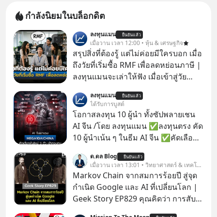
กำลังนิยมในบล็อกดิต
ลงทุนแมน
ยืนยันแล้ว
เมื่อวาน เวลา 12:00 • หุ้น & เศรษฐกิจ
สรุปสิ่งที่ต้องรู้ แต่ไม่ค่อยมีใครบอก เมื่อ
ถึงวัยที่เริ่มซื้อ RMF เพื่อลดหย่อนภาษี |
ลงทุนแมนจะเล่าให้ฟัง เมื่อเข้าสู่วัย
ทำงานและเริ่มมีรายได้ถึงเกณฑ์เสีย
ลงทุนแมน
ยืนยันแล้ว
ภาษี หลายคนมักได้รับคำแนะนำให้
ได้รับการบูสต์
ลงทุนใน RMF เพราะนอกจากจะช่วยลด
โอกาสลงทุน 10 ผู้นำ ทั้งซัปพลายเชน
หย่อนภาษีได้แล้ว ยังเป็นโอกาสในการ
AI จีน /โดย ลงทุนแมน ✅ลงทุนตรง คัด
สร้างความมั่งคั่งระยะยาว แต่น้อยคน
10 ผู้นำเน้น ๆ ในธีม AI จีน ✅คัดเลือก
นักที่จะลงลึกว่า ถ้าลงทุนใน RMF ควรรู้
หุ้นใหม่ 9 ตัว เข้ากองทุน ✅ร่วมเป็น
ด.ดล Blog
อะไรบ้าง ควรดู ตรงไหน ทำอย่างไร ถึง
ยืนยันแล้ว
เจ้าของผู้นำ AI จีน ตั้งแต่โรงงานผลิตชิป
เมื่อวาน เวลา 13:01 • วิทยาศาสตร์ & เทคโนโลยี
จะดีกับเรา แล้วเราควรรู้ข้อมูลอะไร
หน่วยความจำ โมเดล AI ยันหุ่นยนต์
Markov Chain จากสมการร้อยปี สู่จุด
เกี่ยวกับ RMF บ้าง เพื่อให้นำไปใช้ต่อได้
✅ได้การรับยกเว้นภาษี Capital Gain
กำเนิด Google และ AI ที่เปลี่ยนโลก |
จริง ๆ ลงทุนแมนจะเล่าให้ฟัง
ตามกฎหมายภาษีของประเทศไทย
Geek Story EP829 คุณคิดว่า การสับ
ไพ่ในคาสิโน ปริมาณยูเรเนียมในระเบิด