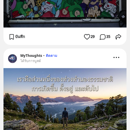
บันทึก
29
35
MyThoughts
•
ติดตาม
ได้รับการบูสต์