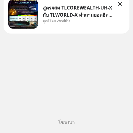
สูตรผสม TLCOREWEALTH-UH-X
กับ TLWORLD-X คำถามยอดฮิตที่
บูสต์โดย WealthX
คนใช้ WealthX ถามเข้ามา
โฆษณา