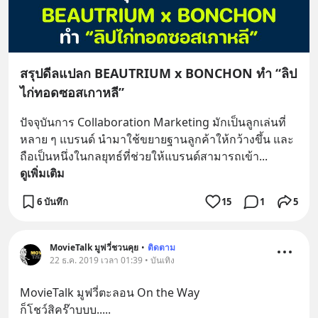
สรุปดีลแปลก BEAUTRIUM x BONCHON ทำ “ลิป
ไก่ทอดซอสเกาหลี”
ปัจจุบันการ Collaboration Marketing มักเป็นลูกเล่นที่
หลาย ๆ แบรนด์ นำมาใช้ขยายฐานลูกค้าให้กว้างขึ้น และ
ถือเป็นหนึ่งในกลยุทธ์ที่ช่วยให้แบรนด์สามารถเข้า
... 
ดูเพิ่มเติม
6 บันทึก
15
1
5
MovieTalk มูฟวี่ชวนคุย
•
ติดตาม
22 ธ.ค. 2019 เวลา 01:39 • บันเทิง
MovieTalk มูฟวี่ตะลอน On the Way
ก็โชว์สิคร๊าบบบ.....