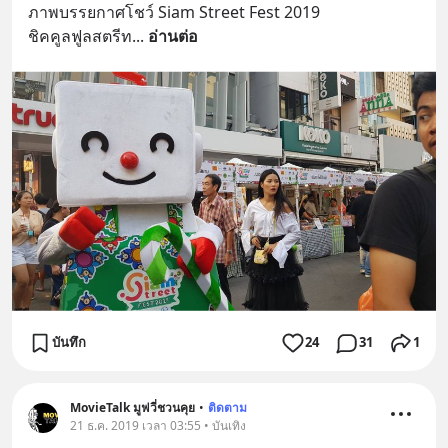
ภาพบรรยกาศโชว์ Siam Street Fest 2019 
ชิคคูลฟูลสตรีท
... 
อ่านต่อ
บันทึก
24
31
1
MovieTalk มูฟวี่ชวนคุย
•
ติดตาม
21 ธ.ค. 2019 เวลา 03:55 • บันเทิง