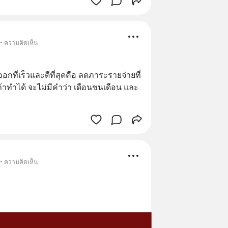
 • ความคิดเห็น
ออกที่เร็วและดีที่สุดคือ ลดภาระรายจ่ายที่
ถ้าทำได้ จะไม่มีคำว่า เดือนชนเดือน และ
 • ความคิดเห็น