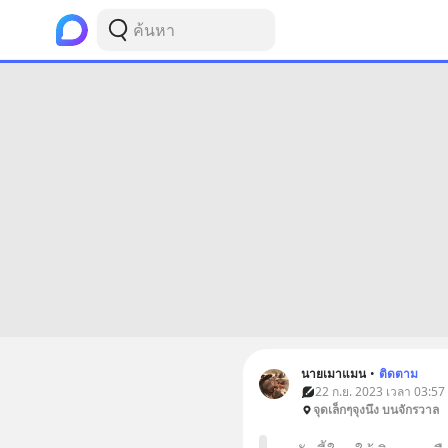
นายเมาแมน
•
ติดตาม
22 ก.ย. 2023 เวลา 03:57
จุดเล็กๆจุงนึง บนจักรวาล