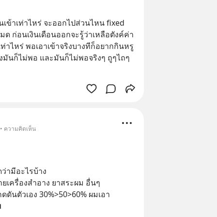
ินเข้าเท่าไหร่ จะออกไปส่วนไหน fixed 
ด ก่อนเงินเดือนออกจะรู้ว่าเหลือตังค์ค่า
 เท่าไหร่ พอเอาเข้าจริงบางทีก็อยากกินหรู
ายังไงมันก็ไม่พอ และมันก็ไม่พอจริงๆ ถูๆไถๆ 
 • ความคิดเห็น
ว่ามีอะไรบ้าง
จ่ายเครื่องสำอาง ยาสระผม อื่นๆ 
ม่กดดันตัวเอง 30%>50>60% ผมเอา
ม