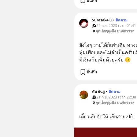
บันทึก
Surasak4.0
•
ติดตาม
22 ก.ย. 2023 เวลา 01:41
จุดเล็กๆจุงนึง บนจักรวาล
ยังไงๆ รายได้ก็เท่าเดิม ทาง
ฟุ่มเฟือยและไม่จำเป็นครับ 
มีเงินเก็บเพิ่มด้วยครับ 🙂
บันทึก
ตัน ยันฮู
•
ติดตาม
21 ก.ย. 2023 เวลา 22:30
จุดเล็กๆจุงนึง บนจักรวาล
เดี๋ยวเฮียจัดให้ เฮียสายเปย์