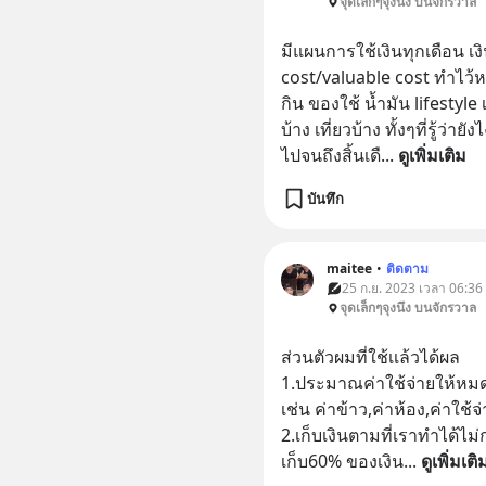
จุดเล็กๆจุงนึง บนจักรวาล
มีแผนการใช้เงินทุกเดือน เง
cost/valuable cost ทำไว้หม
กิน ของใช้ น้ำมัน lifestyle
บ้าง เที่ยวบ้าง ทั้งๆที่รู้ว่
ไปจนถึงสิ้นเดื
... 
ดูเพิ่มเติม
บันทึก
maitee
•
ติดตาม
25 ก.ย. 2023 เวลา 06:36
จุดเล็กๆจุงนึง บนจักรวาล
ส่วนตัวผมที่ใช้เเล้วได้ผล
1.ประมาณค่าใช้จ่ายให้หมด
เช่น ค่าข้าว,ค่าห้อง,ค่าใช้
2.เก็บเงินตามที่เราทำได้ไ
เก็บ60% ของเงิน
... 
ดูเพิ่มเติ