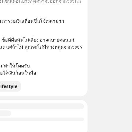
ดือนชนเดือนบ้าง? คิดว่าจะออกจากวังวนนี้
รับ การรอเงินเดือนขึ้นใช้เวลามาก
 ข้อดีคือมันไม่เสี่ยง อาจสบายตอนแก่ 
ึงนะ แต่ถ้าไม่ คุณจะไม่มีทางหลุดจากวงจร
ไม่ทำให้โตครับ
ื่อได้เงินก้อนในมือ
lifestyle