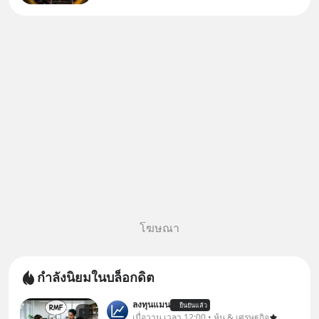
โฆษณา
กำลังนิยมในบล็อกดิต
ลงทุนแมน
ยืนยันแล้ว
เมื่อวาน เวลา 12:00 • หุ้น & เศรษฐกิจ