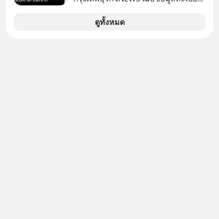
ในความสัมพันธ์เสียอย่างนั้น โดยราย
รถ จากกรมการขนส่งทางบกหลุดไปอยู่
การแอปเท๋ Dinner Talk ในวันนี้โฮสต์
ในมือมิจฉาชีพ และถูกขายในตลาดมืด
ดูทั้งหมด
ทั้ง 2 ท่าน แทป-รวิศ หาญอุตสาหะ และ
ด้วยราคา 350 บาท รัฐบาลทำยังไงต่อ?
เอ๋ นิ้วกลม-สราวุธ เฮ้งสวัสดิ์ จะพาทุก
คนไปสำรวจวิธีสร้างขอบเขตเพื่อรักษา
ใจของตัวเองและรักษาความสัมพันธ์
ของคนรอบข้างไปพร้อมกัน
#boundary #selfdevelopment #แอป
เท๋dinnertalk
#missiontothemoonpodcast