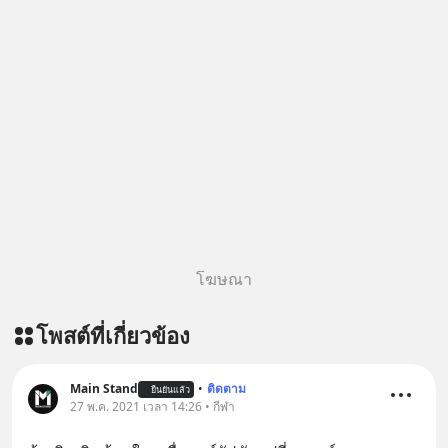
โฆษณา
โพสต์ที่เกี่ยวข้อง
Main Stand
•
ติดตาม
ยืนยันแล้ว
27 พ.ค. 2021 เวลา 14:26 • กีฬา