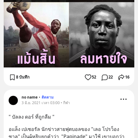
8 บันทึก
52
22
16
no name
•
ติดตาม
3 มิ.ย. 2021 เวลา 03:00 • กีฬา
" บัลลง ดอร์ ที่ถูกลืม "
อแล็ง เปเชอรัล นักข่าวสายฟุตบอลของ "เลอ โปรว็อง
ซาล" เป็นผู้หยิบยกคำว่า  "Papinade" มาใช้ เขาบอกว่า