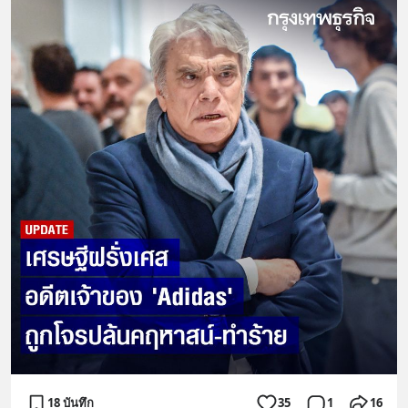
18 บันทึก
35
1
16