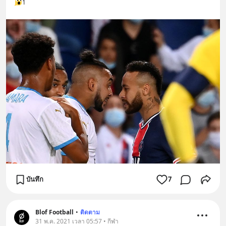
1
บันทึก
7
Blof Football
•
ติดตาม
31 พ.ค. 2021 เวลา 05:57 • กีฬา