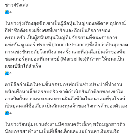
ชาวฝรั่งเศส
4
ในช่วงรุ่งเรืองสุดขีดเขาเป็นผู้ถือหุ้นใหญ่ของอดีดาส อุปกรณ์
กีฬาชื่อดังของฝรั่งเศสที่เขารักและถือเป็นกิจการของ
ครอบครัว เป็นผู้สนับสนุนใหญ่ทีมจักรยานที่ชนะรายการ
แข่งขัน ตู เดอร์ ฟรองซ์ (Tour de France)ซึ่งถือว่าเป็นสุดยอด
การแข่งขันระดับโลกถึงสามครั้ง และที่สุดคือเป็นเจ้าของทีม
ซอคเกอร์ฟุตบอลทีมมาเซย์ (Marseilles)ที่นำพาให้ชนะเป็น
แชมป์ลีกได้สำเร็จ
4
ตาปีถือกำเนิดในชนชั้นกรรมกรพ่อเป็นช่างประปาที่ทำงาน
หนักเพื่อหาเลี้ยงครอบครัว ชาติกำเนิดอันต่ำต้อยของเขาไม่
อาจปิดกั้นความทะเยอทะยานฝันถึงชีวิตในอนาคตที่รุ่งโรจน์
เป็นบุคคลมีชื่อเสียง เป็นนักลงทุนเจ้าของกิจการค้าของตัวเอง
4
ในช่วงวัยหนุ่มเขาแต่งงานมีครอบครัวเล็กๆ พร้อมลูกสาวตัว
น้อยภรรยาทำงานเป็นพี่เลี้ยงเด็กและแม่บ้านหาเงินจุนเจือ