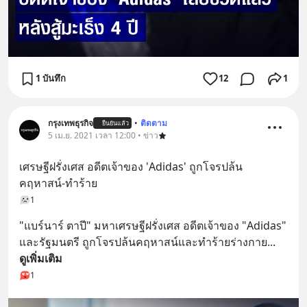
1 บันทึก
12
1
กรุงเทพธุรกิจ
•
ติดตาม
ยืนยันแล้ว
5 เม.ย. 2021 เวลา 12:00 • ข่าว
เศรษฐีฝรั่งเศส อดีตเจ้าของ 'Adidas' ถูกโจรปล้น
คฤหาสน์-ทำร้าย
1
"แบร์นาร์ ตาปี" มหาเศรษฐีฝรั่งเศส อดีตเจ้าของ "Adidas" 
และรัฐมนตรี ถูกโจรปล้นคฤหาสน์และทำร้ายร่างกาย
... 
ดูเพิ่มเติม
1