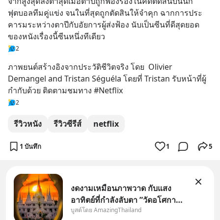
จากสูงสุดลงต่ำสุดเมื่อตาปีถูกฟ้องร้องในคดีติดสินบนนัก
ฟุตบอลทีมคู่แข่ง จนในที่สุดถูกตัดสินให้จำคุก ฉากการประ
คารมระหว่างตาปีกับอัยการผู้ส่งฟ้อง นับเป็นซีนที่ดีสุดยอด
ของหนังเรื่องนี้ซีนหนึ่งทีเดียว
2
ภาพยนต์สร้างอิงจากประวัติชีวิตจริง โดย  Olivier 
Demangel and Tristan Séguéla โดยที่ Tristan รับหน้าที่ผู้
กำกับด้วย ติดตามชมทาง #Netflix
2
รีวิวหนัง
รีวิวซีรีส์
netflix
1 บันทึก
1
5
งดงามเหมือนภาพวาด กับแสง
อาทิตย์ที่กำลังลับตา ”วัดอโศกา
บูสต์โดย AmazingThailand
ราม” จ.สมุทรปราการ