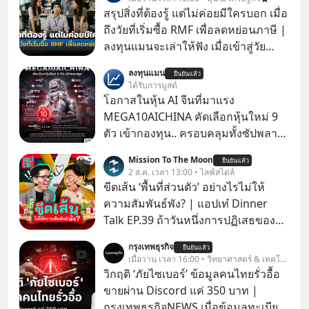
สรุปสิ่งที่ต้องรู้ แต่ไม่ค่อยมีใครบอก เมื่อ
ถึงวัยที่เริ่มซื้อ RMF เพื่อลดหย่อนภาษี |
ลงทุนแมนจะเล่าให้ฟัง เมื่อเข้าสู่วัย
ทำงานและเริ่มมีรายได้ถึงเกณฑ์เสีย
ลงทุนแมน
ยืนยันแล้ว
ภาษี หลายคนมักได้รับคำแนะนำให้
ได้รับการบูสต์
ลงทุนใน RMF เพราะนอกจากจะช่วยลด
โอกาสในหุ้น AI จีนที่มาแรง
หย่อนภาษีได้แล้ว ยังเป็นโอกาสในการ
MEGA10AICHINA คัดเลือกหุ้นใหม่ 9
สร้างความมั่งคั่งระยะยาว แต่น้อยคน
ตัว เข้ากองทุน.. ครอบคลุมทั้งซัปพลาย
นักที่จะลงลึกว่า ถ้าลงทุนใน RMF ควรรู้
เชน AI จีน พิเศษ ช่วง 3 - 19 ส.ค. 69 มี
Mission To The Moon
อะไรบ้าง ควรดู ตรงไหน ทำอย่างไร ถึง
ยืนยันแล้ว
โปรโมชัน ลด 50% ค่าธรรมเนียมซื้อ |
2 ส.ค. เวลา 13:00 • ไลฟ์สไตล์
จะดีกับเรา แล้วเราควรรู้ข้อมูลอะไร
ยอด 2 ล้านบาทขึ้นไป ฟรีค่าธรรมเนียม
ขีดเส้น ‘พื้นที่ส่วนตัว’ อย่างไรไม่ให้
เกี่ยวกับ RMF บ้าง เพื่อให้นำไปใช้ต่อได้
ซื้อ
ความสัมพันธ์พัง? | แอปเท๋ Dinner
จริง ๆ ลงทุนแมนจะเล่าให้ฟัง
Talk EP.39 ถ้าวันหนึ่งการปฏิเสธของ
เราทำให้อีกฝ่ายรู้สึกเจ็บปวด คิดว่าเรา
กรุงเทพธุรกิจ
ยืนยันแล้ว
ตั้งกำแพงใส่และมองว่าเราเห็นแก่ตัวทั้ง
เมื่อวาน เวลา 16:00 • วิทยาศาสตร์ & เทคโนโลยี
ที่เราเองก็ไม่เคยปฏิเสธใครอย่างนี้มา
วิกฤติ ‘ภัยไซเบอร์’ ข้อมูลคนไทยรั่วอื้อ
ก่อน แต่พอตั้งใจจะ ‘สร้างขอบเขต’ เพื่อ
ขายผ่าน Discord แค่ 350 บาท |
ตัวเองดูสักครั้ง กลับทำให้เกิดรอยร้าว
กรุงเทพธุรกิจNEWS เมื่อข้อมูลทะเบียน