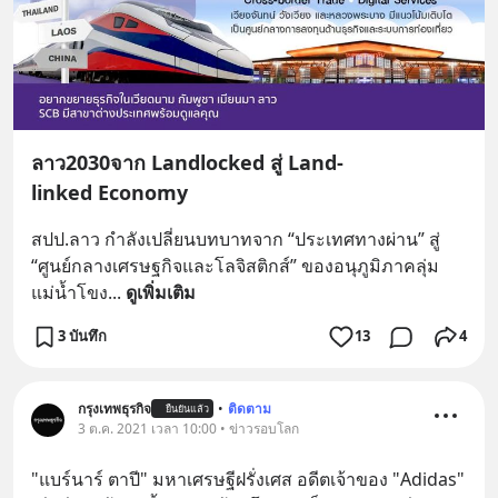
ลาว2030จาก Landlocked สู่ Land-
linked Economy
สปป.ลาว กำลังเปลี่ยนบทบาทจาก “ประเทศทางผ่าน” สู่ 
“ศูนย์กลางเศรษฐกิจและโลจิสติกส์” ของอนุภูมิภาคลุ่ม
แม่น้ำโขง
... 
ดูเพิ่มเติม
3 บันทึก
13
4
กรุงเทพธุรกิจ
•
ติดตาม
ยืนยันแล้ว
3 ต.ค. 2021 เวลา 10:00 • ข่าวรอบโลก
"แบร์นาร์ ตาปี" มหาเศรษฐีฝรั่งเศส อดีตเจ้าของ "Adidas" 