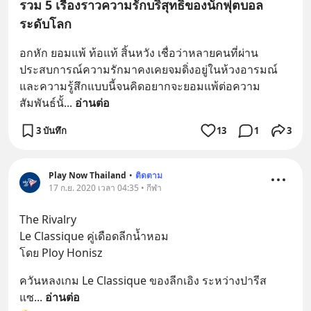
รวม 5 เรื่องราวความรักบริสุทธิ์ของนักฟุตบอล
ระดับโลก
อกหัก ยอมแพ้ ท้อแท้ สิ้นหวัง เชื่อว่าหลายคนที่ผ่าน
ประสบการณ์ความรักมาคงเคยจมดิ่งอยู่ในห้วงอารมณ์
และความรู้สึกแบบนี้จนคิดอยากจะยอมแพ้ต่อความ
สัมพันธ์นั้
... 
อ่านต่อ
3 บันทึก
13
1
3
Play Now Thailand
•
ติดตาม
17 ก.ย. 2020 เวลา 04:35 • กีฬา
The Rivalry 
Le Classique คู่เดือดลีกน้ำหอม
โดย Ploy Honisz
ควันหลงเกม Le Classique ของลีกเอิง ระหว่างปารีส 
แซ
... 
อ่านต่อ