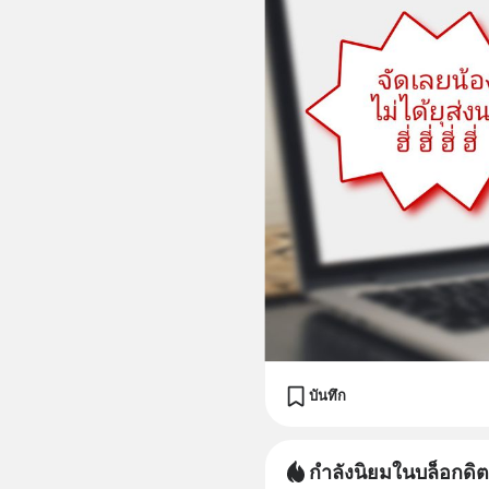
บันทึก
กำลังนิยมในบล็อกดิต