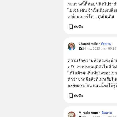
ระหว่างนี้ก็ค่อยๆ คิดไปว่า
ไม่เจอ เช่น จำเป็นต้องเปลี่
เปลี่ยนเบอร์โท
... 
ดูเพิ่มเติม
บันทึก
ChuanSmile
•
ติดตาม
24 ก.ย. 2023 เวลา 00:39
ความรักความหึงหวงจะนำม
ครับ เขาประพฤติตัวไม่ดี ไ
ได้ในตัวตนที่แท้จริงของเขา
คำว่าซากคือสิ่งที่เน่าเสียไม
สะอิดสะเอียน แผนนี้จะได้รู้ด
บันทึก
Miracle Aum
•
ติดตาม