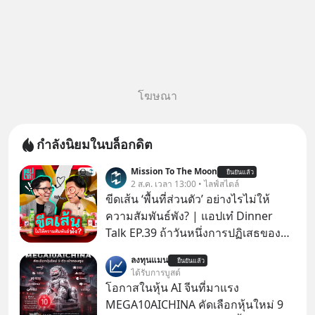
โฆษณา
กำลังนิยมในบล็อกดิต
Mission To The Moon
ยืนยันแล้ว
2 ส.ค. เวลา 13:00 • ไลฟ์สไตล์
ขีดเส้น ‘พื้นที่ส่วนตัว’ อย่างไรไม่ให้
ความสัมพันธ์พัง? | แอปเท๋ Dinner
Talk EP.39 ถ้าวันหนึ่งการปฏิเสธของ
เราทำให้อีกฝ่ายรู้สึกเจ็บปวด คิดว่าเรา
ลงทุนแมน
ยืนยันแล้ว
ตั้งกำแพงใส่และมองว่าเราเห็นแก่ตัวทั้ง
ได้รับการบูสต์
ที่เราเองก็ไม่เคยปฏิเสธใครอย่างนี้มา
โอกาสในหุ้น AI จีนที่มาแรง
ก่อน แต่พอตั้งใจจะ ‘สร้างขอบเขต’ เพื่อ
MEGA10AICHINA คัดเลือกหุ้นใหม่ 9