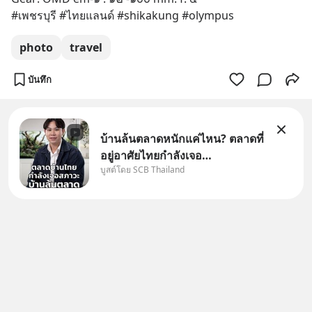
#เพชรบุรี #ไทยแลนด์ #shikakung #olympus
photo
travel
บันทึก
บ้านล้นตลาดหนักแค่ไหน? ตลาดที่
อยู่อาศัยไทยกำลังเจอ
บูสต์โดย SCB Thailand
Oversupply หนักกว่าที่คิด และ
ปัญหานี้อาจไม่ได้จบแค่เรื่อง
เศรษฐกิจ #SCBEIC #อสังหา
#บ้านล้นตลาด #เศรษฐกิจไทย
#EICAround #SCBThailand
สามารถดูคลิปท