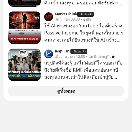
ตัวเองดูสักครั้ง กลับทำให้เกิดรอยร้าว
ตัว เข้ากองทุน.. ครอบคลุมทั้งซัปพลาย
ในความสัมพันธ์เสียอย่างนั้น โดยราย
เชน AI จีน พิเศษ ช่วง 3 - 19 ส.ค. 69 มี
MarketThink
การแอปเท๋ Dinner Talk ในวันนี้โฮสต์
ยืนยันแล้ว
โปรโมชัน ลด 50% ค่าธรรมเนียมซื้อ |
วันนี้ เวลา 03:00 • ธุรกิจ
ทั้ง 2 ท่าน แทป-รวิศ หาญอุตสาหะ และ
ยอด 2 ล้านบาทขึ้นไป ฟรีค่าธรรมเนียม
ใช้ AI ทำเพลงลง YouTube ไอเดียสร้าง
เอ๋ นิ้วกลม-สราวุธ เฮ้งสวัสดิ์ จะพาทุก
ซื้อ
Passive Income ในยุคนี้ ตอนนี้หลาย ๆ
คนไปสำรวจวิธีสร้างขอบเขตเพื่อรักษา
คนน่าจะเคยได้ยินเพลงที่ใช้ AI สร้าง
ใจของตัวเองและรักษาความสัมพันธ์
ผ่านหูกันมาบ้าง เช่น เพลง “ไม่มีใคร
ของคนรอบข้างไปพร้อมกัน
ลงทุนแมน
ยืนยันแล้ว
รู้ตัวเรา” จากช่องชื่อว่า UNHEARD
เมื่อวาน เวลา 12:00 • หุ้น & เศรษฐกิจ
#boundary #selfdevelopment #แอป
MUSIC ที่ตอนนี้มียอดรับชมกว่า 26
สรุปสิ่งที่ต้องรู้ แต่ไม่ค่อยมีใครบอก เมื่อ
เท๋dinnertalk
ล้านครั้งแล้ว
ถึงวัยที่เริ่มซื้อ RMF เพื่อลดหย่อนภาษี |
#missiontothemoonpodcast
ลงทุนแมนจะเล่าให้ฟัง เมื่อเข้าสู่วัย
ทำงานและเริ่มมีรายได้ถึงเกณฑ์เสีย
ภาษี หลายคนมักได้รับคำแนะนำให้
ดูทั้งหมด
ลงทุนใน RMF เพราะนอกจากจะช่วยลด
หย่อนภาษีได้แล้ว ยังเป็นโอกาสในการ
สร้างความมั่งคั่งระยะยาว แต่น้อยคน
นักที่จะลงลึกว่า ถ้าลงทุนใน RMF ควรรู้
อะไรบ้าง ควรดู ตรงไหน ทำอย่างไร ถึง