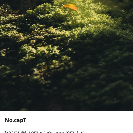
No.capT
Gear: OMD em-๑ : ๑๒ -๑๐๐ mm. f. ๔