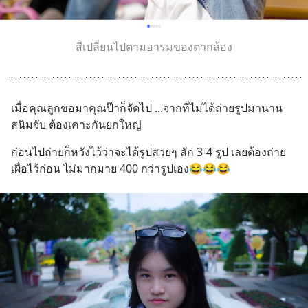
สีเปลี่ยนไปตามอารมของตากล้อง
เมื่อคุณลูกขอมาคุณป๊าก็จัดไป ...จากที่ไม่ได้ถ่ายรูปมานาน 
สนิมจับ ต้องเคาะกันยกใหญ่
ก่อนไปถ่ายก็หวังไว้ว่าจะได้รูปสวยๆ สัก 3-4 รูป เลยต้องถ่าย
เผื่อไว้ก่อน ไม่มากมาย 400 กว่ารูปเอง😂😂😂