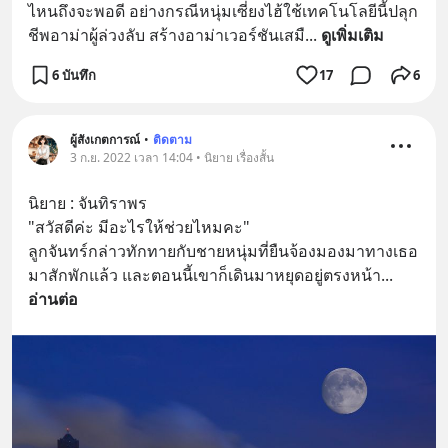
ไหนถึงจะพอดี อย่างกรณีหนุ่มเซี่ยงไฮ้ใช้เทคโนโลยีนี้ปลุก
ชีพอาม่าผู้ล่วงลับ สร้างอาม่าเวอร์ชันเสมื
... 
ดูเพิ่มเติม
6 บันทึก
17
6
ผู้สังเกตการณ์
•
ติดตาม
3 ก.ย. 2022 เวลา 14:04 • นิยาย เรื่องสั้น
นิยาย : จันทิราพร 
"สวัสดีค่ะ มีอะไรให้ช่วยไหมคะ" 
ลูกจันทร์กล่าวทักทายกับชายหนุ่มที่ยืนจ้องมองมาทางเธอ
มาสักพักแล้ว และตอนนี้เขาก็เดินมาหยุดอยู่ตรงหน้า
... 
อ่านต่อ