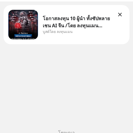
โอกาสลงทุน 10 ผู้นำ ทั้งซัปพลาย
เชน AI จีน /โดย ลงทุนแมน
บูสต์โดย ลงทุนแมน
✅ลงทุนตรง คัด 10 ผู้นำเน้น ๆ ใน
ธีม AI จีน ✅คัดเลือกหุ้นใหม่ 9 ตัว
เข้ากองทุน ✅ร่วมเป็นเจ้าของผู้นำ
AI จีน ตั้งแต่โรงงานผลิตชิป หน่วย
ความจำ โมเดล
โฆษณา