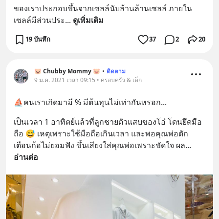
ของเราประกอบขึ้นจากเซลล์นับล้านล้านเซลล์ ภายใน
เซลล์มีส่วนประ
... 
ดูเพิ่มเติม
19 บันทึก
37
2
20
🐷 Chubby Mommy 🐷
•
ติดตาม
9 ม.ค. 2021 เวลา 09:15 • ครอบครัว & เด็ก
⛵️คนเราเกิดมามี % มีต้นทุนไม่เท่ากันหรอก...
เป็นเวลา 1 อาทิตย์แล้วที่ลูกชายตัวแสบของโอ๋ โดนยึดมือ
ถือ 😅 เหตุเพราะใช้มือถือเกินเวลา และพอคุณพ่อตัก
เตือนก้อไม่ยอมฟัง ขึ้นเสียงใส่คุณพ่อเพราะขัดใจ ผล
... 
อ่านต่อ