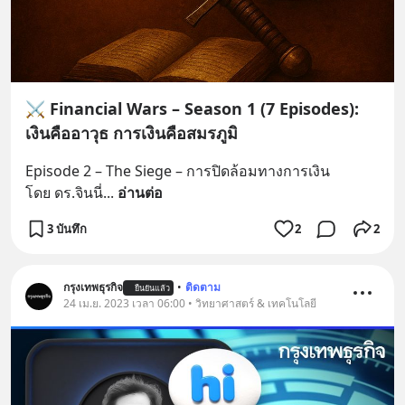
⚔️ Financial Wars – Season 1 (7 Episodes):
เงินคืออาวุธ การเงินคือสมรภูมิ
Episode 2 – The Siege – การปิดล้อมทางการเงิน
โดย ดร.จินนี่
... 
อ่านต่อ
3 บันทึก
2
2
กรุงเทพธุรกิจ
•
ติดตาม
ยืนยันแล้ว
24 เม.ย. 2023 เวลา 06:00 • วิทยาศาสตร์ & เทคโนโลยี