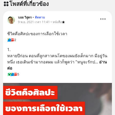
โพสต์ที่เกี่ยวข้อง
https://lin.ee/aMEkyNA
=========================
สนับสนุนโดย Inspire English
บอย วิสูตร
•
ติดตาม
9 พ.ย. 2021 เวลา 11:41 • หนังสือ
========================= 📍กด
รับสิทธิ์ทดลองเรียนฟรี! กับ Inspire
ชีวิตคือศิลปะของการเลือกใช้เวลา
English ที่นี่ : inspire-
2
english.in.th/event/inspire-english-
x-ด-ดล-blog-mrtharadhol-แคมเปญ
1.  
พิเศษ/ ติดต่อสอบถามคอร์สเรียนเพิ่ม
หลายปีก่อน ตอนที่ลูกสาวคนโตของผมยังเด็กมาก มีอยู่วัน
เติม Line : https://lin.ee/uaQvU5C
หนึ่ง เธอเดินเข้ามากอดผม แล้วก็พูดว่า "หนูจะรักป
... 
อ่าน
#เรียนรู้ผ่านการใช้จริง #มากกว่าการ
ต่อ
เรียนภาษา #InspireEnglish
5