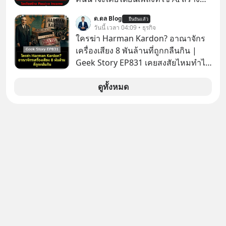
เขากลายเป็นกระดูกสันหลังของ
xU9gYcfVJk?feature=share
ผ่านหูกันมาบ้าง เช่น เพลง “ไม่มีใคร
อุตสาหกรรม EV โลกไปแล้ว… พวกเขา
ด.ดล Blog
ยืนยันแล้ว
รู้ตัวเรา” จากช่องชื่อว่า UNHEARD
วันนี้ เวลา 04:09 • ธุรกิจ
ทำได้อย่างไร เลือกฟังกันได้เลยนะครับ
MUSIC ที่ตอนนี้มียอดรับชมกว่า 26
ใครฆ่า Harman Kardon? อาณาจักร
อย่าลืมกด Follow ติดตาม PodCast
ล้านครั้งแล้ว
เครื่องเสียง 8 พันล้านที่ถูกกลืนกิน |
ช่อง Geek Forever’s Podcast ของผม
Geek Story EP831 เคยสงสัยไหมทำไม
กันด้วยนะครับ 🎧 ฟังผ่าน Spotify :
หูฟัง AKG ถึงกลายเป็นแค่ของแถมใน
https://tinyurl.com/mr39sd7c 🎧 ฟัง
กล่องมือถือ? หรือลำโพง JBL ถึงวางขาย
ดูทั้งหมด
ผ่าน Apple Podcast :
เกลื่อนตามห้างทั่วไป? ทั้งที่จริง ๆ แล้ว
https://tinyurl.com/rnca48jp 🎧 ฟัง
ชื่อเหล่านี้คือ “ตำนาน” ระดับเทพที่นัก
ผ่าน Podbean :
เล่นเครื่องเสียงยุคก่อนยอมจ่ายเงินหลัก
https://tinyurl.com/mryu7dv7 🎧
แสนเพื่อครอบครอง แต่เบื้องหลังความ
ฟังผ่าน Youtube :
แมสนี้ มีโศกนาฏกรรมของโลกธุรกิจ
https://youtu.be/IF27yAxJVDE The
ซ่อนอยู่ อาณาจักรเครื่องเสียงที่ยิ่งใหญ่
original article appeared here
ที่สุดบนโลก ถูกกว้านซื้อไปด้วยมูลค่า 8
https://www.tharadhol.com/geek-
พันล้านดอลลาร์โดย Samsung และสิ่ง
story-ep830-the-rebirth-of-
ที่เจ็บปวดที่สุดคือ ยักษ์ใหญ่จาก
panasonic/ ติดตามสาระดี ๆ อัพเดททุก
เกาหลีใต้ไม่ได้ซื้อเพราะหลงใหลใน
วันผ่าน Line OA ด.ดล Blog คลิกเลย -->
เสียงเพลง แต่ซื้อเพื่อเป็นทางลัดเอา
https://lin.ee/aMEkyNA