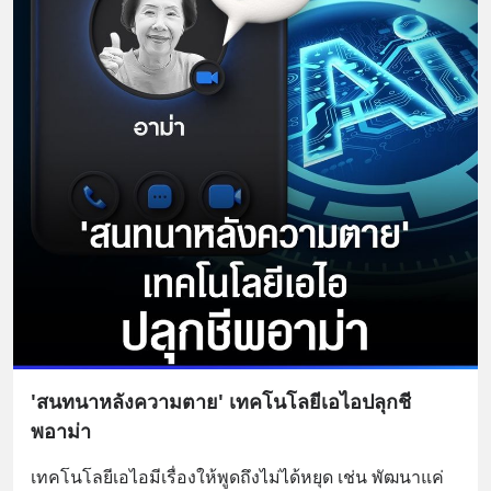
'สนทนาหลังความตาย' เทคโนโลยีเอไอปลุกชี
พอาม่า
เทคโนโลยีเอไอมีเรื่องให้พูดถึงไม่ได้หยุด เช่น พัฒนาแค่