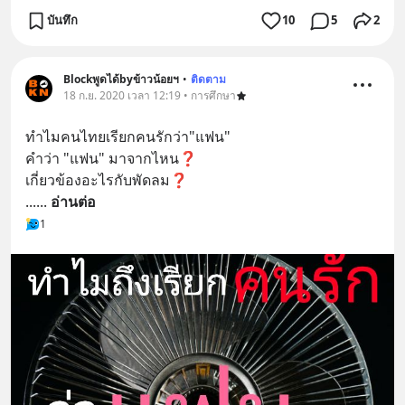
บันทึก
10
5
2
Blockพูดได้byข้าวน้อยฯ
•
ติดตาม
18 ก.ย. 2020 เวลา 12:19 • การศึกษา
ทำไมคนไทยเรียกคนรักว่า"แฟน"
คำว่า "แฟน" มาจากไหน❓
เกี่ยวข้องอะไรกับพัดลม❓
...
... 
อ่านต่อ
1