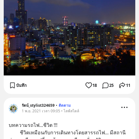
บันทึก
18
25
11
รัตน์_stylist324659
•
ติดตาม
1 พ.ย. 2021 เวลา 09:05 • ไลฟ์สไตล์
บทความรถไฟ...ชีวิต !!!
         ชีวิตเหมือนกับการเดินทางโดยสารรถไฟ... มีสถานี