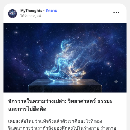
MyThoughts
•
ติดตาม
ได้รับการบูสต์
จักรวาลในความว่างเปล่า: วิทยาศาสตร์ ธรรมะ
และการไม่ยึดติด
เคยสงสัยไหมว่าแท้จริงแล้วตัวเราคืออะไร? ลอง
จินตนาการว่าเรากำลังมองลึกลงไปในร่างกาย ร่างกาย