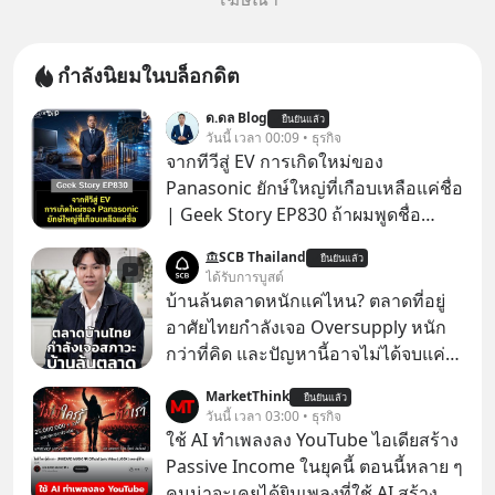
กำลังนิยมในบล็อกดิต
ด.ดล Blog
ยืนยันแล้ว
วันนี้ เวลา 00:09 • ธุรกิจ
จากทีวีสู่ EV การเกิดใหม่ของ
Panasonic ยักษ์ใหญ่ที่เกือบเหลือแค่ชื่อ
| Geek Story EP830 ถ้าผมพูดชื่อ
Panasoni คุณนึกถึงอะไร? ทีวี, ตู้เย็น,
SCB Thailand
ยืนยันแล้ว
ถ่านไฟฉาย? ถ้าคุณยังคิดแบบนั้น แสดง
ได้รับการบูสต์
ว่าคุณกำลังพลาดเรื่องราวการ
บ้านล้นตลาดหนักแค่ไหน? ตลาดที่อยู่
‘Rebranding’ ที่ดุเดือดที่สุดใน
อาศัยไทยกำลังเจอ Oversupply หนัก
ประวัติศาสตร์ญี่ปุ่น! รู้หรือไม่ว่า ในวันที่
กว่าที่คิด และปัญหานี้อาจไม่ได้จบแค่
พวกเขาขาดทุนย่อยยับเกือบ 3 แสนล้าน
เรื่องเศรษฐกิจ #SCBEIC #อสังหา #บ้าน
MarketThink
บาท Panasonic ตัดสินใจหักดิบ ทิ้ง
ยืนยันแล้ว
ล้นตลาด #เศรษฐกิจไทย #EICAround
วันนี้ เวลา 03:00 • ธุรกิจ
ตลาดเครื่องใช้ไฟฟ้าที่สู้ B2C ไม่ไหว
#SCBThailand สามารถดูคลิปที่
ใช้ AI ทำเพลงลง YouTube ไอเดียสร้าง
แล้วหันไปเดิมพันครั้งใหญ่กับ Tesla
youtube ประกอบได้ที่ link :
Passive Income ในยุคนี้ ตอนนี้หลาย ๆ
และ Software Solutions จนวันนี้พวก
https://youtube.com/shorts/-
คนน่าจะเคยได้ยินเพลงที่ใช้ AI สร้าง