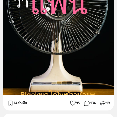
14 บันทึก
95
134
19