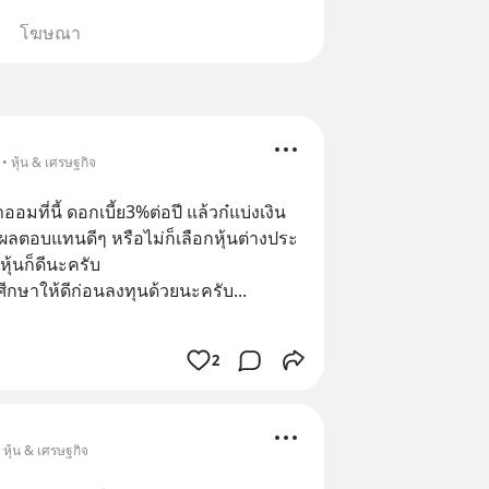
โฆษณา
• หุ้น & เศรษฐกิจ
มที่นี้ ดอกเบี้ย3%ต่อปี แล้วก๋แบ่งเงิน
ีผลตอบแทนดีๆ หรือไม่ก็เลือกหุ้นต่างประ
ุ้นก็ดีนะครับ 
บ ศีกษาให้ดีก่อนลงทุนด้วยนะครับ
... 
2
 หุ้น & เศรษฐกิจ