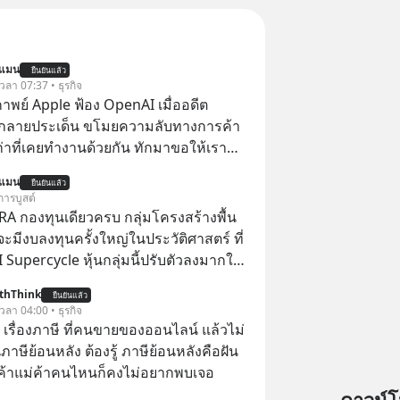
นแมน
ยืนยันแล้ว
 เวลา 07:37 • ธุรกิจ
าพย์ Apple ฟ้อง OpenAI เมื่ออดีต
กลายประเด็น ขโมยความลับทางการค้า
เก่าที่เคยทำงานด้วยกัน ทักมาขอให้เรา
์งานเก่าที่เขาเคยทำไว้ ตอนยังอยู่บริษัท
นแมน
ยืนยันแล้ว
การบูสต์
RA กองทุนเดียวครบ กลุ่มโครงสร้างพื้น
่จะมีงบลงทุนครั้งใหญ่ในประวัติศาสตร์ ที่
AI Supercycle หุ้นกลุ่มนี้ปรับตัวลงมากใน
่ผ่านมา แต่ความจริงคือทั่วโลกยังเดินหน้า
thThink
ยืนยันแล้ว
อย่างต่อเนื่อง ซึ่งต้องการโครงสร้างพื้น
 เวลา 04:00 • ธุรกิจ
I จำนวนมาก ตั้งแต่เมโมรีชิป เก็บข้อมูล
อ เรื่องภาษี ที่คนขายของออนไลน์ แล้วไม่
ไฟฟ้า และระบายความร้อน
ษีย้อนหลัง ต้องรู้ ภาษีย้อนหลังคือฝัน
พ่อค้าแม่ค้าคนไหนก็คงไม่อยากพบเจอ