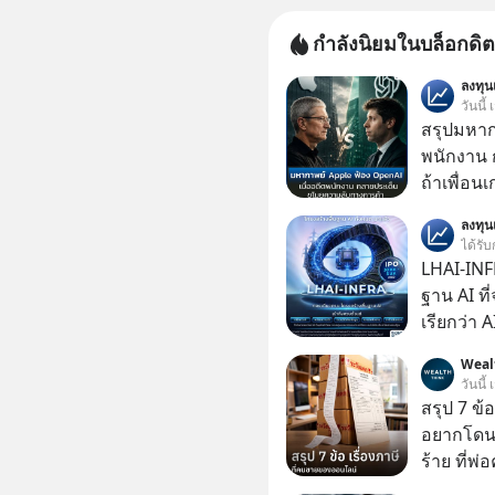
กำลังนิยมในบล็อกดิต
ลงทุ
วันนี้
สรุปมหาก
พนักงาน 
ถ้าเพื่อน
ช่วยหาไฟล
ลงทุ
เดียวกัน
ได้รับ
LHAI-INF
ฐาน AI ที
เรียกว่า 
1 เดือนที
Weal
ลงทุน AI 
วันนี้
ฐานด้าน A
สรุป 7 ข้
ยันระบบ
อยากโดนภา
ร้าย ที่