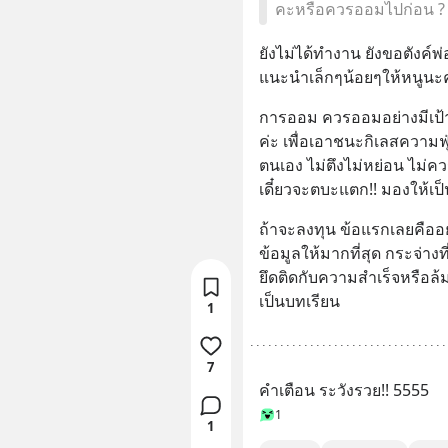
คะหรือควรออมไปก่อน ?
ยังไม่ได้ทำงาน ยังขอตังค์พ่อ
แนะนำเล็กๆน้อยๆให้หนูนะ
การออม ควรออมอย่างมีเป้าห
ค่ะ เพื่อเอาชนะกิเลสความฟุ
ตนเอง ไม่ตึงไม่หย่อน ไม่ค
เดี๋ยวจะตบะแตก!! มองให้เป็
ถ้าจะลงทุน ข้อแรกเลยคืออย
ข้อมูลให้มากที่สุด กระจ่างที
ยึดติดกับความสำเร็จหรือล้
เป็นบทเรียน
1
7
คำเตือน ระวังรวย!! 5555
1
1