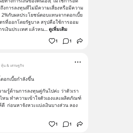
ยทางการเงินของตนเอง( ไม่ใช่การอด
ยถึงการลงทุนทีไม่มีความเสี่ยงหรือมีความ
นเฟ้อ 2%กับผลประโยชน์ตอบแทนจากดอกเบี้ย
ตรที่ออกโดยรัฐบาล สรุปคือใช้การออม
รเงินประเทศ แล้วหน
... 
ดูเพิ่มเติม
1
1
 หุ้น & เศรษฐกิจ
ดอกเบี้ยกำลังขึ้น
มรู้ด้านการลงทุนคู่กันไปค่ะ ว่าตัวเรา
ไหน ทำความเข้าใจตัวเองและผลิตภัณฑ์
ดี  ก่อนหาจังหวะแบ่งเงินบางส่วน ลอง
1
1