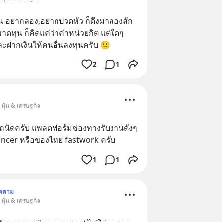
 อยากลอง,อยากปวดหัว ก็ดึงมาลองสัก 
าขาดทุน ก็คิดแค่ว่าค่าหน่วยกิต แต่ใดๆ
และฝากเงินให้คนอื่นลงทุนครับ 🙂
2
1
 หุ้น & เศรษฐกิจ
ถนัดครับ แพลตฟอร์มช่องทางรับงานดังๆ 
ancer หรือของไทย fastwork ครับ
1
1
ิดตาม
 หุ้น & เศรษฐกิจ