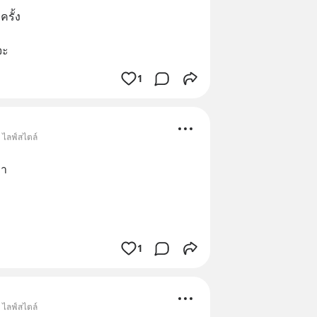
ครั้ง
จะ
1
 ไลฟ์สไตล์
ษา
1
 ไลฟ์สไตล์