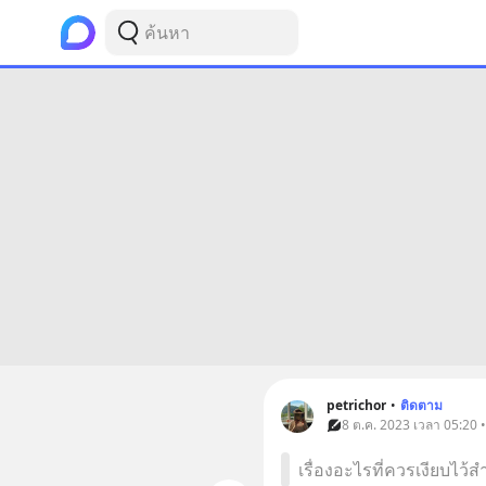
petrichor
•
ติดตาม
8 ต.ค. 2023 เวลา 05:20 •
เรื่องอะไรที่ควรเงียบไว้