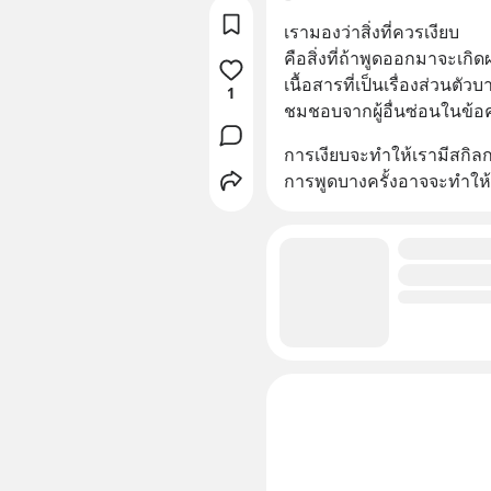
เรามองว่าสิ่งที่ควรเงียบ
คือสิ่งที่ถ้าพูดออกมาจะเกิด
เนื้อสารที่เป็นเรื่องส่วนตั
1
ชมชอบจากผู้อื่นซ่อนในข้อความท
การเงียบจะทำให้เรามีสกิลก
การพูดบางครั้งอาจจะทำให้