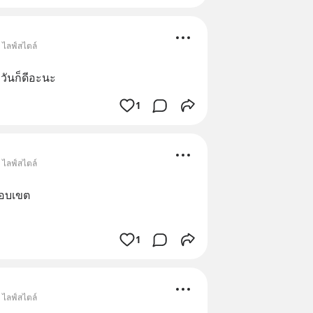
 ไลฟ์สไตล์
ุกวันก็ดีอะนะ
1
 ไลฟ์สไตล์
ขอบเขต
1
 ไลฟ์สไตล์