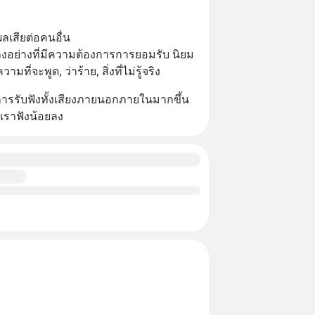
ผลเสียต่อคนอื่น
วบางอย่างที่มีความต้องการการยอมรับ นิยม 
ี่จะพูด, ว่าร้าย, สิ่งที่ไม่รู้จริง
ารรับฟังทั้งเสียงภายนอกภายในมากขึ้น 
เราฟังน้อยลง