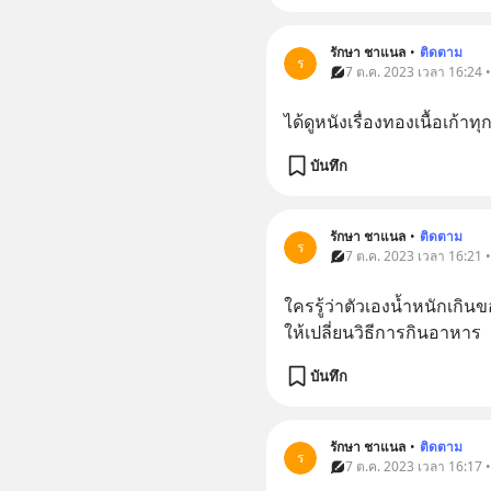
รักษา ชาแนล
•
ติดตาม
ร
7 ต.ค. 2023 เวลา 16:24 •
ได้ดูหนังเรื่องทองเนื้อเก้าท
บันทึก
รักษา ชาแนล
•
ติดตาม
ร
7 ต.ค. 2023 เวลา 16:21 •
ใครรู้ว่าตัวเองน้ำหนักเกิน
ให้เปลี่ยนวิธีการกินอาหาร
บันทึก
รักษา ชาแนล
•
ติดตาม
ร
7 ต.ค. 2023 เวลา 16:17 •