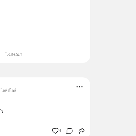
โฆษณา
 ไลฟ์สไตล์
ัว
1