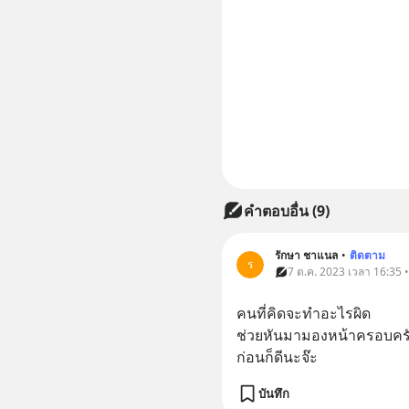
คำตอบอื่น
(
9
)
รักษา ชาแนล
•
ติดตาม
ร
7 ต.ค. 2023 เวลา 16:35 •
คนที่คิดจะทำอะไรผิด
ช่วยหันมามองหน้าครอบคร
ก่อนก็ดีนะจ๊ะ
บันทึก