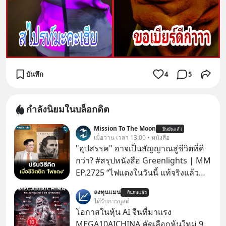
บันทึก
4
5
กำลังนิยมในบล็อกดิต
Mission To The Moon
ยืนยันแล้ว
เมื่อวาน เวลา 13:00 • หนังสือ
"อุปสรรค" อาจเป็นสัญญาณสู่ชีวิตที่ดี
กว่า? #สรุปหนังสือ Greenlights | MM
EP.2725 “ไฟแดงในวันนี้ แท้จริงแล้ว
อาจเป็นสัญญาณไฟเขียวที่ยังไม่ถึงเวลา
ลงทุนแมน
ยืนยันแล้ว
เปลี่ยนสี” McConaughey ดาราดาวรุ่ง
ได้รับการบูสต์
ในยุคหนึ่ง เคยปฏิเสธเงินค่าตัวหนังรอม
โอกาสในหุ้น AI จีนที่มาแรง
คอมที่สูงถึง 14.5 ล้านดอลลาร์ (หรือ
MEGA10AICHINA คัดเลือกหุ้นใหม่ 9