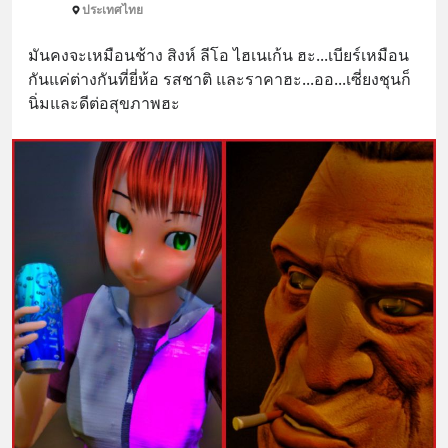
ประเทศไทย
มันคงจะเหมือนช้าง สิงห์ ลีโอ ไฮเนเก้น ฮะ...เบียร์เหมือน
กันแค่ต่างกันที่ยี่ห้อ รสชาติ และราคาฮะ...ออ...เซี่ยงชุนก็
นิ่มและดีต่อสุขภาพฮะ