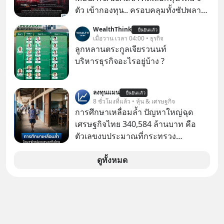
ราว 500 ล้านบาท) เพียงเพราะเขาไม่
ตัว เข้ากองทุน.. ครอบคลุมทั้งซัปพลาย
อยากขังตัวเองไว้ในกล่องเดิมๆ ผลที่
เชน AI จีน พิเศษ ช่วง 3 - 19 ส.ค. 69 มี
WealthThink
ตามมาคือ โทรศัพท์ของเขากลายเป็น
ยืนยันแล้ว
โปรโมชัน ลด 50% ค่าธรรมเนียมซื้อ |
เมื่อวาน เวลา 04:00 • ธุรกิจ
ความเงียบสนิทนานถึง 14 เดือนเต็ม แต่
ยอด 2 ล้านบาทขึ้นไป ฟรีค่าธรรมเนียม
ลูกหลานตระกูลเจียรวนนท์
ความเงียบและ "ไฟแดง" ในวันนั้นกลับ
ซื้อ
บริหารธุรกิจอะไรอยู่บ้าง ?
กลายเป็นการถอยหลังเพื่อตั้งหลัก จนส่ง
ให้เขาก้าวขึ้นไปยืนถือรางวัลออสการ์
ในบทบาทที่เปลี่ยนชีวิตเขาไปตลอดกาล
ลงทุนแมน
ยืนยันแล้ว
8 ชั่วโมงที่แล้ว • หุ้น & เศรษฐกิจ
ใน MM EP. นี้ เราจะมาร่วมถอดรหัส
การศึกษาเหลื่อมล้ำ ปัญหาใหญ่ฉุด
และปรับวิธีคิดกันว่า Greenlight (ไฟ
เศรษฐกิจไทย 340,584 ล้านบาท คือ
เขียว) จะสร้างมันขึ้นมาล่วงหน้าด้วย
ตัวเลขงบประมาณที่กระทรวง
วินัยและความพร้อมได้อย่างไร?
ศึกษาธิการ ได้รับจัดสรรในงบประมาณ
Yellowlight (ไฟเหลือง) จะรับมือกับ
รายจ่ายประจำปี 2568 ซึ่งมากที่สุดเป็น
ดูทั้งหมด
สัญญาณเตือน และชะลอตัวอย่างมีสติ
อันดับ 2 รองจากกระทรวงการคลัง
อย่างไร? Redlight (ไฟแดง) จะเปลี่ยน
อุปสรรคและความผิดพลาดให้กลายเป็น
บทเรียนที่ส่งเราไปได้ไกลกว่าเดิมได้
อย่างไร? หากคุณกำลังรู้สึกว่าชีวิตเจอ
แต่ทางตัน ลองเปิดใจฟัง EP. นี้ แล้วคุณ