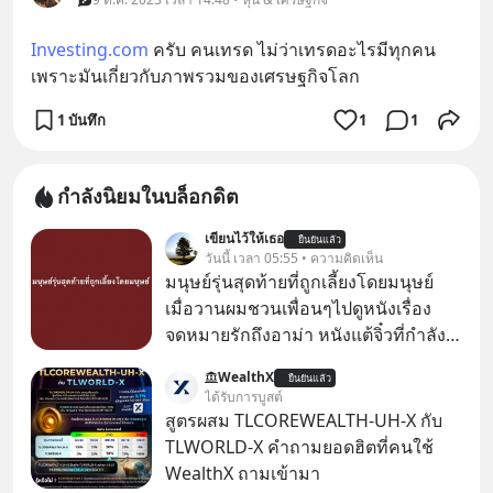
Investing.com
 ครับ คนเทรด ไม่ว่าเทรดอะไรมีทุกคน
เพราะมันเกี่ยวกับภาพรวมของเศรษฐกิจโลก
1 บันทึก
1
1
กำลังนิยมในบล็อกดิต
เขียนไว้ให้เธอ
ยืนยันแล้ว
วันนี้ เวลา 05:55 • ความคิดเห็น
มนุษย์รุ่นสุดท้ายที่ถูกเลี้ยงโดยมนุษย์
เมื่อวานผมชวนเพื่อนๆไปดูหนังเรื่อง
จดหมายรักถึงอาม่า หนังแต้จิ๋วที่กำลัง
โด่งดังทั่วโลกอยู่ในตอนนี้ เหตุเกิดจาก
WealthX
ยืนยันแล้ว
ป๊าผมเห็นโปสเตอร์หนังเรื่องนี้หลาย
ได้รับการบูสต์
เดือนก่อนและอยากดูมาก ด้วยเพราะว่า
สูตรผสม TLCOREWEALTH-UH-X กับ
อากงก็มาจากเมืองจีน ป๊าก็พูดแต้จิ๋วได้
TLWORLD-X คำถามยอดฮิตที่คนใช้
มีเรื่องราวมีความผูกพันที่ได้ยินตั้งแต่
WealthX ถามเข้ามา