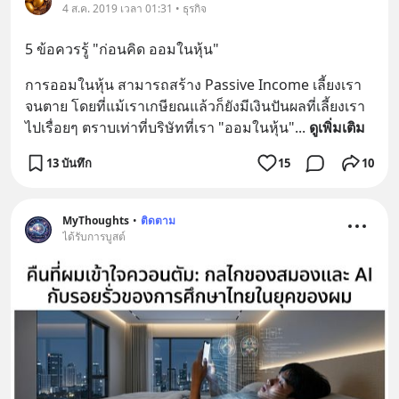
4 ส.ค. 2019 เวลา 01:31 • ธุรกิจ
5 ข้อควรรู้ "ก่อนคิด ออมในหุ้น"
การออมในหุ้น สามารถสร้าง Passive Income เลี้ยงเรา
จนตาย โดยที่แม้เราเกษียณแล้วก็ยังมีเงินปันผลที่เลี้ยงเรา
ไปเรื่อยๆ ตราบเท่าที่บริษัทที่เรา "ออมในหุ้น"
... 
ดูเพิ่มเติม
13 บันทึก
15
10
MyThoughts
•
ติดตาม
ได้รับการบูสต์