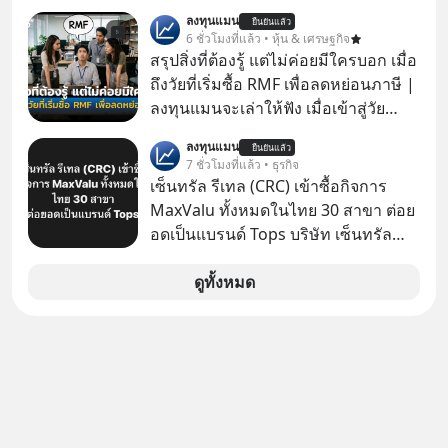
เด็ก
ลงทุนแมน
ยืนยันแล้ว
6 ชั่วโมงที่แล้ว • หุ้น & เศรษฐกิจ
สรุปสิ่งที่ต้องรู้ แต่ไม่ค่อยมีใครบอก เมื่อ
ถึงวัยที่เริ่มซื้อ RMF เพื่อลดหย่อนภาษี |
ลงทุนแมนจะเล่าให้ฟัง เมื่อเข้าสู่วัย
ทำงานและเริ่มมีรายได้ถึงเกณฑ์เสีย
ลงทุนแมน
ยืนยันแล้ว
ภาษี หลายคนมักได้รับคำแนะนำให้
7 ชั่วโมงที่แล้ว • ธุรกิจ
ลงทุนใน RMF เพราะนอกจากจะช่วยลด
เซ็นทรัล รีเทล (CRC) เข้าซื้อกิจการ
หย่อนภาษีได้แล้ว ยังเป็นโอกาสในการ
MaxValu ทั้งหมดในไทย 30 สาขา ต่อย
สร้างความมั่งคั่งระยะยาว แต่น้อยคน
อดเป็นแบรนด์ Tops บริษัท เซ็นทรัล
นักที่จะลงลึกว่า ถ้าลงทุนใน RMF ควรรู้
รีเทล คอร์ปอเรชั่น จำกัด (มหาชน) หรือ
อะไรบ้าง ควรดู ตรงไหน ทำอย่างไร ถึง
CRC แจ้งตลาดหลักทรัพย์ฯ ว่า บริษัท
ดูทั้งหมด
จะดีกับเรา แล้วเราควรรู้ข้อมูลอะไร
เซ็นทรัล ฟู้ด รีเทล จำกัด (CFR) ซึ่งเป็น
เกี่ยวกับ RMF บ้าง เพื่อให้นำไปใช้ต่อได้
บริษัทย่อยที่ CRC ถือหุ้นทั้งทางตรงและ
จริง ๆ ลงทุนแมนจะเล่าให้ฟัง
ทางอ้อม 100%