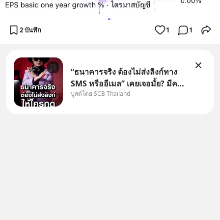
2 บันทึก
1
1
“ธนาคารจริง ต้องไม่ส่งลิงก์ทาง
SMS หรืออีเมล” เคยเจอมั้ย? มีคน
บูสต์โดย SCB Thailand
อ้างว่าโทรจากธนาคาร บอกว่า
บัญชีมีปัญหา แล้วให้กดลิงก์โน่นนี่
หรือสแกนคิวอาร์โค้ดทันที มาฟัง
“ป้าเก๋าเล่ากลโกง” เพื่อรู้ทันมุก
หลอกลวงในคราบ