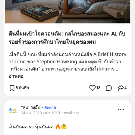
คืนที่ผมเข้าใจควอนตัม: กลไกของสมองและ AI กับ
รอยรั่วของการศึกษาไทยในยุคของผม
เมื่อคืนนี้ ขณะที่ผมกำลังนอนอ่านหนังสือ A Brief History 
of Time ของ Stephen Hawking ผมสะดุดเข้ากับคำว่า 
"หนึ่งควอนตัม" อ่านทวนอยู่หลายรอบก็ยังไม่สามาร
... 
อ่านต่อ
5 บันทึก
18
4
"หุ้น" กันมั๊ย!
•
ติดตาม
24 ก.ค. 2019 เวลา 10:01 • การศึกษา
เงินปันผล vs หุ้นปันผล 🔥🤔