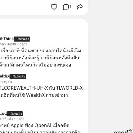
1
thThink
ยืนยันแล้ว
 เวลา 04:00 • ธุรกิจ
อ เรื่องภาษี ที่คนขายของออนไลน์ แล้วไม่
ษีย้อนหลัง ต้องรู้ ภาษีย้อนหลังคือฝัน
พ่อค้าแม่ค้าคนไหนก็คงไม่อยากพบเจอ
althX
ยืนยันแล้ว
การบูสต์
 TLCOREWEALTH-UH-X กับ TLWORLD-X
ฮิตที่คนใช้ WealthX ถามเข้ามา
นแมน
ยืนยันแล้ว
โมงที่แล้ว • ธุรกิจ
าพย์ Apple ฟ้อง OpenAI เมื่ออดีต
กลายประเด็น ขโมยความลับทางการค้า