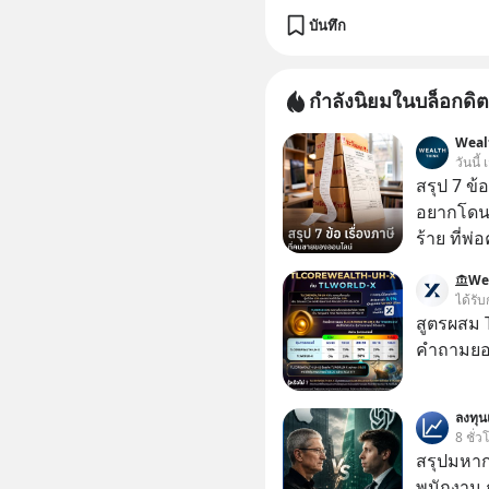
บันทึก
กำลังนิยมในบล็อกดิต
Weal
วันนี้
สรุป 7 ข้
อยากโดนภา
ร้าย ที่
We
ได้รับ
สูตรผสม
คำถามยอด
ลงทุ
8 ชั่ว
สรุปมหาก
พนักงาน 