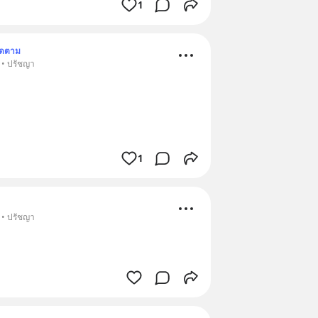
1
ิดตาม
 • ปรัชญา
1
 • ปรัชญา