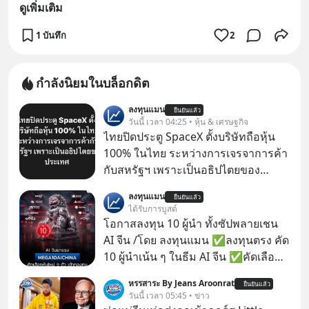
ดูเพิ่มเติม
1 บันทึก
2
กำลังนิยมในบล็อกดิต
ลงทุนแมน
ยืนยันแล้ว
วันนี้ เวลา 04:25 • หุ้น & เศรษฐกิจ
ไทยปิดประตู SpaceX ตั้งบริษัทถือหุ้น
100% ในไทย ระหว่างการเจรจาการค้า
กับสหรัฐฯ เพราะเป็นอธิปไตยของ
ประเทศ Bloomberg รายงาน ไทย
ลงทุนแมน
ยืนยันแล้ว
ประกาศจุดยืนชัดเจนว่า จะไม่อนุญาต
ได้รับการบูสต์
ให้บริษัทสหรัฐฯ ตั้งบริษัทโทรคมนาคม
โอกาสลงทุน 10 ผู้นำ ทั้งซัปพลายเชน
ดาวเทียมที่ถือหุ้น 100% โดยชาวต่าง
AI จีน /โดย ลงทุนแมน ✅ลงทุนตรง คัด
ชาติ ในระหว่างการเจรจาการค้ากับ
10 ผู้นำเน้น ๆ ในธีม AI จีน ✅คัดเลือก
รัฐบาลสหรัฐ โดยให้เหตุผลว่าเป็น
หุ้นใหม่ 9 ตัว เข้ากองทุน ✅ร่วมเป็น
หรรสาระ By Jeans Aroonrat
ประเด็นด้านอธิปไตยของประเทศ
ยืนยันแล้ว
เจ้าของผู้นำ AI จีน ตั้งแต่โรงงานผลิตชิป
วันนี้ เวลา 05:45 • ข่าว
หน่วยความจำ โมเดล AI ยันหุ่นยนต์