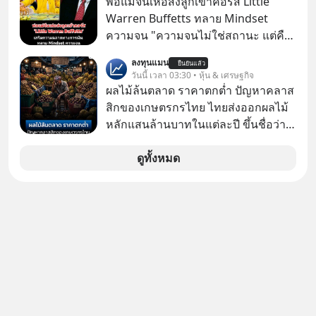
พ่อแม่จีนเห่อส่งลูกเข้าคอร์ส Little
✅ได้การรับยกเว้นภาษี Capital Gain
Warren Buffetts ทลาย Mindset
ตามกฎหมายภาษีของประเทศไทย
ความจน "ความจนไม่ใช่สถานะ แต่คือ
Mindset"
ลงทุนแมน
ยืนยันแล้ว
วันนี้ เวลา 03:30 • หุ้น & เศรษฐกิจ
ผลไม้ล้นตลาด ราคาตกต่ำ ปัญหาคลาส
สิกของเกษตรกรไทย ไทยส่งออกผลไม้
หลักแสนล้านบาทในแต่ละปี ขึ้นชื่อว่า
เป็นผู้ผลิตและส่งออกผลไม้เมืองร้อน
เบอร์ต้น ๆ ของโลก
ดูทั้งหมด