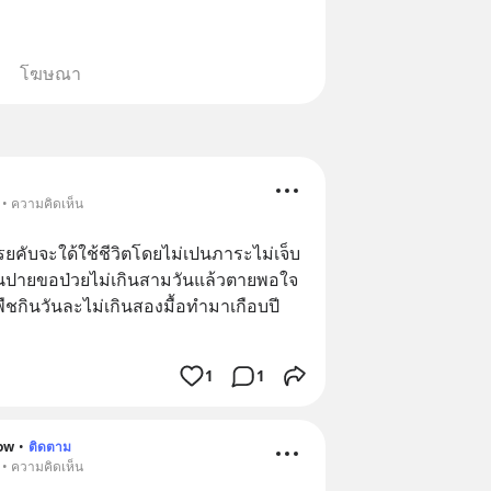
โฆษณา
 • ความคิดเห็น
้เรยคับจะใด้ใช้ชีวิตโดยไม่เปนภาระไม่เจ็บ
ั้นปายขอป่วยไม่เกินสามวันแล้วตายพอใจ
พืชกินวันละไม่เกินสองมื้อทำมาเกือบปี
1
1
ow
•
ติดตาม
 • ความคิดเห็น