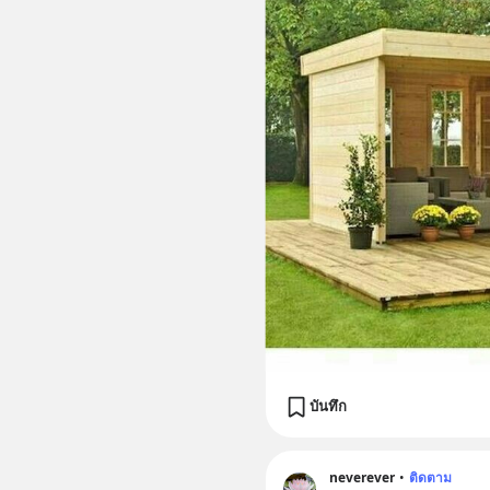
บันทึก
neverever
•
ติดตาม