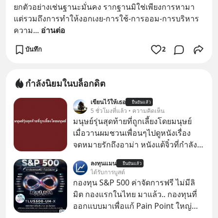
ยกตัวอย่างเช่นฐานะมั่นคง รากฐานมิใช่เพียงการหามา 
แต่รวมถึงการทำให้งอกเงย-การใช้-การออม-การบริหาร
ความ
... 
อ่านต่อ
บันทึก
2
กำลังนิยมในบล็อกดิต
เขียนไว้ให้เธอ
ยืนยันแล้ว
5 ชั่วโมงที่แล้ว • ความคิดเห็น
มนุษย์รุ่นสุดท้ายที่ถูกเลี้ยงโดยมนุษย์
เมื่อวานผมชวนเพื่อนๆไปดูหนังเรื่อง
จดหมายรักถึงอาม่า หนังแต้จิ๋วที่กำลัง
โด่งดังทั่วโลกอยู่ในตอนนี้ เหตุเกิดจาก
ลงทุนแมน
ยืนยันแล้ว
ป๊าผมเห็นโปสเตอร์หนังเรื่องนี้หลาย
ได้รับการบูสต์
เดือนก่อนและอยากดูมาก ด้วยเพราะว่า
กองทุน S&P 500 ค่าจัดการฟรี ไม่มีลิ
อากงก็มาจากเมืองจีน ป๊าก็พูดแต้จิ๋วได้
มิต กองแรกในไทย มาแล้ว.. กองทุนที่
มีเรื่องราวมีความผูกพันที่ได้ยินตั้งแต่
ออกแบบมาเพื่อแก้ Pain Point ใหญ่
เด็ก
ของนักลงทุนไทยพร้อมกัน 3 เรื่อง