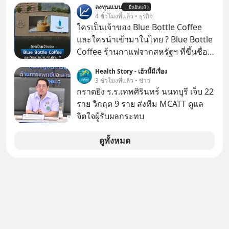
ลงทุนแมน
ยืนยันแล้ว
4 ชั่วโมงที่แล้ว • ธุรกิจ
ใครเป็นเจ้าของ Blue Bottle Coffee
และใครนำเข้ามาในไทย ? Blue Bottle
Coffee ร้านกาแฟจากสหรัฐฯ ที่ขึ้นชื่อ
เรื่องความพิถีพิถัน กำลังจะเปิดสาขา
Health Story - เฮ้วนี้มีเรื่อง
แรกในประเทศไทย ที่ Central Park
3 ชั่วโมงที่แล้ว • ข่าว
กราดยิง ร.ร.เทพศิรินทร์ นนทบุรี เจ็บ 22
ราย วิกฤต 9 ราย ส่งทีม MCATT ดูแล
จิตใจผู้รับผลกระทบ
ดูทั้งหมด