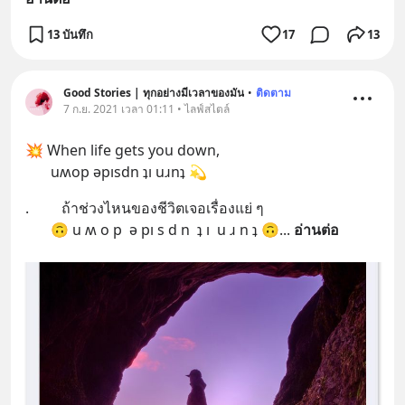
13 บันทึก
17
13
Good Stories | ทุกอย่างมีเวลาของมัน
•
ติดตาม
7 ก.ย. 2021 เวลา 01:11 • ไลฟ์สไตล์
💥 When life gets you down, 
       uʍop ǝpısdn ʇı uɹnʇ 💫
.         ถ้าช่วงไหนของชีวิตเจอเรื่องแย่ ๆ 
       🙃 u ʍ o p  ǝ pı s d n  ʇ ı  u ɹ n ʇ 🙃
... 
อ่านต่อ