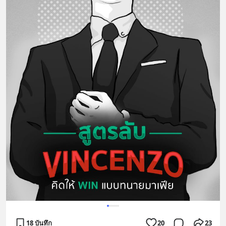
18 บันทึก
20
23