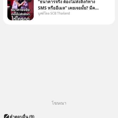
“ธนาคารจริง ต้องไม่ส่งลิงก์ทาง
SMS หรืออีเมล” เคยเจอมั้ย? มีคน
บูสต์โดย SCB Thailand
อ้างว่าโทรจากธนาคาร บอกว่า
บัญชีมีปัญหา แล้วให้กดลิงก์โน่นนี่
หรือสแกนคิวอาร์โค้ดทันที มาฟัง
“ป้าเก๋าเล่ากลโกง” เพื่อรู้ทันมุก
หลอกลวงในคราบ
โฆษณา
คำตอบอื่น
(
9
)