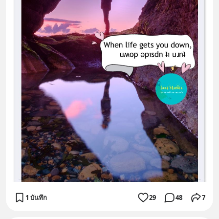
1 บันทึก
29
48
7