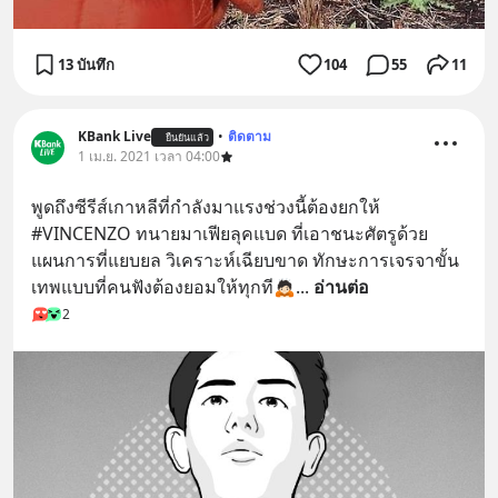
13 บันทึก
104
55
11
KBank Live
•
ติดตาม
ยืนยันแล้ว
1 เม.ย. 2021 เวลา 04:00
พูดถึงซีรีส์เกาหลีที่กำลังมาแรงช่วงนี้ต้องยกให้ 
#VINCENZO ทนายมาเฟียลุคแบด ที่เอาชนะศัตรูด้วย
แผนการที่แยบยล วิเคราะห์เฉียบขาด ทักษะการเจรจาขั้น
เทพแบบที่คนฟังต้องยอมให้ทุกที🙇🏻
... 
อ่านต่อ
2