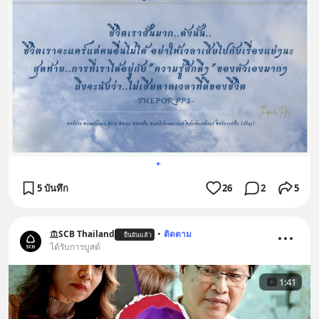
5 บันทึก
26
2
5
SCB Thailand
•
ติดตาม
ยืนยันแล้ว
ได้รับการบูสต์
1:41