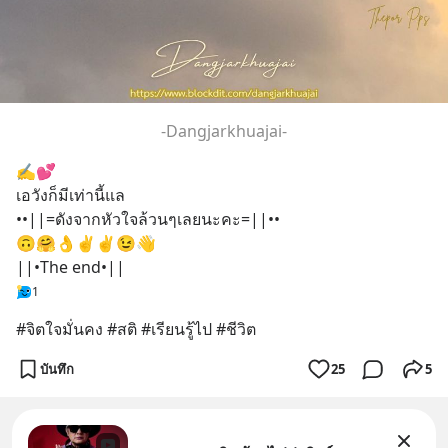
-Dangjarkhuajai-
✍️💕
เอวังก็มีเท่านี้แล 
••||=ดังจากหัวใจล้วนๆเลยนะคะ=||••
🙃🤗👌✌️✌️😉👋
||•The end•||
1
#จิตใจมั่นคง #สติ #เรียนรู้ไป #ชีวิต
บันทึก
25
5