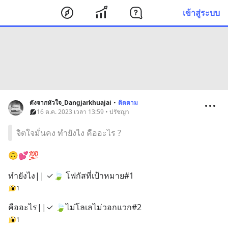
เข้าสู่ระบบ
ดังจากหัวใจ_Dangjarkhuajai
•
ติดตาม
16 ต.ค. 2023 เวลา 13:59 • ปรัชญา
จิตใจมั่นคง ทำยังไง คืออะไร ?
🙃💕💯
ทำยังไง|| ✓🍃 โฟกัสที่เป้าหมาย#1
1
คืออะไร||✓ 🍃ไม่โลเลไม่วอกแวก#2
1