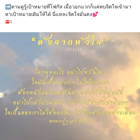
➡️ตามดูรู้เป้าหมายที่โฟกัส เมื่อวอกแวกก็แค่ตบจิตใจเข้ามา
หาเป้าหมายเดิมให้ได้ นี่แหละจิตใจมั่นคง💕
1