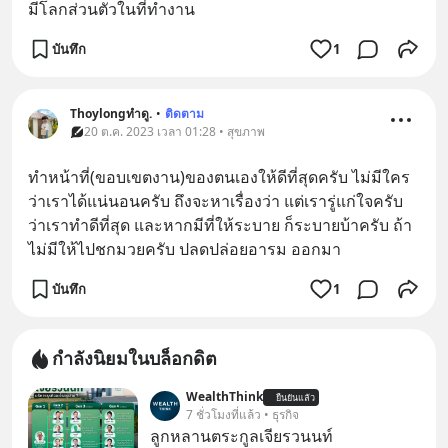
มีโลกส่วนตัวในที่ทำงาน
บันทึก
1
Thoylongทำดู.
•
ติดตาม
20 ต.ค. 2023 เวลา 01:28 • สุขภาพ
ทำหน้าที่(ขอบเขตงาน)ของตนเองให้ดีที่สุดครับ ไม่มีใคร
ว่าเราได้แน่นอนครับ ถึงจะหาเรื่องว่า แต่เรารู่แก่ใจครับ
ว่าเราทำดีที่สุด และหากมีที่ให้ระบาย ก็ระบายบ้าครับ ถ้า
ไม่มีให้ไปชกมวยครับ ปลดปล่อยอารม ออกมา
บันทึก
1
กำลังนิยมในบล็อกดิต
WealthThink
ยืนยันแล้ว
7 ชั่วโมงที่แล้ว • ธุรกิจ
ลูกหลานตระกูลเจียรวนนท์