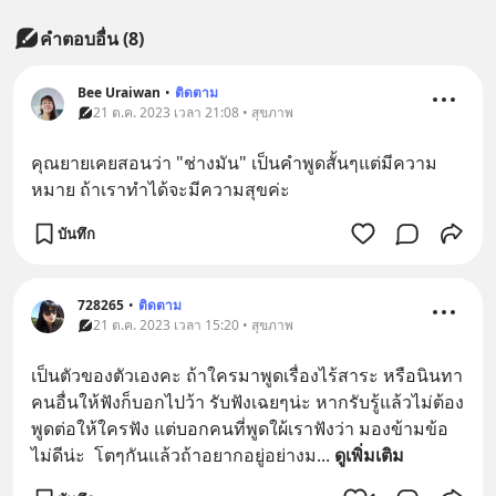
คำตอบอื่น
(
8
)
Bee Uraiwan
•
ติดตาม
21 ต.ค. 2023 เวลา 21:08 • สุขภาพ
คุณยายเคยสอนว่า "ช่างมัน" เป็นคำพูดสั้นๆแต่มีความ
หมาย ถ้าเราทำได้จะมีความสุขค่ะ
บันทึก
728265
•
ติดตาม
21 ต.ค. 2023 เวลา 15:20 • สุขภาพ
เป็นตัวของตัวเองคะ ถ้าใครมาพูดเรื่องไร้สาระ หรือนินทา
คนอื่นให้ฟังก็บอกไปว้า รับฟังเฉยๆน่ะ หากรับรู้แล้วไม่ต้อง
พูดต่อให้ใครฟัง แต่บอกคนที่พูดใผ้เราฟังว่า มองข้ามข้อ
ไม่ดีน่ะ  โตๆกันแล้วถ้าอยากอยู่อย่างม
... 
ดูเพิ่มเติม