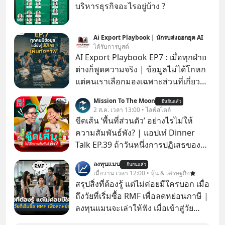
บริหารธุรกิจอะไรอยู่บ้าง ?
Ai Export Playbook | นักรบส่งออกยุค AI
ได้รับการบูสต์
AI Export Playbook EP7 : เมื่อทุกฝ่าย
ต่างก็พูดความจริง | ข้อมูลไม่ได้โกหก
แต่คนเราเลือกมองเฉพาะส่วนที่เกี่ยวกับ
ตัวเองเสมอ
Mission To The Moon
ยืนยันแล้ว
2 ส.ค. เวลา 13:00 • ไลฟ์สไตล์
ขีดเส้น ‘พื้นที่ส่วนตัว’ อย่างไรไม่ให้
ความสัมพันธ์พัง? | แอปเท๋ Dinner
Talk EP.39 ถ้าวันหนึ่งการปฏิเสธของ
เราทำให้อีกฝ่ายรู้สึกเจ็บปวด คิดว่าเรา
ลงทุนแมน
ยืนยันแล้ว
ตั้งกำแพงใส่และมองว่าเราเห็นแก่ตัวทั้ง
เมื่อวาน เวลา 12:00 • หุ้น & เศรษฐกิจ
ที่เราเองก็ไม่เคยปฏิเสธใครอย่างนี้มา
สรุปสิ่งที่ต้องรู้ แต่ไม่ค่อยมีใครบอก เมื่อ
ก่อน แต่พอตั้งใจจะ ‘สร้างขอบเขต’ เพื่อ
ถึงวัยที่เริ่มซื้อ RMF เพื่อลดหย่อนภาษี |
ตัวเองดูสักครั้ง กลับทำให้เกิดรอยร้าว
ลงทุนแมนจะเล่าให้ฟัง เมื่อเข้าสู่วัย
ในความสัมพันธ์เสียอย่างนั้น โดยราย
ทำงานและเริ่มมีรายได้ถึงเกณฑ์เสีย