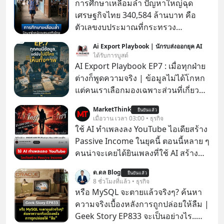
การศึกษาเหลื่อมล้ำ ปัญหาใหญ่ฉุด
เศรษฐกิจไทย 340,584 ล้านบาท คือ
ตัวเลขงบประมาณที่กระทรวง
ศึกษาธิการ ได้รับจัดสรรในงบประมาณ
Ai Export Playbook | นักรบส่งออกยุค AI
รายจ่ายประจำปี 2568 ซึ่งมากที่สุดเป็น
ได้รับการบูสต์
อันดับ 2 รองจากกระทรวงการคลัง
AI Export Playbook EP7 : เมื่อทุกฝ่าย
ต่างก็พูดความจริง | ข้อมูลไม่ได้โกหก
แต่คนเราเลือกมองเฉพาะส่วนที่เกี่ยวกับ
ตัวเองเสมอ
MarketThink
ยืนยันแล้ว
เมื่อวาน เวลา 03:00 • ธุรกิจ
ใช้ AI ทำเพลงลง YouTube ไอเดียสร้าง
Passive Income ในยุคนี้ ตอนนี้หลาย ๆ
คนน่าจะเคยได้ยินเพลงที่ใช้ AI สร้าง
ผ่านหูกันมาบ้าง เช่น เพลง “ไม่มีใคร
ด.ดล Blog
ยืนยันแล้ว
รู้ตัวเรา” จากช่องชื่อว่า UNHEARD
8 ชั่วโมงที่แล้ว • ธุรกิจ
MUSIC ที่ตอนนี้มียอดรับชมกว่า 26
หรือ MySQL จะตายแล้วจริงๆ? ค้นหา
ล้านครั้งแล้ว
ความจริงเบื้องหลังการถูกปล่อยให้ลืม |
Geek Story EP833 จะเป็นอย่างไร..