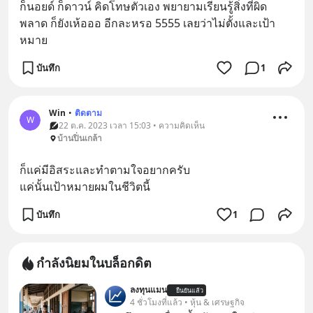
ก็นอยด์ ก็ดาวน์ คิดโทษตัวเอง พยายามเรียนรู้สิ่งที่ผิด
พลาด ก็ยังเห้อออ อีกละหรอ 5555 เลยว่าไม่ตั้งและเป้า
หมาย
บันทึก
1
Win
•
ติดตาม
W
22 ต.ค. 2023 เวลา 15:03 • ความคิดเห็น
บ้านปิ่นเกล้า
ก็แค่มีอิสระและทำตามใจอยากครับ
แค่นั้นเป้าหมายผมในชีวิตนี้
บันทึก
1
กำลังนิยมในบล็อกดิต
ลงทุนแมน
ยืนยันแล้ว
4 ชั่วโมงที่แล้ว • หุ้น & เศรษฐกิจ