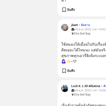
ทำ
บันทึก
jkatt
•
ติดตาม
24 ต.ค. 2023 เวลา 14:32
Elio Del Ray
ใช้สมองให้เมื่อยไปกับเรื่อ
คิดเยอะได้ไหมนะ แต่มันจริ
สุขภาพทุกเอวรี่ติงจิงกะเบ
🤷🏻‍♀️✨~♡
บันทึก
Luck K. L-39 Albatros
•
ต
24 ต.ค. 2023 เวลา 14:26
Elio Del Ray
เริ่มสำรวจข้อจำกัดของตนเ