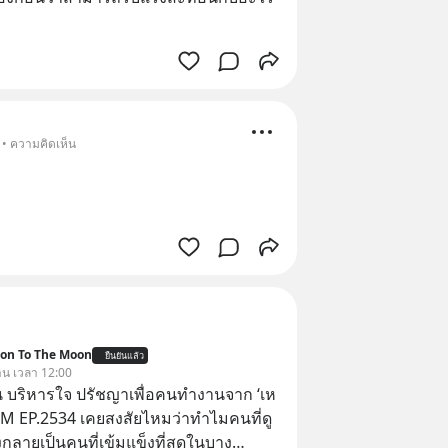
 • ความคิดเห็น
ion To The Moon
ยืนยันแล้ว
วาน เวลา 12:00
 บริหารใจ ปรัชญาเพื่อคนทำงานจาก ‘เห
 5M EP.2534 เคยสงสัยไหมว่าทำไมคนที่ดู
กลายเป็นคนที่เข้มแข็งที่สุดในบาง