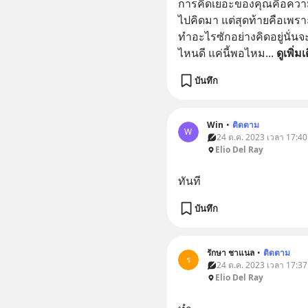
การคิดเยอะของคุณคือความห
ไปคิดมา แต่สุดท้ายคือเพราะ
ทำอะไรซักอย่างคิดอยู่นั่น
ไหนดี แค่นี้พอไหม
... 
ดูเพิ่มเ
บันทึก
Win
•
ติดตาม
W
24 ต.ค. 2023 เวลา 17:40
Elio Del Ray
ทันที
บันทึก
รักษา ชาแนล
•
ติดตาม
ร
24 ต.ค. 2023 เวลา 17:37
Elio Del Ray