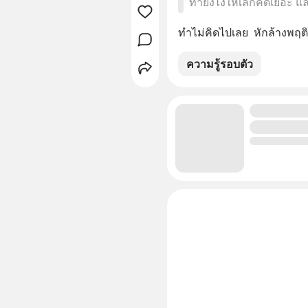
ทำยังไงให้เลิกคิดเยอะ แล
ทำไม่คิดไปเลย  หักล้างพฤ
ความรู้รอบตัว