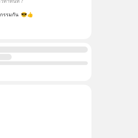
้วทำทันที ?
ติกรรมกัน  😎👍