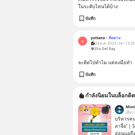
ในระดับไหนได้บ้าง
บันทึก
yuttana
•
ติดตาม
y
24 ต.ค. 2023 เวลา 13:35
Elio Del Ray
จะคิดไปทำไม แค่ลงมือทำ
บันทึก
กำลังนิยมในบล็อกดิต
Miss
เมื่อ
บริหารคน
ลาจื่อ’ |
อ่อนแอถึง