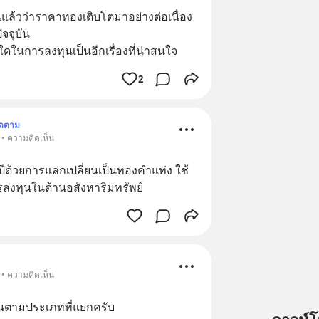
นแล้วว่าราคาทองเติบโตมาอย่างต่อเนื่อง
จจุบัน
ดใดในการลงทุนเป็นอีกเรื่องที่น่าสนใจ
2
ิดตาม
 • ความคิดเห็น
ีด้วยการแลกเปลี่ยนเป็นทองคำแท่ง ใช้
ารลงทุนในด้านอสังหาริมทรัพย์
 • ความคิดเห็น
นตามประเภทที่แยกครับ