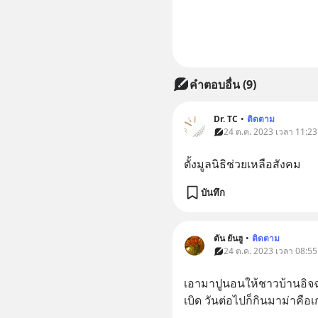
คำตอบอื่น
(
9
)
Dr. TC
•
ติดตาม
24 ต.ค. 2023 เวลา 11:23
ตั้งมูลนิธิช่วยเหลือสังคม
บันทึก
ตัน ยันฮู
•
ติดตาม
24 ต.ค. 2023 เวลา 08:55
เอามาปูนอนให้ชาวบ้านอิจฉา
เบิด วันต่อไปก็กินมาม่าคือเ