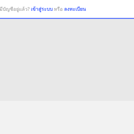
มีบัญชีอยู่แล้ว?
เข้าสู่ระบบ
หรือ
ลงทะเบียน