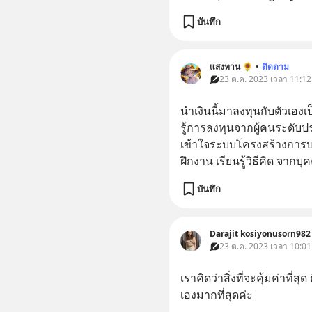
บันทึก
แสงทาน 🌻
•
ติดตาม
23 ต.ค. 2023 เวลา 11:12
นำเงินนี้มาลงทุนกับตัวเองเ
รู้การลงทุนจากผู้คนระดับประ
เข้าใจระบบโครงสร้างการบ
ฝึกงาน เรียนรู้วิธีคิด จากบ
บันทึก
Darajit kosiyonusorn982
23 ต.ค. 2023 เวลา 10:01
เราคิดว่าสิ่งที่จะคุ้มค่าที่
เองมากที่สุดค่ะ