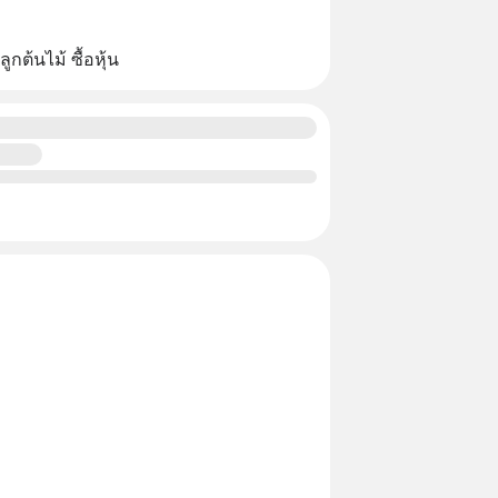
ูกต้นไม้ ซื้อหุ้น