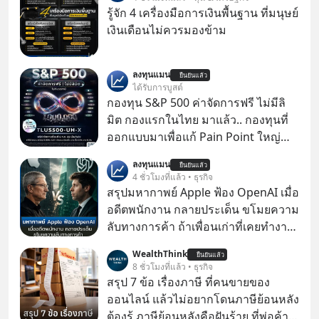
รู้จัก 4 เครื่องมือการเงินพื้นฐาน ที่มนุษย์
เงินเดือนไม่ควรมองข้าม
ลงทุนแมน
ยืนยันแล้ว
ได้รับการบูสต์
กองทุน S&P 500 ค่าจัดการฟรี ไม่มีลิ
มิต กองแรกในไทย มาแล้ว.. กองทุนที่
ออกแบบมาเพื่อแก้ Pain Point ใหญ่
ของนักลงทุนไทยพร้อมกัน 3 เรื่อง
ลงทุนแมน
ยืนยันแล้ว
4 ชั่วโมงที่แล้ว • ธุรกิจ
สรุปมหากาพย์ Apple ฟ้อง OpenAI เมื่อ
อดีตพนักงาน กลายประเด็น ขโมยความ
ลับทางการค้า ถ้าเพื่อนเก่าที่เคยทำงาน
ด้วยกัน ทักมาขอให้เราช่วยหาไฟล์งาน
WealthThink
ยืนยันแล้ว
เก่าที่เขาเคยทำไว้ ตอนยังอยู่บริษัท
8 ชั่วโมงที่แล้ว • ธุรกิจ
เดียวกัน
สรุป 7 ข้อ เรื่องภาษี ที่คนขายของ
ออนไลน์ แล้วไม่อยากโดนภาษีย้อนหลัง
ต้องรู้ ภาษีย้อนหลังคือฝันร้าย ที่พ่อค้า