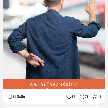
11 บันทึก
57
75
18