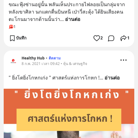
ขณะฟุ้งซ่านอยู่นั้น พลันเห็นประกายไฟลอยเป็นกลุ่มจาก
หลังเขาศิลา นกแตกตื่นบินหนี เป่าวี่สะดุ้ง ได้ยินเสียงคน
ตะโกนมาจากด้านนั้นว่า
... 
อ่านต่อ
1
บันทึก
2
1
Healthy Hub
•
ติดตาม
8 ก.พ. 2021 เวลา 09:42 • หุ้น & เศรษฐกิจ
" ยิ่งโตยิ่งโกหกเก่ง " ศาสตร์แห่งการโกหก !
... 
อ่านต่อ