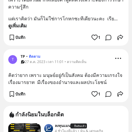
ความรู้สึก
แต่เราคิดว่า มันก็ไม่ใช่การโกหกซะทีเดียวนะคะ  เรีย
... 
ดูเพิ่มเติม
บันทึก
1
TP
•
ติดตาม
T
27 ต.ค. 2023 เวลา 11:01 • ความคิดเห็น
คิดว่ายาก เพราะ มนุษย์อยู่กัเป็นสังคม ต้องมีความเกรงใจ 
เรื่องมารยาท  มีเรื่องของอำนาจและผลประโยชน์
บันทึก
1
กำลังนิยมในบล็อกดิต
ลงทุนแมน
ยืนยันแล้ว
4 ชั่วโมงที่แล้ว • หุ้น & เศรษฐกิจ