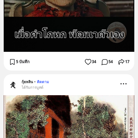
5 บันทึก
34
54
17
กุ้ยหลิน
•
ติดตาม
ได้รับการบูสต์