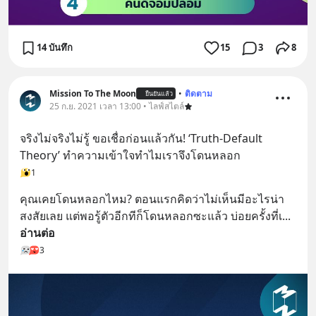
14 บันทึก
15
3
8
Mission To The Moon
•
ติดตาม
ยืนยันแล้ว
25 ก.ย. 2021 เวลา 13:00 • ไลฟ์สไตล์
จริงไม่จริงไม่รู้ ขอเชื่อก่อนแล้วกัน! ‘Truth-Default 
Theory’ ทำความเข้าใจทำไมเราจึงโดนหลอก
1
คุณเคยโดนหลอกไหม? ตอนแรกคิดว่าไม่เห็นมีอะไรน่า
สงสัยเลย แต่พอรู้ตัวอีกทีก็โดนหลอกซะแล้ว บ่อยครั้งที่เ
... 
อ่านต่อ
3