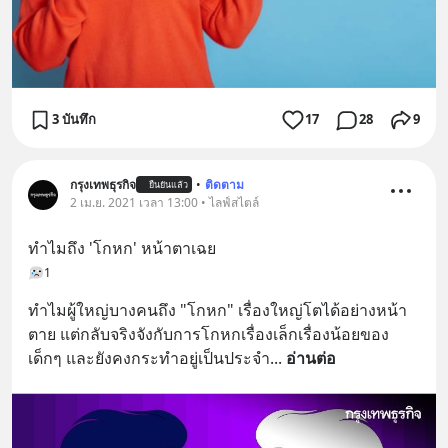
3 บันทึก
17
28
9
กรุงเทพธุรกิจ
•
ติดตาม
ยืนยันแล้ว
2 เม.ย. 2021 เวลา 13:00 • ไลฟ์สไตล์
ทำไมถึง 'โกหก' หน้าตาเฉย
1
ทำไมผู้ใหญ่บางคนถึง "โกหก" เรื่องใหญ่โตได้อย่างหน้า
ตาย แต่กลับจริงจังกับการโกหกเรื่องเล็กเรื่องน้อยของ
เด็กๆ และยังคงกระทำอยู่เป็นประจำ
... 
อ่านต่อ