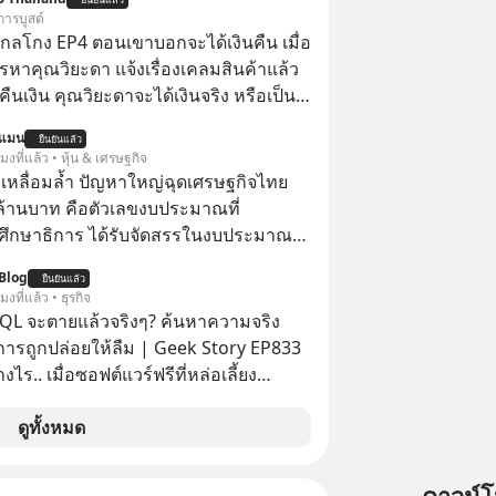
อดรับชมกว่า 26 ล้านครั้งแล้ว
การบูสต์
่ากลโกง EP4 ตอนเขาบอกจะได้เงินคืน เมื่อ
รหาคุณวิยะดา แจ้งเรื่องเคลมสินค้าแล้ว
ืนเงิน คุณวิยะดาจะได้เงินจริง หรือเป็น
นแมน
ยืนยันแล้ว
จะได้เงินคืน” #ป้าเก๋าเล่ากลโกง
โมงที่แล้ว • หุ้น & เศรษฐกิจ
โกง #อยู่อย่างยั่งยืน #Cybersecurity
เหลื่อมล้ำ ปัญหาใหญ่ฉุดเศรษฐกิจไทย
ยออนไลน์
ล้านบาท คือตัวเลขงบประมาณที่
ึกษาธิการ ได้รับจัดสรรในงบประมาณ
ะจำปี 2568 ซึ่งมากที่สุดเป็นอันดับ 2 รอง
Blog
ยืนยันแล้ว
รวงการคลัง
โมงที่แล้ว • ธุรกิจ
QL จะตายแล้วจริงๆ? ค้นหาความจริง
งการถูกปล่อยให้ลืม | Geek Story EP833
งไร.. เมื่อซอฟต์แวร์ฟรีที่หล่อเลี้ยง
่าครึ่งโลก ถูกมหาเศรษฐีคู่แข่งทุ่มเงินซื้อ
ข้อมูล
ดูทั้งหมด
านที่โปรแกรมเมอร์คนหนึ่งใช้เวลา 27 ปี
ั้งชื่อตามลูกสาวของตัวเอง เมื่อรู้ว่าผล