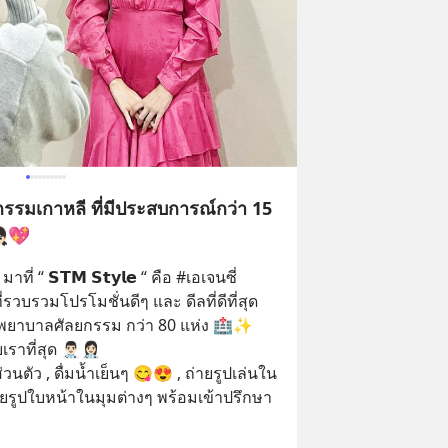
กรรมเกาหลี ที่มีประสบการณ์กว่า 15
🏻💖
าที่ “ 𝗦𝗧𝗠 𝗦𝘁𝘆𝗹𝗲 “ คือ #เอเจนซี่
วบรวมโปรโมชั่นดีๆ และ ดีลที่ดีที่สุด 
พยาบาลศัลยกรรม กว่า 80 แห่ง 🏥✨ 
ุด 👨🏻‍⚕️👩🏻‍⚕️
ตัว , ดื่มน้ำเย็นๆ 😋😍 , ถ่ายรูปเล่นใน
รูปใบหน้าในมุมต่างๆ พร้อมเข้าปรึกษา 