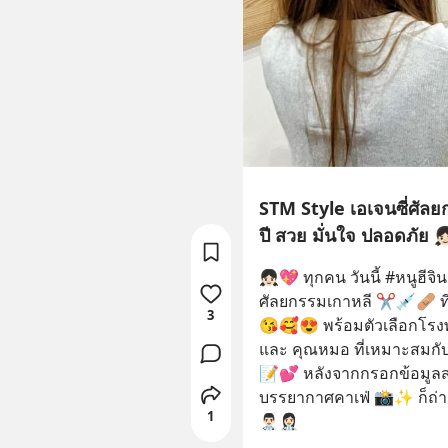
STM Style เอเจนซี่ศัลย
ปี สวย มั่นใจ ปลอดภัย 👧
👧🏻💖 ทุกคน วันนี้ #หนูฮีจิน ม
ศัลยกรรมเกาหลี ✂️💉🩹 ที่ร
3
😘🥰😍 พร้อมตัวเลือกโรง
และ คุณหมอ ที่เหมาะสมกับเราที่ส
📝💕 หลังจากกรอกข้อมูลส่วน
บรรยากาศคาเฟ่ 📸✨ ก็ถ่าย
1
👨🏻‍⚕️👩🏻‍⚕️