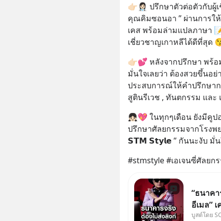
👉🏻👩🏻‍⚕️ ปรึกษาตัวต่อตัวก
คุณคิมซอนอา ” ผ่านการให
เคส พร้อมล่ามแปลภาษา 📝💕
เชี่ยวชาญเกาหลีได้ดีที่สุด
👉🏻💕 หลังจากปรึกษา พร
มั่นใจเลยว่า ต้องสวยขึ้นอย่างแ
ประสบการณ์ให้คำปรึกษากว่า
สูตินรีเวช , ทันตกรรม และ เ
👧🏻💖 ในทุกๆเดือน ยังมีคู
ปรึกษาศัลยกรรมจากโรงพยาบา
𝗦𝗧𝗠 𝗦𝘁𝘆𝗹𝗲 ” กันนะงั
#stmstyle #เอเจนซี่ศัลยก
“ธนาคารจ
อีเมล” เ
บูสต์โดย S
ธนาคาร 