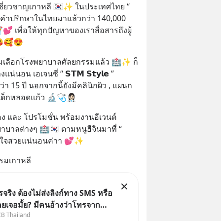
ับผู้เชี่ยวชาญเกาหลี 🇰🇷✨ ในประเทศไทย “ 
้คำปรึกษาในไทยมาแล้วกว่า 140,000 
 เพื่อให้ทุกปัญหาของเราสื่อสารถึงผู้
 😘🥰😍
้อมเลือกโรงพยาบาลศัลยกรรมแล้ว 🏥✨ ก็
น่นอน เอเจนซี่ “ 𝗦𝗧𝗠 𝗦𝘁𝘆𝗹𝗲 ” 
 15 ปี นอกจากนี้ยังมีคลินิกผิว , แผนก
ด็กหลอดแก้ว 🔬🩺👩🏻‍⚕️
ปอง และ โปรโมชั่น พร้อมงานอีเวนต์
ลต่างๆ 🏥🇰🇷 ตามหนูฮีจินมาที่ “ 
บ มั่นใจสวยแน่นอนค่าา 💕✨
รรมเกาหลี
ริง ต้องไม่ส่งลิงก์ทาง SMS หรือ
คยเจอมั้ย? มีคนอ้างว่าโทรจาก
CB Thailand
บอกว่าบัญชีมีปัญหา แล้วให้กด