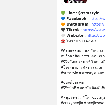
ลิงก์โน่
ฟัง “ป้าเ
💚 𝗟𝗶𝗻𝗲 : @𝘀𝘁𝗺𝘀𝘁𝘆𝗹𝗲
ลวงในค
💙 𝗙𝗮𝗰𝗲𝗯𝗼𝗼𝗸 : 
https:/
🧡 𝗜𝗻𝘀𝘁𝗮𝗴𝗿𝗮𝗺 : 
https:
🖤 𝗧𝗶𝗸𝘁𝗼𝗸 : 
https://www
🤍 𝗪𝗲𝗯𝘀𝗶𝘁𝗲 : 
https://w
☎️ โทร : 02-7147663
#ศัลยกรรมเกาหลี #เที่ยวเก
#ปรึกษาศัลยกรรม #หมอเก
#รีวิวศัลยกรรม #รีวิวเกา
#โรงพยาบาลศัลยกรรมเกาห
#stmstyle #stmstyleเอเจน
#ของดีบอกต่อ
#รีวิวบิวตี้ #ของมันต้องมี 
#หนูฮีจินรีวิว #โลกของหนูฮ
#crazyheejin #heejinswo