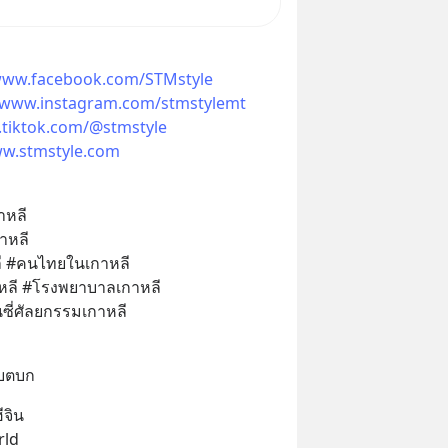
นนี่ หรือสแกนคิวอาร์โค้ดทันที มา
ก๋าเล่ากลโกง” เพื่อรู้ทันมุกหลอก
ราบ
/www.facebook.com/STMstyle
//www.instagram.com/stmstylemt
.tiktok.com/@stmstyle
ww.stmstyle.com
าหลี
าหลี
หลี #คนไทยในเกาหลี
ลี #โรงพยาบาลเกาหลี
ซี่ศัลยกรรมเกาหลี
#บตบก
ีจิน
rld