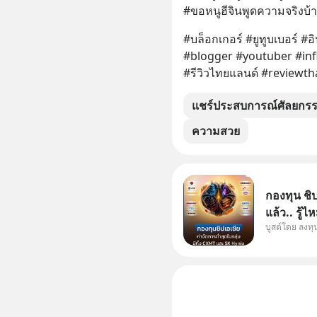
#ขอหนูฮีจินพูดความจริงบ้
#บล็อกเกอร์ #ยูทูบเบอร์ #อ
#blogger #youtuber #inf
#รีวิวไทยแลนด์ #reviewth
แชร์ประสบการณ์ศัลยกรรม
ความสวย
กองทุน ชิป
แล้ว.. รู้ไ
บูสต์โดย ลงท
อันดับ 1 
เดียวกัน T
มานานแล้