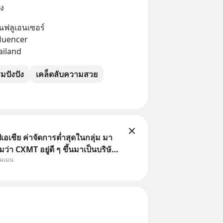
าง
ินฟลูเอนเซอร์
luencer
ailand
ปังปัง
เคล็ดลับความสวย
เอเชีย ค่าจัดการต่ำสุดในกลุ่ม มา
หมว่า CXMT อยู่ดี ๆ ขึ้นมาเป็นบริษัท
ุนแมน
ในจีนแซงหน้า Tencent ขณะ
SMC เป็นบริษัทอันดับ 1 ในไต้หวัน
ว