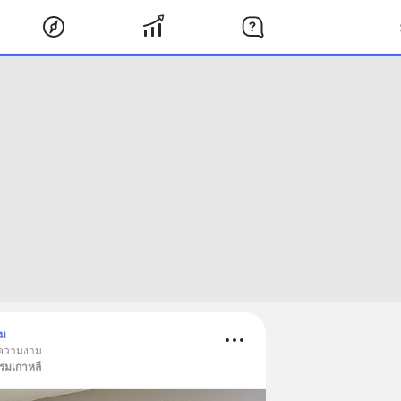
าม
 ความงาม
รรมเกาหลี