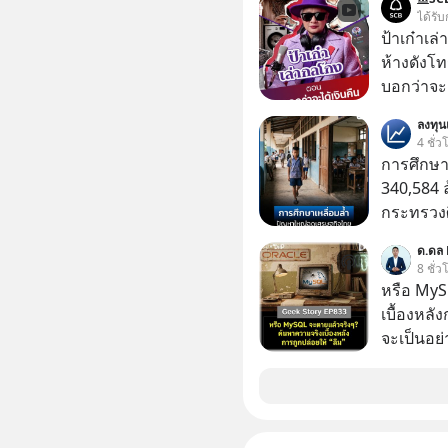
ตอนนี้มีย
ได้รับ
ป้าเก๋าเล
ห้างดังโท
บอกว่าจะค
เรื่องจ้อจี้ หาคำตอบได้ที่ “ป้าเก๋าเล่ากลโกง” EP4
ลงทุ
ตอน “เขาบอกว่า
4 ชั่ว
#แก้เกมกล
การศึกษา
#เตือนภั
340,584 
กระทรวงศ
รายจ่ายปร
ด.ดล 
จากกระท
8 ชั่ว
หรือ MyS
เบื้องหลั
จะเป็นอย่า
เว็บไซต์กว
กิจการไป? นี่คือเรื่องจริงของ MySQL ฐาน
ระดับตำน
ปลุกปั้นและต