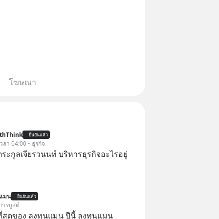
โฆษณา
thThink
ยืนยันแล้ว
 เวลา 04:00 • ธุรกิจ
ะกูลเจียรวนนท์ บริหารธุรกิจอะไรอยู่
นแมน
ยืนยันแล้ว
การบูสต์
่สุดของ ลงทุนแมน ปีนี้ ลงทุนแมน