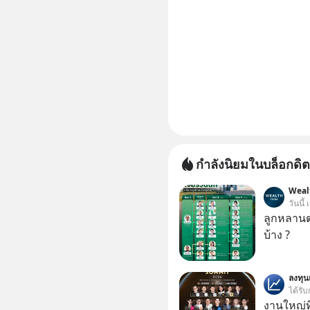
กำลังนิยมในบล็อกดิต
Weal
วันนี้
ลูกหลานตร
บ้าง ?
ลงทุ
ได้รับ
งานใหญ่ที