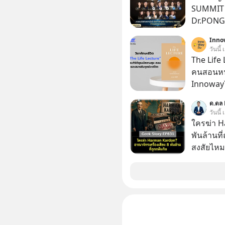
SUMMIT 2
Dr.PONG, 
GLACE, F
Inno
แชร์ความร
วันนี้
The Life 
คนสอนหนั
InnowayT
หนังสือที
ด.ดล 
วันนี้
ใครฆ่า H
พันล้านที
สงสัยไหม
ในกล่องมื
ตามห้างทั่วไป? ทั้งที่จริง ๆ แ
“ตำนาน” ร
จ่ายเงินห
แมสนี้ ม
อาณาจักรเ