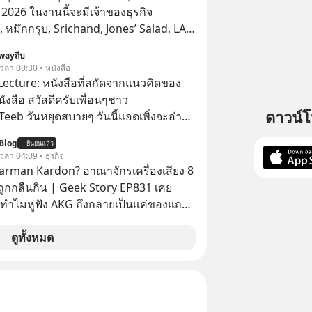
026 ในงานนี้จะมีเจ้าของธุรกิจ
หมึกกรุบ, Srichand, Jones’ Salad, LA
astwork, MizuMi, KARMART, อิชิตัน มา
wayถีบ
ู้การสร้างธุรกิจ
 เวลา 00:30 • หนังสือ
Lecture: หนังสือที่สกัดจากแนวคิดของ
งสือ สวัสดีครับเพื่อนๆชาว
ดาวน์
eeb วันหยุดสบายๆ วันนี้แอดเพิ่งจะอ่าน
่น่าสนใจจบแล้วเกิดคำถามว่า
Blog
ยืนยันแล้ว
 เวลา 04:09 • ธุรกิจ
arman Kardon? อาณาจักรเครื่องเสียง 8
่ถูกกลืนกิน | Geek Story EP831 เคย
ทำไมหูฟัง AKG ถึงกลายเป็นแค่ของแถม
อถือ? หรือลำโพง JBL ถึงวางขายเกลื่อน
ล้ว ชื่อเหล่านี้คือ
ดูทั้งหมด
ะดับเทพที่นักเล่นเครื่องเสียงยุคก่อนยอม
ลักแสนเพื่อครอบครอง แต่เบื้องหลังความ
ีโศกนาฏกรรมของโลกธุรกิจซ่อนอยู่
ครื่องเสียงที่ยิ่งใหญ่ที่สุดบนโลก ถูก