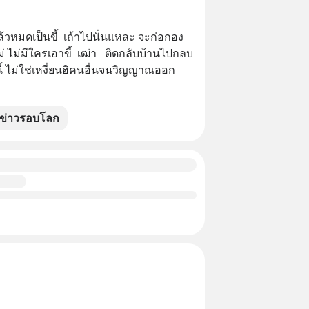
วหมดเป็นขี้  เถ้าไปนั่นแหละ จะก่อกอง
ม่ ไม่มีใครเอาขี้  เฒ่า   ติดกลับบ้านไปกลบ
 ไม่ใช่เหงี่ยนฮิคนอื่นจนวิญญาณออก
ข่าวรอบโลก