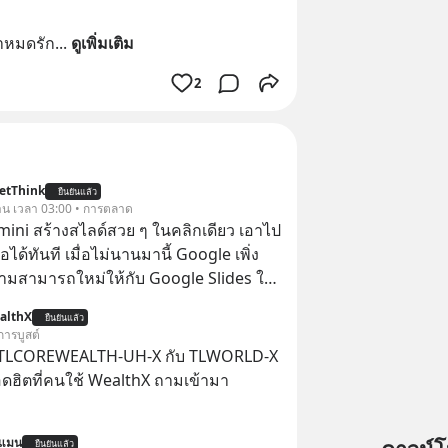
าหมดรัก
... 
ดูเพิ่มเติม
2
etThink
ยืนยันแล้ว
วาน เวลา 03:00 • การตลาด
emini สร้างสไลด์สวย ๆ ในคลิกเดียว เอาไป
อได้ทันที เมื่อไม่นานมานี้ Google เพิ่ง
ามสามารถใหม่ให้กับ Google Slides ให้
้ Gemini ช่วยสร้างสไลด์นำเสนอแบบ
althX
ยืนยันแล้ว
ในคลิกเดียว ไม่ต้องเสียเวลาทำเองอีกต่อ
การบูสต์
 TLCOREWEALTH-UH-X กับ TLWORLD-X
ฮิตที่คนใช้ WealthX ถามเข้ามา
นแมน
ยืนยันแล้ว