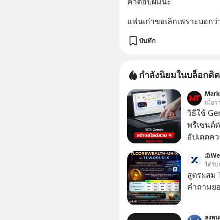
คำตอบผมนะ
แฟนเก่าขอเลิกเพราะบอกว่
บันทึก
กำลังนิยมในบล็อกดิต
Mark
เมื่อ
วิธีใช้ G
พรีเซนต์ต่
อัปเดตคว
สามารถใช
We
สวย ๆ ได้
ได้รับ
ไป
สูตรผสม
คำถามยอด
ลงทุ