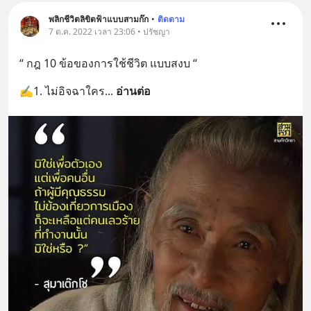
พลิกชีวิตลิขิตฟ้าแบบสามก๊ก
•
ติดตาม
7 ต.ค. 2022 เวลา 23:06 • ปรัชญา
“ กฎ 10 ข้อของการใช้ชีวิต แบบสงบ “
✍️1. ไม่อิจฉาใคร
... 
อ่านต่อ