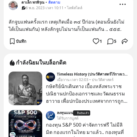
ตาเล็ก พรพิรุณ
•
ติดตาม
6 พ.ย. 2023 เวลา 10:11 • ไลฟ์สไตล์
ลักจูบแฟนครั้งแรก เหตุเกิดเมื่อ ๓๔ ปีก่อน (ตอนนั้นยังไม่
ได้เป็นแฟนกัน) หลังลักจูบไม่นานก็เป็นแฟนกัน .. ๕๕๕.
บันทึก
1
5
กำลังนิยมในบล็อกดิต
Timeless History (ประวัติศาสตร์ไร้กาลเวลา)
เมื่อวาน เวลา 02:03 • ประวัติศาสตร์
กษัตริย์นักเดินทาง เบื้องหลังพระราช
ปณิธานปกป้องเอกราชและวัฒนธรรม
ฮาวาย เพื่อปกป้องประเทศจากการถูก
ผนวกดินแดนและเพื่อรักษาวัฒนธรรม
ลงทุนแมน
ยืนยันแล้ว
ฮาวายไว้ “พระเจ้าคาลาคาอัวแห่ง
ได้รับการบูสต์
ฮาวาย (Kalākaua)” พระมหากษัตริย์
กองทุน S&P 500 ค่าจัดการฟรี ไม่มีลิ
พระองค์สุดท้ายแห่งราชอาณาจักร
มิต กองแรกในไทย มาแล้ว.. กองทุนที่