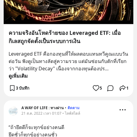
ความจริงอันโหดร้ายของ Leveraged ETF: เมื่อ
กิเลสถูกจัดตั้งเป็นระบบการเงิน
Leveraged ETF คือกองทุนที่ให้ผลตอบแทนทวีคูณแบบวัน
ต่อวัน ฟังดูเป็นทางลัดสู่ความรวย แต่มันซ่อนกับดักที่เรียก
ว่า "Volatility Decay" เนื่องจากกองทุนต้องปร
... 
ดูเพิ่มเติม
3 บันทึก
5
1
A WAY OF LIFE : ทางผ่าน
•
ติดตาม
21 ส.ค. 2022 เวลา 01:07 • ไลฟ์สไตล์
“ถ้ายึดดีก็จะทุกข์อย่างคนดี 
ยึดชั่วก็ทุกข์อย่างคนชั่ว 