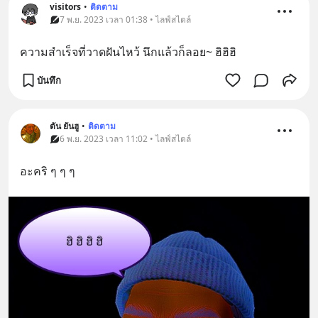
visitors
•
ติดตาม
7 พ.ย. 2023 เวลา 01:38 • ไลฟ์สไตล์
ความสำเร็จที่วาดฝันไหว้ นึกแล้วก็ลอย~ ฮิฮิฮิ
บันทึก
ตัน ยันฮู
•
ติดตาม
6 พ.ย. 2023 เวลา 11:02 • ไลฟ์สไตล์
อะคริ ๆ ๆ ๆ