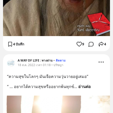
4 บันทึก
9
4
A WAY OF LIFE : ทางผ่าน
•
ติดตาม
18 ส.ค. 2022 เวลา 01:18 • ปรัชญา
“ความสุขในโลกๆ มันเจือความวุ่นวายอยู่เสมอ”
“ … อยากได้ความสุขหรืออยากพ้นทุกข์
... 
อ่านต่อ