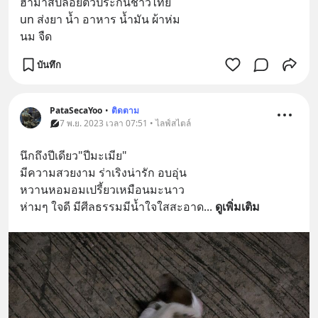
ฮามาสปล่อยตัวประกันชาวไทย
un ส่งยา น้ำ อาหาร น้ำมัน ผ้าห่ม
นม จืด
บันทึก
PataSecaYoo
•
ติดตาม
7 พ.ย. 2023 เวลา 07:51 • ไลฟ์สไตล์
นึกถึงปีเดียว"ปีมะเมีย"
มีความสวยงาม ร่าเริงน่ารัก อบอุ่น
หวานหอมอมเปรี้ยวเหมือนมะนาว
ห่ามๆ ใจดี มีศีลธรรมมีน้ำใจใสสะอาด
... 
ดูเพิ่มเติม