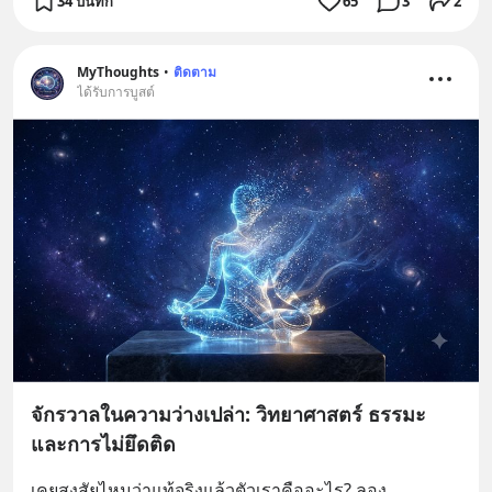
34 บันทึก
65
3
2
MyThoughts
•
ติดตาม
ได้รับการบูสต์
จักรวาลในความว่างเปล่า: วิทยาศาสตร์ ธรรมะ
และการไม่ยึดติด
เคยสงสัยไหมว่าแท้จริงแล้วตัวเราคืออะไร? ลอง