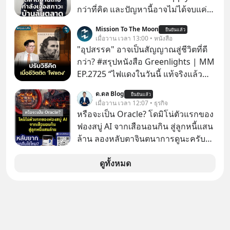
กว่าที่คิด และปัญหานี้อาจไม่ได้จบแค่
เรื่องเศรษฐกิจ #SCBEIC #อสังหา #บ้าน
Mission To The Moon
ยืนยันแล้ว
ล้นตลาด #เศรษฐกิจไทย #EICAround
เมื่อวาน เวลา 13:00 • หนังสือ
#SCBThailand สามารถดูคลิปที่
"อุปสรรค" อาจเป็นสัญญาณสู่ชีวิตที่ดี
youtube ประกอบได้ที่ link :
กว่า? #สรุปหนังสือ Greenlights | MM
https://youtube.com/shorts/-
EP.2725 “ไฟแดงในวันนี้ แท้จริงแล้ว
xU9gYcfVJk?feature=share
อาจเป็นสัญญาณไฟเขียวที่ยังไม่ถึงเวลา
ด.ดล Blog
ยืนยันแล้ว
เปลี่ยนสี” McConaughey ดาราดาวรุ่ง
เมื่อวาน เวลา 12:07 • ธุรกิจ
ในยุคหนึ่ง เคยปฏิเสธเงินค่าตัวหนังรอม
หรือจะเป็น Oracle? โดมิโน่ตัวแรกของ
คอมที่สูงถึง 14.5 ล้านดอลลาร์ (หรือ
ฟองสบู่ AI จากเสือนอนกิน สู่ลูกหนี้แสน
ราว 500 ล้านบาท) เพียงเพราะเขาไม่
ล้าน ลองหลับตาจินตนาการดูนะครับว่า
อยากขังตัวเองไว้ในกล่องเดิมๆ ผลที่
ถ้าหากเราต้องทำงานกับบริษัทที่ขึ้นชื่อ
ตามมาคือ โทรศัพท์ของเขากลายเป็น
ว่าเขี้ยวลากดินสุดๆ มันจะน่าปวดหัว
ดูทั้งหมด
ความเงียบสนิทนานถึง 14 เดือนเต็ม แต่
ขนาดไหน…
ความเงียบและ "ไฟแดง" ในวันนั้นกลับ
กลายเป็นการถอยหลังเพื่อตั้งหลัก จนส่ง
ให้เขาก้าวขึ้นไปยืนถือรางวัลออสการ์
ในบทบาทที่เปลี่ยนชีวิตเขาไปตลอดกาล