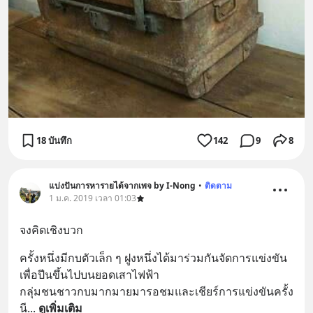
18 บันทึก
142
9
8
แบ่งปันการหารายได้จากเพจ by I-Nong
•
ติดตาม
1 ม.ค. 2019 เวลา 01:03
จงคิดเชิงบวก
ครั้งหนึ่งมีกบตัวเล็ก ๆ ฝูงหนึ่งได้มาร่วมกันจัดการแข่งขัน
เพื่อปีนขึ้นไปบนยอดเสาไฟฟ้า 
กลุ่มชนชาวกบมากมายมารอชมและเชียร์การแข่งขันครั้ง
นี
... 
ดูเพิ่มเติม