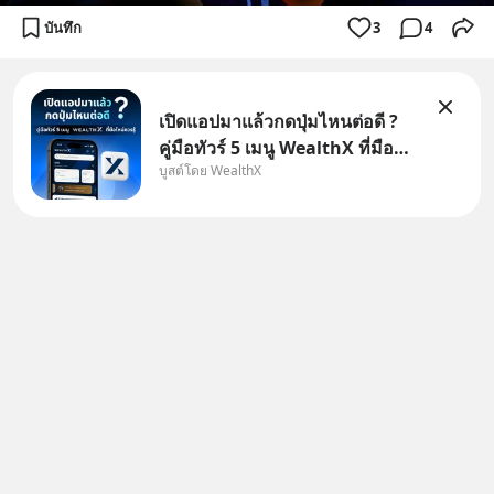
บันทึก
3
4
เปิดแอปมาแล้วกดปุ่มไหนต่อดี ?
คู่มือทัวร์ 5 เมนู WealthX ที่มือ
บูสต์โดย WealthX
ใหม่ควรรู้ สำหรับใครที่เพิ่งโหลด
แอปมา แต่ยังงง ๆ ไม่รู้ว่าต้องกด
ปุ่มไหนต่อ อ่านโพสต์นี้เลย
WealthX จะขอพาไปทัวร์ 5 เมนู
หลัก ที่จะทำให้คุ