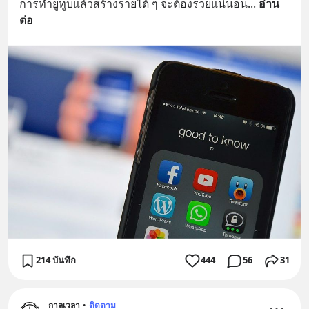
การทำยูทูบแล้วสร้างรายได้ ๆ จะต้องรวยแน่นอน
... 
อ่าน
ต่อ
214 บันทึก
444
56
31
กาลเวลา
•
ติดตาม