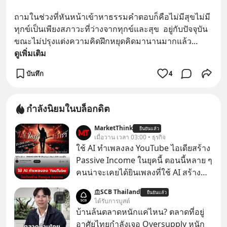
ถามในช่วงที่หันหน้าเข้าหาธรรมคำตอบก็คือไม่มีสุขไม่มี
ทุกข์เป็นเพียงสภาวะที่ว่างจากทุกข์และสุข  อยู่กับปัจจุบัน
ขณะไม่ปรุงแต่งความคิดฝึกหยุดคิดมานานมากแล้ว
... 
ดูเพิ่มเติม
บันทึก
4
กำลังนิยมในบล็อกดิต
MarketThink
ยืนยันแล้ว
เมื่อวาน เวลา 03:00 • ธุรกิจ
ใช้ AI ทำเพลงลง YouTube ไอเดียสร้าง
Passive Income ในยุคนี้ ตอนนี้หลาย ๆ
คนน่าจะเคยได้ยินเพลงที่ใช้ AI สร้าง
ผ่านหูกันมาบ้าง เช่น เพลง “ไม่มีใคร
SCB Thailand
ยืนยันแล้ว
รู้ตัวเรา” จากช่องชื่อว่า UNHEARD
ได้รับการบูสต์
MUSIC ที่ตอนนี้มียอดรับชมกว่า 26
บ้านล้นตลาดหนักแค่ไหน? ตลาดที่อยู่
ล้านครั้งแล้ว
อาศัยไทยกำลังเจอ Oversupply หนัก