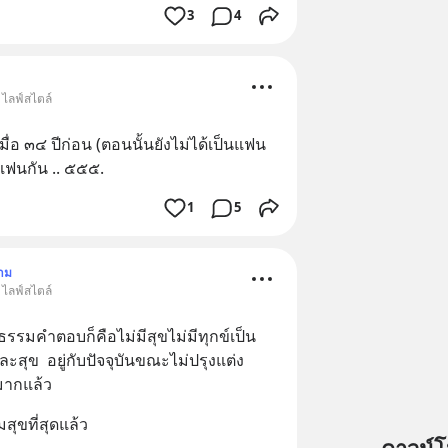
3
4
 ไลฟ์สไตล์
มื่อ ๓๔ ปีก่อน (ตอนนั้นยังไม่ได้เป็นแฟน
นแฟนกัน .. ๕๕๕.
1
5
าม
 ไลฟ์สไตล์
ธรรมคำตอบก็คือไม่มีสุขไม่มีทุกข์เป็น
ะสุข  อยู่กับปัจจุบันขณะไม่ปรุงแต่ง
มากแล้ว
ุขที่สุดแล้ว