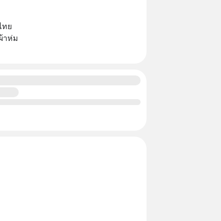
ไทย
ผ้าห่ม