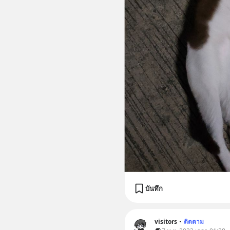
บันทึก
visitors
•
ติดตาม