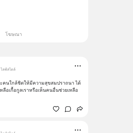
โฆษณา
 ไลฟ์สไตล์
่นและคนใกล้ชิดให้มีความสุขสมปราถนา ได้
ือเกื้อกูลเราหรือเห็นคนอื่นช่วยเหลือ