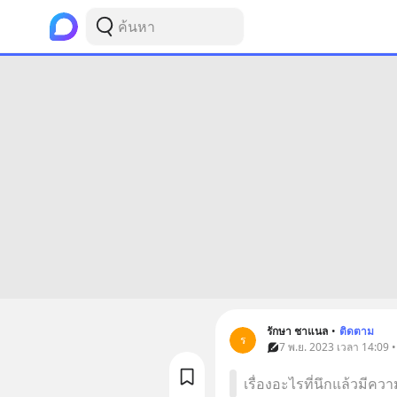
รักษา ชาแนล
•
ติดตาม
ร
7 พ.ย. 2023 เวลา 14:09 •
เรื่องอะไรที่นึกแล้วมีควา